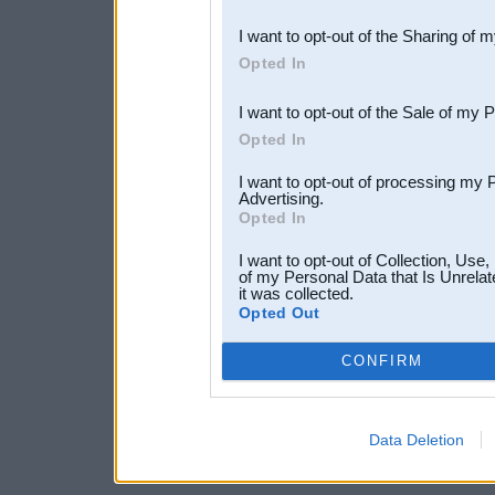
also be disclosed by us to 
I want to opt-out of the Sharing of 
Downstream Participants
th
Opted In
third parties.
I want to opt-out of the Sale of my 
Opted In
I want to opt-out of processing my 
Advertising.
Opted In
I want to opt-out of Collection, Use
of my Personal Data that Is Unrelat
it was collected.
Opted Out
CONFIRM
Data Deletion