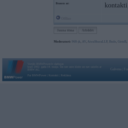
kontakti
Braucu ar:
Offline
Jauna tēma
Atbildēt
Moderatori:
968-jk
,
AV
,
AiwaShuraLLP
,
Bude
,
GirtzB
,
Vortāls BMWPower.lv darbojas
kopš 2002. gada 14. maija. Tas nav auto klubs un nav saistīts ar
Galvena
|
Fo
BMW AG.
Par BMWPower
|
Kontakti
|
Reklāma