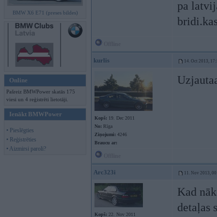
pa latvi
BMW X6 E71 (preses bildes)
bridi.ka
Offline
kurlis
14. Oct 2013, 17
Uzjauta
Online
Pašreiz BMWPower skatās 175
viesi un 4 reģistrēti lietotāji.
Ienākt BMWPower
Kopš:
19. Dec 2011
No:
Rīga
• Pieslēgties
Ziņojumi:
4246
• Reģistrēties
Braucu ar:
• Aizmirsi paroli?
Offline
Arc323i
11. Nov 2013, 00
Kad nāka
detaļas s
Kopš:
22. Nov 2011