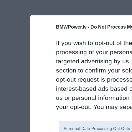
BMWPower.lv -
Do Not Process My
If you wish to opt-out of the
processing of your personal
targeted advertising by us
section to confirm your sel
opt-out request is proces
interest-based ads based o
us or personal information d
your opt-out. You may separ
disclosure of your personal
IAB’s list of downstream pa
Personal Data Processing Opt Outs