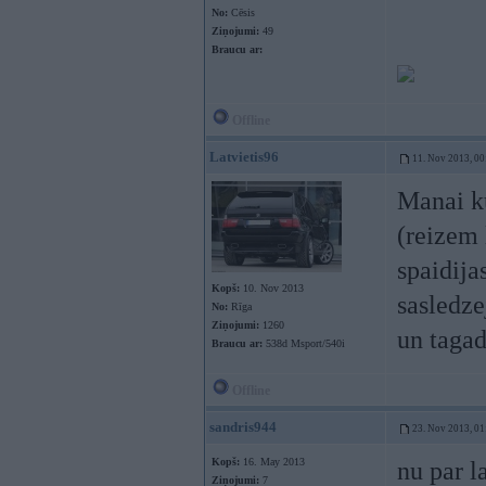
No:
Cēsis
Ziņojumi:
49
Braucu ar:
Offline
Latvietis96
11. Nov 2013, 00
Manai ku
(reizem 
spaidija
Kopš:
10. Nov 2013
sasledze
No:
Rīga
Ziņojumi:
1260
un tagad
Braucu ar:
538d Msport/540i
Offline
sandris944
23. Nov 2013, 01
Kopš:
16. May 2013
nu par l
Ziņojumi:
7