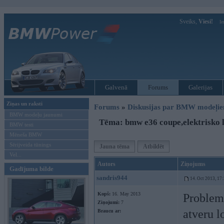
Sveiks,
Viesi!
Ie
Galvenā
Forums
Galerijas
Ziņas un raksti
Forums
»
Diskusijas par BMW modeļi
BMW modeļu jaunumi
Tēma: bmw e36 coupe,elektrisko 
BMW testi
Mēneša BMW
Sērijveida tūnings
Jauna tēma
Atbildēt
Vel...
Autors
Ziņojums
Gadījuma bilde
sandris944
14. Oct 2013, 17
Kopš:
16. May 2013
Problema
Ziņojumi:
7
atveru l
Braucu ar: