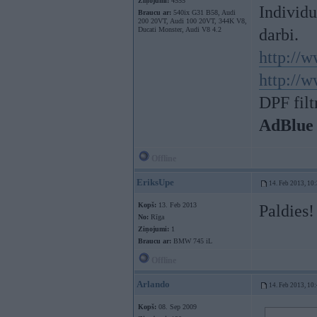
Ziņojumi:
4555
Individ
Braucu ar:
540ix G31 B58, Audi
200 20VT, Audi 100 20VT, 344K V8,
Ducati Monster, Audi V8 4.2
darbi.
http://w
http://w
DPF filt
AdBlue
Offline
EriksUpe
14. Feb 2013, 10
Kopš:
13. Feb 2013
Paldies!
No:
Rīga
Ziņojumi:
1
Braucu ar:
BMW 745 iL
Offline
Arlando
14. Feb 2013, 10
Kopš:
08. Sep 2009