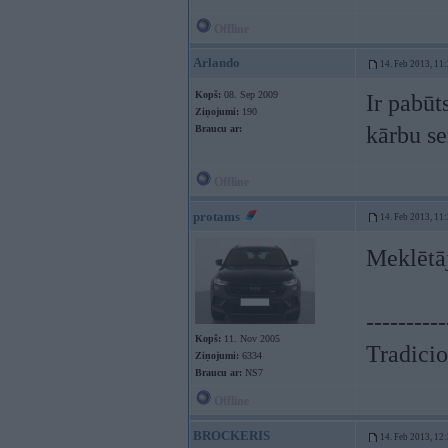
Offline
Arlando
14. Feb 2013, 11
Kopš:
08. Sep 2009
Ir pabūts
Ziņojumi:
190
kārbu se
Braucu ar:
Offline
protams
14. Feb 2013, 11
Meklētā
----------
Kopš:
11. Nov 2005
Tradicio
Ziņojumi:
6334
Braucu ar:
NS7
Offline
BROCKERIS
14. Feb 2013, 12