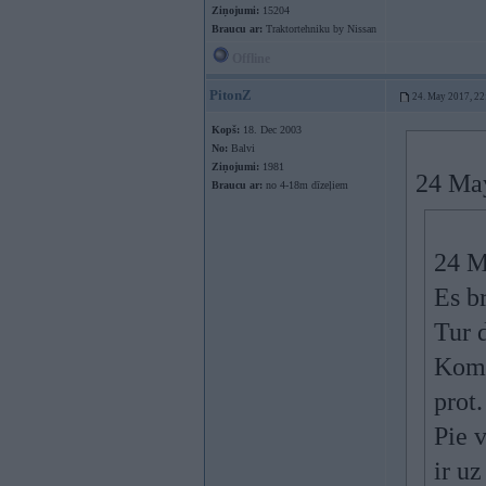
Ziņojumi:
15204
Braucu ar:
Traktortehniku by Nissan
Offline
PitonZ
24. May 2017, 22
Kopš:
18. Dec 2003
No:
Balvi
Ziņojumi:
1981
24 Ma
Braucu ar:
no 4-18m dīzeļiem
24 M
Es b
Tur d
Komu
prot.
Pie v
ir uz