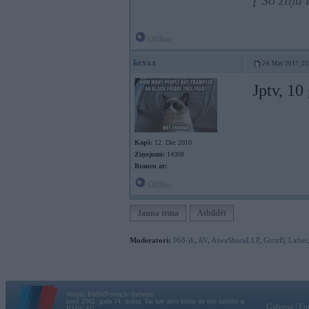
[ Šo ziņu
Offline
kexxx
24. May 2017, 23
Jptv, 10
Kopš:
12. Dec 2010
Ziņojumi:
14308
Braucu ar:
Offline
Jauna tēma
Atbildēt
Moderatori:
968-jk
,
AV
,
AiwaShuraLLP
,
GirtzB
,
Lafter
Vortāls BMWPower.lv darbojas
kopš 2002. gada 14. maija. Tas nav auto klubs un nav saistīts ar
Galvena
|
Fo
BMW AG.