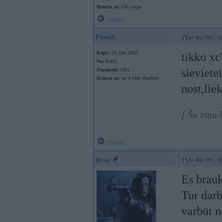
Braucu ar:
e36 coupe
Offline
PitonZ
24. May 2017, 18
Kopš:
18. Dec 2003
tikko xc
No:
Balvi
sieviete
Ziņojumi:
1981
Braucu ar:
no 4-18m dīzeļiem
nost,liek
[ Šo ziņu
Offline
Bron
24. May 2017, 18
Es brau
Tur darb
varbūt n