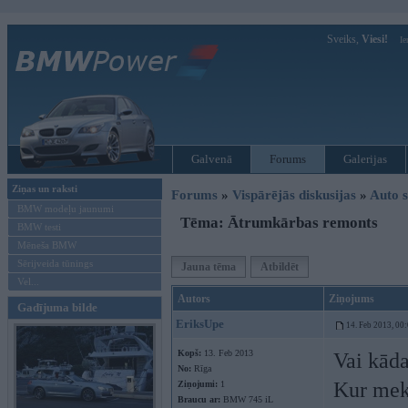
Sveiks,
Viesi!
Ie
Galvenā
Forums
Galerijas
Ziņas un raksti
Forums
»
Vispārējās diskusijas
»
Auto s
BMW modeļu jaunumi
Tēma: Ātrumkārbas remonts
BMW testi
Mēneša BMW
Sērijveida tūnings
Jauna tēma
Atbildēt
Vel...
Autors
Ziņojums
Gadījuma bilde
EriksUpe
14. Feb 2013, 00
Kopš:
13. Feb 2013
Vai kāda
No:
Rīga
Kur mek
Ziņojumi:
1
Braucu ar:
BMW 745 iL