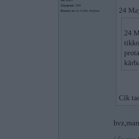
No:
Balvi
Ziņojumi:
1981
24 Ma
Braucu ar:
no 4-18m dīzeļiem
24 M
tikk
prot
kārba
Cik ta
hvz,man