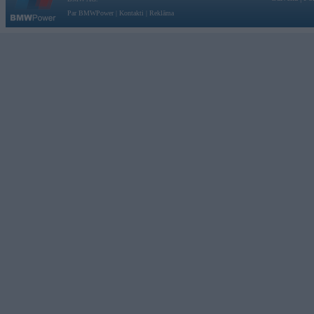
Par BMWPower
|
Kontakti
|
Reklāma