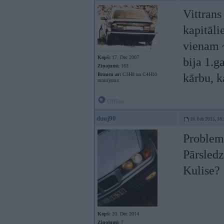
Vittrans
kapitāli
vienam 
Kopš:
17. Dec 2007
bija 1.g
Ziņojumi:
163
Braucu ar:
C3H8 un C4H10
kārbu, k
maisījumu
Offline
duuj90
16. Feb 2015, 18
Problema
Pārsledz
Kulise?
Kopš:
20. Dec 2014
Ziņojumi:
7