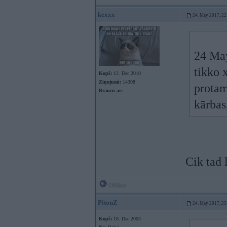
kexxx
24. May 2017, 22
24 Ma
tikko 
Kopš:
12. Dec 2010
Ziņojumi:
14308
protam
Braucu ar:
kārbas
Cik tad 
Offline
PitonZ
24. May 2017, 23
Kopš:
18. Dec 2003