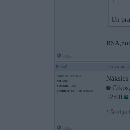
Un pra
RSA,nora
Offline
PitonZ
24. May 2017, 22
Kopš:
18. Dec 2003
Nāksies 
No:
Balvi
Cikos,
Ziņojumi:
1981
Braucu ar:
no 4-18m dīzeļiem
12:00
[ Šo ziņu
Offline