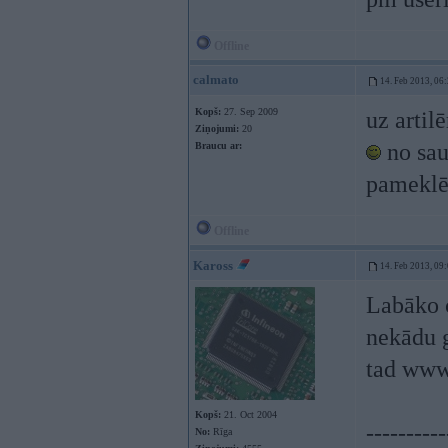
Offline
calmato
14. Feb 2013, 06
Kopš:
27. Sep 2009
uz artilē
Ziņojumi:
20
no sau
Braucu ar:
pameklēt
Offline
Kaross
14. Feb 2013, 09
Labāko c
nekādu g
tad www
Kopš:
21. Oct 2004
----------
No:
Rīga