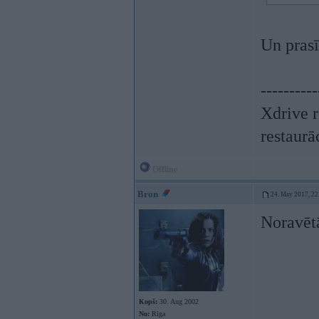
Un prasī
----------
Xdrive r
restaurā
Offline
Bron
24. May 2017, 22
Noravētā
Kopš:
30. Aug 2002
No:
Rīga