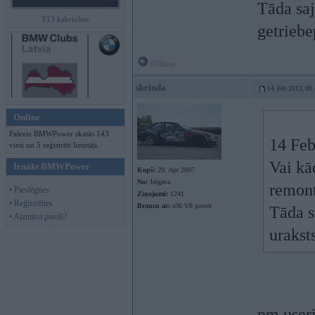
Tāda saj
F13 kabriolets
getrieb
Offline
skrinda
14. Feb 2013, 00
Online
Pašreiz BMWPower skatās 143
14 Feb
viesi un 5 reģistrēti lietotāji.
Vai kā
Ienākt BMWPower
Kopš:
29. Apr 2007
No:
Jelgava
remont
• Pieslēgties
Ziņojumi:
1241
• Reģistrēties
Braucu ar:
e36 V8 power
Tāda s
• Aizmirsi paroli?
urakst
pm user