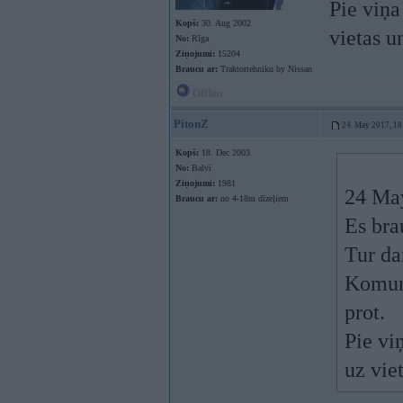
Pie viņa
Kopš:
30. Aug 2002
vietas u
No:
Rīga
Ziņojumi:
15204
Braucu ar:
Traktortehniku by Nissan
Offline
PitonZ
24. May 2017, 18
Kopš:
18. Dec 2003
No:
Balvi
Ziņojumi:
1981
24 Ma
Braucu ar:
no 4-18m dīzeļiem
Es bra
Tur da
Komuni
prot.
Pie viņ
uz viet