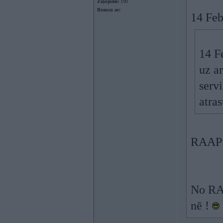
Ziņojumi:
190
Braucu ar:
14 Feb
14 F
uz ar
serv
atras
RAAP
No RA
nē !