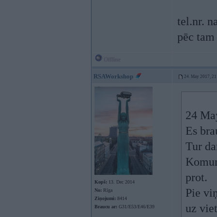
tel.nr. 
pēc tam 
Offline
RSAWorkshop
24. May 2017, 21
24 Ma
Es bra
Tur da
Komuni
prot.
Kopš:
13. Dec 2014
Pie viņ
No:
Rīga
Ziņojumi:
8414
uz viet
Braucu ar:
G31/E53/E46/E39