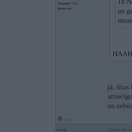
18 N
Ziņojumi:
1766
Braucu ar:
un g
mnam
HAA
jā, šita
attiecīg
un nebūs
Offline
image
18. Nov 2012, 16