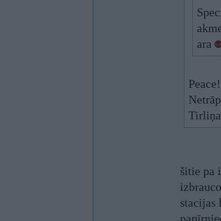
Spec
akme
ara
Peace!
Netrāp
Tirliņ
šitie pa
izbrauco
stacijas
papīrnie