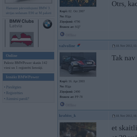
Otrs, ka
Hamann pārveidojumi BMW 3.
Kopš:
02. Oct 2007
sērijas sedanam E90 ar M paketi
No:
Rīga
Ziņojumi:
4796
Braucu ar:
SQ7
Offline
valvoline
18. Nov 2012, 15
Online
Tak nav 
Pašreiz BMWPower skatās 142
viesi un 1 reģistrēti lietotāji.
Ienākt BMWPower
Kopš:
16. Apr 2003
No:
Rīga
• Pieslēgties
Ziņojumi:
2490
• Reģistrēties
Braucu ar:
PP-78
• Aizmirsi paroli?
Offline
krabiss_k
18. Nov 2012, 16
et skaitl