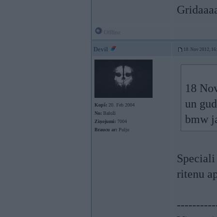
Gridaaa
Offline
Devil
18. Nov 2012, 16
18 Nov
un gud
Kopš:
20. Feb 2004
No:
Baloži
bmw ja
Ziņojumi:
7004
Braucu ar:
Pulju
Speciali
ritenu a
----------