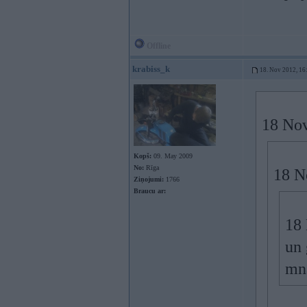
Offline
krabiss_k
18. Nov 2012, 16
18 Nov
Kopš:
09. May 2009
No:
Rīga
18 N
Ziņojumi:
1766
Braucu ar:
18 
un 
mna