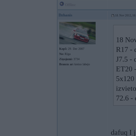
Offline
Dzhanis
18. Nov 2012, 16
18 Nov
R17 - 
Kopš:
29. Dec 2007
No:
Rīga
J7.5 -
Ziņojumi:
3734
Braucu ar:
kreiso labejo
ET20 -
5x120 -
izvieto
72.6 -
dafuq I 