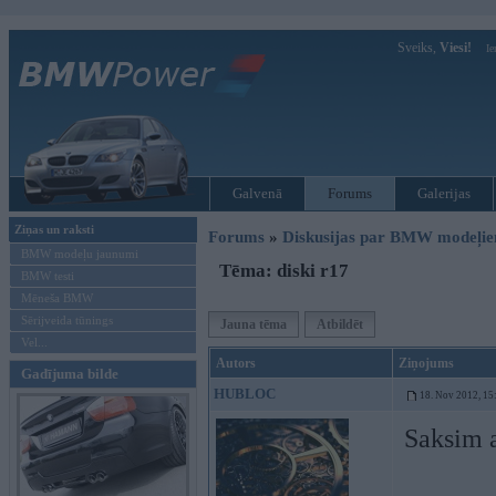
Sveiks,
Viesi!
Ie
Galvenā
Forums
Galerijas
Ziņas un raksti
Forums
»
Diskusijas par BMW modeļi
BMW modeļu jaunumi
Tēma: diski r17
BMW testi
Mēneša BMW
Sērijveida tūnings
Jauna tēma
Atbildēt
Vel...
Autors
Ziņojums
Gadījuma bilde
HUBLOC
18. Nov 2012, 15
Saksim a