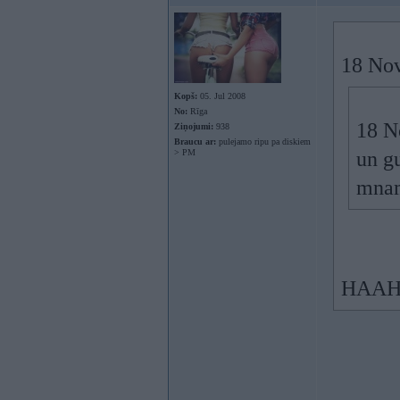
18 Nov
Kopš:
05. Jul 2008
No:
Rīga
18 N
Ziņojumi:
938
Braucu ar:
pulejamo ripu pa diskiem
> PM
un g
mnam
HAA