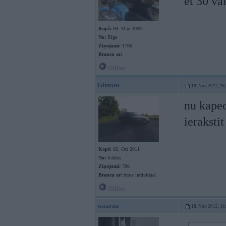
et 30 va
Kopš:
09. May 2009
No:
Rīga
Ziņojumi:
1766
Braucu ar:
Offline
Gintons
18. Nov 2012, 16
nu kapec 
ierakstit
Kopš:
02. Oct 2011
No:
Saldus
Ziņojumi:
786
Braucu ar:
bmw individual
Offline
waarna
18. Nov 2012, 16