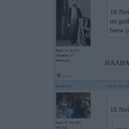
18 Nov
un gud
bmw ja
Kopš:
15. Jan 2012
Ziņojumi:
117
Braucu ar:
HAAH
Offline
krabiss_k
18. Nov 2012, 16
18 Nov
Kopš:
09. May 2009
No:
Rīga