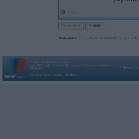
Offline
Jauna tēma
Atbildēt
Moderatori:
968-jk
,
AV
,
AiwaShuraLLP
,
Bude
,
GirtzB
,
Vortāls BMWPower.lv darbojas
kopš 2002. gada 14. maija. Tas nav auto klubs un nav saistīts ar
Galvena
|
Fo
BMW AG.
Par BMWPower
|
Kontakti
|
Reklāma