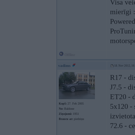
Visa vei
mierīgi 
Powered
ProTunin
motorspo
Offline
vadims
18. Nov 2012, 16
R17 - di
J7.5 - d
ET20 - 
Kopš:
27. Feb 2005
5x120 - 
No:
Baldone
Ziņojumi:
1951
izvietot
Braucu ar:
piedziņu
72.6 - c