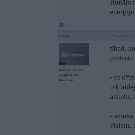
Runāju m
enerģiju
Offline
Raicha
17. Nov 2012, 14
tātad, n
pastāstī
Kopš:
26. Dec 2002
Ziņojumi:
14865
- es d*r
Braucu ar:
izklaidē
anketu, 
- smuka 
visiem, 