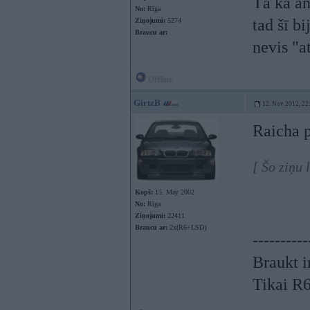
Tā kā an
No:
Rīga
tad šī b
Ziņojumi:
5274
Braucu ar:
nevis "a
Offline
GirtzB
12. Nov 2012, 22
Raicha p
[ Šo ziņu 
Kopš:
15. May 2002
No:
Rīga
Ziņojumi:
22411
Braucu ar:
2x(R6+LSD)
----------
Braukt i
Tikai R