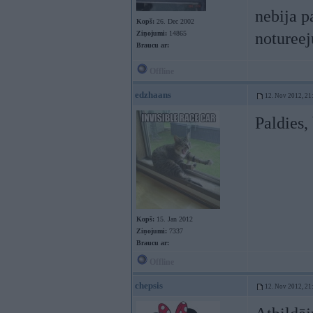
nebija p
Kopš:
26. Dec 2002
Ziņojumi:
14865
noturee
Braucu ar:
Offline
edzhaans
12. Nov 2012, 21
Paldies,
Kopš:
15. Jan 2012
Ziņojumi:
7337
Braucu ar:
Offline
chepsis
12. Nov 2012, 21