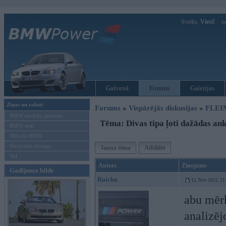
Sveiks,
Viesi!
Ie
Galvenā
Forums
Galerijas
Ziņas un raksti
Forums
»
Vispārējās diskusijas
»
FLEI
BMW modeļu jaunumi
Tēma: Divas tipa ļoti dažādas an
BMW testi
Mēneša BMW
Sērijveida tūnings
Jauna tēma
Atbildēt
Vel...
Autors
Ziņojums
Gadījuma bilde
Raicha
12. Nov 2012, 21
abu mērķ
analizēj