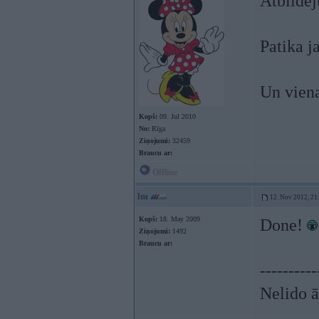
Atbildē
Patika j
Un viena
Kopš:
09. Jul 2010
No:
Rīga
Ziņojumi:
32459
Braucu ar:
Offline
lm
12. Nov 2012, 21
Kopš:
18. May 2009
Done!
Ziņojumi:
1492
Braucu ar:
----------
Nelido ā