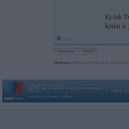
Ej tak T
kādai ir
Offline
Jauna tēma
Atbildēt
Moderatori:
968-jk
,
AV
,
AiwaShuraLLP
,
GirtzB
,
Lafter
Vortāls BMWPower.lv darbojas
kopš 2002. gada 14. maija. Tas nav auto klubs un nav saistīts ar
Galvena
|
Fo
BMW AG.
Par BMWPower
|
Kontakti
|
Reklāma