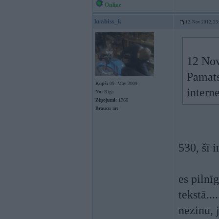
Online
krabiss_k
12. Nov 2012, 23
12 Nov
Pamats
Kopš:
09. May 2009
intern
No:
Rīga
Ziņojumi:
1766
Braucu ar:
530, šī 
es pilnī
tekstā....
nezinu, 