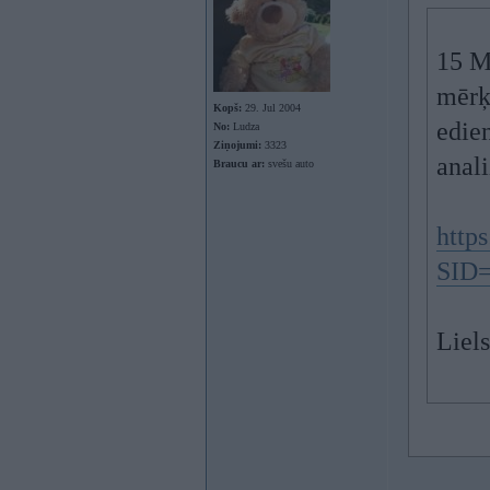
15 M
mērķi
Kopš:
29. Jul 2004
edie
No:
Ludza
Ziņojumi:
3323
anali
Braucu ar:
svešu auto
https
SID
Liels