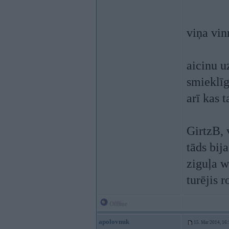
viņa vin
aicinu u
smieklīg
arī kas 
GirtzB, 
tāds bij
ziguļa w
turējis 
Offline
apolovnuk
15. Mar 2014, 16