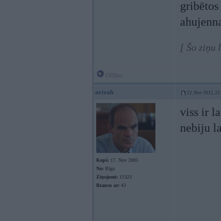
gribētos
ahujenn
[ Šo ziņu
Offline
arizah
12. Nov 2012, 21
viss ir 
nebiju la
Kopš:
17. Nov 2005
No:
Rīga
Ziņojumi:
11323
Braucu ar:
43