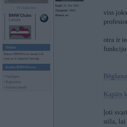
Kopš:
26. Dec 2002
F13 kabriolets
Ziņojumi:
14865
viss joks
Braucu ar:
profesio
otra ir 
Online
funkcij
Pašreiz BMWPower skatās 141
viesi un 4 reģistrēti lietotāji.
Ienākt BMWPower
Bēgšana
• Pieslēgties
• Reģistrēties
• Aizmirsi paroli?
Kapāts k
ļoti svar
stila, la