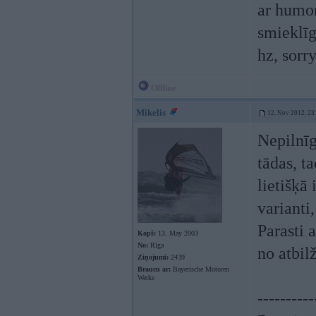
ar humor
smieklīg
hz, sorr
Offline
Mikelis
12. Nov 2012, 23
Nepilnīg
tādas, t
lietišķā
varianti
Parasti 
Kopš:
13. May 2003
No:
Rīga
no atbil
Ziņojumi:
2439
Braucu ar:
Bayerische Motoren
Werke
----------