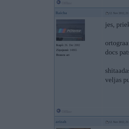
Offline
Raicha
12. Nov 2012, 21
jes, prie
ortograa
Kopš:
26. Dec 2002
Ziņojumi:
14865
docs pat
Braucu ar:
shitaada
veljas p
Offline
arizah
12. Nov 2012, 21