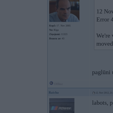
12 Nov
Error 
Kopš:
17. Nov 2005
No:
Rīga
We're v
Ziņojumi:
11323
Braucu ar:
43
moved
paglūni
Offline
Raicha
12. Nov 2012, 21
labots, p