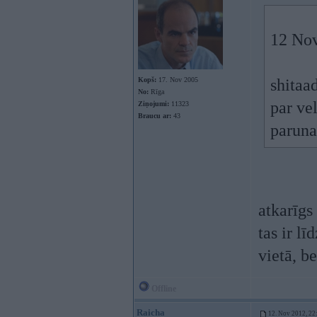
12 Nov
Kopš:
17. Nov 2005
shitaa
No:
Rīga
par ve
Ziņojumi:
11323
Braucu ar:
43
paruna
atkarīgs
tas ir l
vietā, b
Offline
Raicha
12. Nov 2012, 22