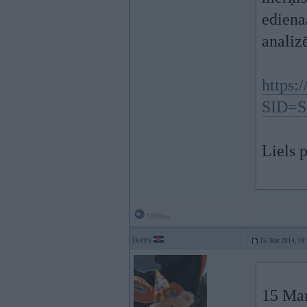
ediena
analiz
https:/
SID=
Liels p
Offline
ixers
15. Mar 2014, 19
15 Mar