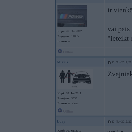
ir vienk
vai pats
Kopš:
26. Dec 2002
Ziņojumi:
14865
"ieteikt
Braucu ar:
Offline
Mikels
12. Nov 2012, 22
Zvejnie
Kopš:
28. Jan 2011
Ziņojumi:
5535
Braucu ar:
cieņu
Offline
Lory
12. Nov 2012, 22
Kopš:
10. Jan 2010