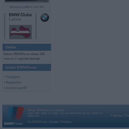
Modificēti BMW E46 M3
Online
Pašreiz BMWPower skatās 106
viesi un 2 reģistrēti lietotāji.
Ienākt BMWPower
• Pieslēgties
• Reģistrēties
• Aizmirsi paroli?
Vortāls BMWPower.lv darbojas
kopš 2002. gada 14. maija. Tas nav auto klubs un nav saistīts ar
Galvena
|
Fo
BMW AG.
Par BMWPower
|
Kontakti
|
Reklāma