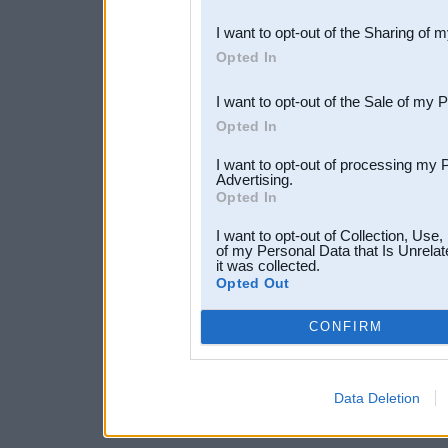
also be disclosed by us to 
I want to opt-out of the Sharing of 
Downstream Participants
th
Opted In
third parties.
I want to opt-out of the Sale of my 
Opted In
I want to opt-out of processing my 
Advertising.
Opted In
I want to opt-out of Collection, Use
of my Personal Data that Is Unrelat
it was collected.
Opted Out
CONFIRM
Data Deletion