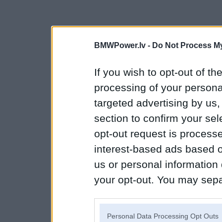
BMWPower.lv -
Do Not Process My
If you wish to opt-out of the
processing of your personal
targeted advertising by us
section to confirm your sel
opt-out request is proces
interest-based ads based o
us or personal information d
your opt-out. You may separ
disclosure of your personal
IAB’s list of downstream pa
Personal Data Processing Opt Outs