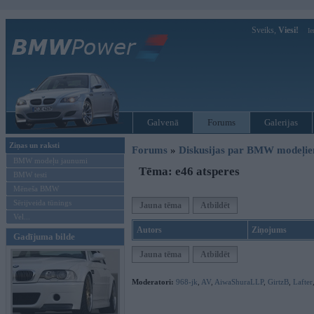
Sveiks,
Viesi!
Ie
Galvenā
Forums
Galerijas
Ziņas un raksti
Forums
»
Diskusijas par BMW modeļi
BMW modeļu jaunumi
Tēma: e46 atsperes
BMW testi
Mēneša BMW
Sērijveida tūnings
Jauna tēma
Atbildēt
Vel...
Autors
Ziņojums
Gadījuma bilde
Jauna tēma
Atbildēt
Moderatori:
968-jk
,
AV
,
AiwaShuraLLP
,
GirtzB
,
Lafter