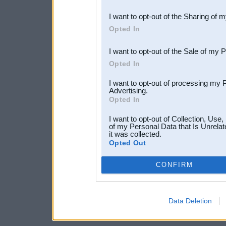
also be disclosed by us to 
I want to opt-out of the Sharing of 
Downstream Participants
th
Opted In
third parties.
I want to opt-out of the Sale of my 
Opted In
I want to opt-out of processing my 
Advertising.
Opted In
I want to opt-out of Collection, Use
of my Personal Data that Is Unrelat
it was collected.
Opted Out
CONFIRM
Data Deletion