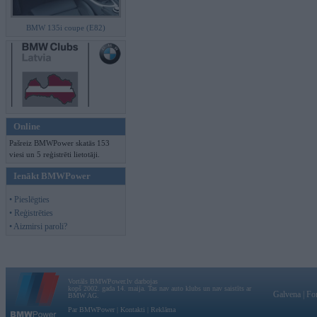
BMW 135i coupe (E82)
Online
Pašreiz BMWPower skatās 153
viesi un 5 reģistrēti lietotāji.
Ienākt BMWPower
• Pieslēgties
• Reģistrēties
• Aizmirsi paroli?
Vortāls BMWPower.lv darbojas
kopš 2002. gada 14. maija. Tas nav auto klubs un nav saistīts ar
Galvena
|
Fo
BMW AG.
Par BMWPower
|
Kontakti
|
Reklāma