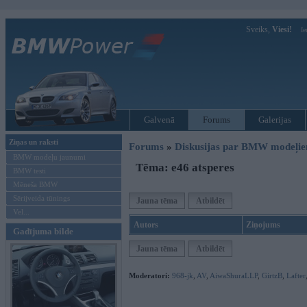
Sveiks,
Viesi!
Ie
Galvenā
Forums
Galerijas
Ziņas un raksti
Forums
»
Diskusijas par BMW modeļi
BMW modeļu jaunumi
Tēma: e46 atsperes
BMW testi
Mēneša BMW
Sērijveida tūnings
Jauna tēma
Atbildēt
Vel...
Autors
Ziņojums
Gadījuma bilde
Jauna tēma
Atbildēt
Moderatori:
968-jk
,
AV
,
AiwaShuraLLP
,
GirtzB
,
Lafter