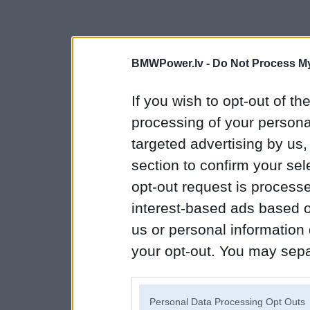
BMWPower.lv -
Do Not Process My
If you wish to opt-out of the
processing of your personal
targeted advertising by us
section to confirm your sel
opt-out request is proces
interest-based ads based o
us or personal information d
your opt-out. You may separ
disclosure of your personal
IAB’s list of downstream pa
Personal Data Processing Opt Outs