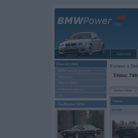
Galvenā
Ziņas un raksti
Forums
»
Dis
BMW modeļu jaunumi
Tēma: 740
BMW testi
Mēneša BMW
Sērijveida tūnings
Jauna tēma
Vel...
Autors
Gadījuma bilde
xtcxtc