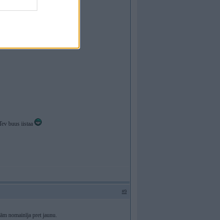
 Tev buus iistaa
#9
nām nomainīja pret jaunu.