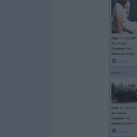
Kopš:
25. Jun 2009
No:
Jūrmala
Ziņojumi:
8681
Braucu ar:
686hp
Offline
xtcxtc
Kopš:
08. Jul 2012
No:
Madona
Ziņojumi:
468
Braucu ar:
BMW 7
Offline