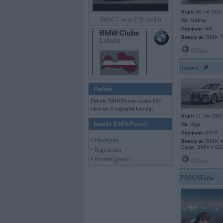
Kopš:
08. Jul 2012
BMW 7. sērija E38 facelift
No:
Madona
Ziņojumi:
468
Braucu ar:
BMW 7
Offline
Tune-L
Online
Pašreiz BMWPower skatās 187
viesi un 3 reģistrēti lietotāji.
Kopš:
12. Jun 2002
Ienākt BMWPower
No:
Rīga
Ziņojumi:
20578
• Pieslēgties
Braucu ar:
BMW 4 
Coupe, BMW 4 G26
• Reģistrēties
• Aizmirsi paroli?
Offline
PASSATizhi