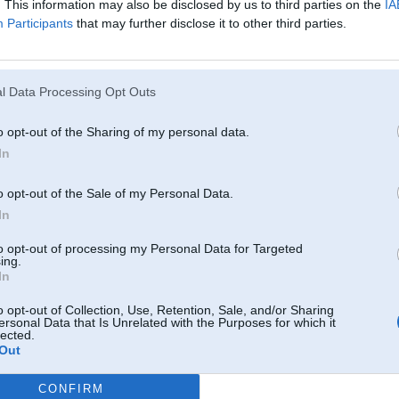
. This information may also be disclosed by us to third parties on the
IA
30. Sep 2012, 00:30
Participants
that may further disclose it to other third parties.
29 Sep 2012, 21:10:27 saveejais rakstīja:
Parbaudi ieprieksh riktiigi,ka tas ir suuknis,man bija radiators caurs,jeb 
l Data Processing Opt Outs
Man eļļa pazuda no stures pastiprinātāja eļļas bačoka
o opt-out of the Sharing of my personal data.
In
40
o opt-out of the Sale of my Personal Data.
In
30. Sep 2012, 09:32
to opt-out of processing my Personal Data for Targeted
ing.
29 Sep 2012, 20:28:20 xtcxtc rakstīja:
In
29 Sep 2012, 19:19:47 Tune-L rakstīja:
o opt-out of Collection, Use, Retention, Sale, and/or Sharing
Liec lietotu suukni un nelej visaadus meeslus sisteemaa
))
ersonal Data that Is Unrelated with the Purposes for which it
lected.
Ja vari "pacelt", tad jauns suuknis arii netraucees
F36 Gran
Out
 Gran Coupe
Intereses pēc cik maksā jauns sūknis ,visdrīzākais ka varēšu 'pacelt'
CONFIRM