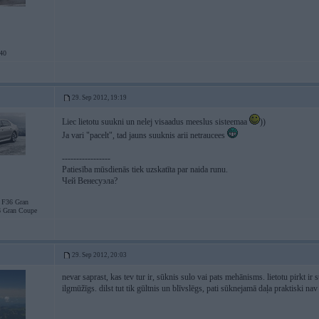
40
29. Sep 2012, 19:19
Liec lietotu suukni un nelej visaadus meeslus sisteemaa
))
Ja vari "pacelt", tad jauns suuknis arii netraucees
-----------------
Patiesība mūsdienās tiek uzskatīta par naida runu.
Чей Венесуэла?
F36 Gran
 Gran Coupe
29. Sep 2012, 20:03
nevar saprast, kas tev tur ir, sūknis sulo vai pats mehānisms. lietotu pirkt ir s
ilgmūžīgs. dilst tut tik gūltnis un blīvslēgs, pati sūknejamā daļa praktiski na