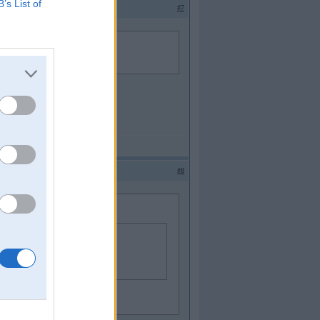
B’s List of
#7
chuuska....
#8