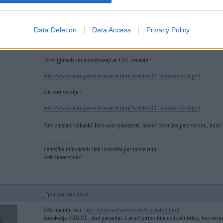
www.realoem.com
Data Deletion
Data Access
Privacy Policy
http://www.realoem.com/bmw/showparts.do?model=G...;hg=32&fg=15
Te origjinaals un aizvietotaaji ar LVL cenaam :
http://www.autospares.lv/search.html?article=32...smode=A1&g=1
Un otra versija :
http://www.autospares.lv/search.html?article=32...smode=A1&g=1
Nav zinaami siikaaki Tava auto parametri, tapeec izveelies pats versiju, kura
-----------------
Patiesība mūsdienās tiek uzskatīta par naida runu.
Чей Венесуэла?
30. Sep 2012, 10:52
E46 mainīju šeit:
http://hydrotechserviss.lv/lv/catalog.html
Izmaksāja 160LVL, dod garantiju. Lai arī pirmo bija uzlikuši brāķi, bez ieru