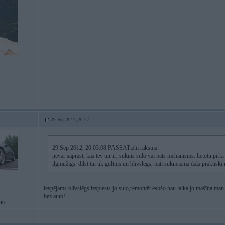
29. Sep 2012, 20:27
29 Sep 2012, 20:03:08 PASSATizhi rakstīja:
nevar saprast, kas tev tur ir, sūknis sulo vai pats mehānisms. lietotu pirkt 
ilgmūžīgs. dilst tut tik gūltnis un blīvslēgs, pati sūknejamā daļa praktisk
iespējams blīvslēgs izspiests jo sulo,remontēt esošo nau laika jo mašīna man 
bez auto!
40