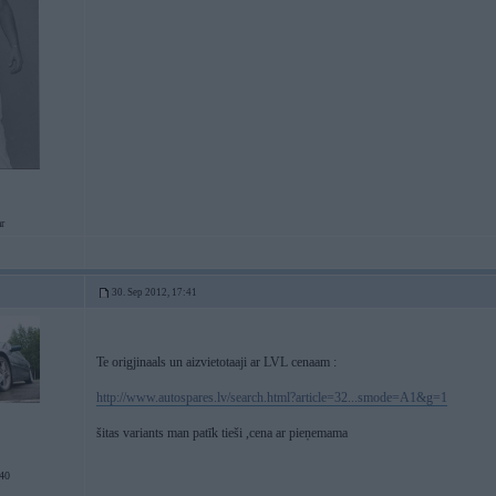
r
30. Sep 2012, 17:41
Te origjinaals un aizvietotaaji ar LVL cenaam :
http://www.autospares.lv/search.html?article=32...smode=A1&g=1
šitas variants man patīk tieši ,cena ar pieņemama
40