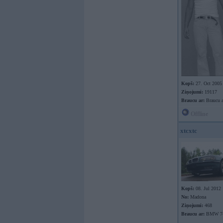
Kopš:
27. Oct 2005
Ziņojumi:
19117
Braucu ar:
Braucu a
Offline
xtcxtc
Kopš:
08. Jul 2012
No:
Madona
Ziņojumi:
468
Braucu ar:
BMW 7