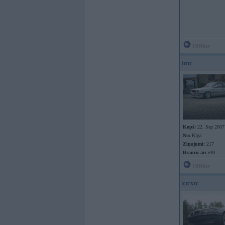
Offline
intc
Kopš:
22. Sep 2007
No:
Rīga
Ziņojumi:
217
Braucu ar:
e30
Offline
xtcxtc