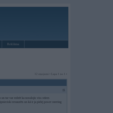
Reklāma
12 ziņojumi • Lapa 1 no 1 •
#1
o un tur var redzēt ka nosulojis viss stūres
ūpnieciski restaurēts un kā ir ja pielej power steering