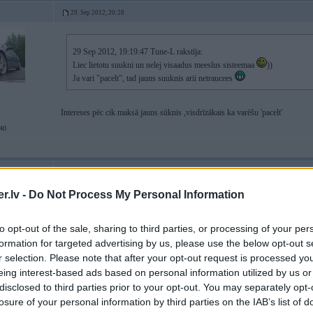
29. Sep 2012, 20:28
29 Sep 2012, 19:19:47 Tune-L rakstīja:
Liec lietotu suukni un nelej visaadus meeslus sisteemaa
))
Ja vari "pacelt", tad jauns suuknis arii netraucees
Intereses pēc cik maksā jauns sūknis ,visdrīzākais ka varēšu 'pacelt'
40
29. Sep 2012, 21:10
.lv -
Do Not Process My Personal Information
Parbaudi ieprieksh riktiigi,ka tas ir suuknis,man bija radiators caurs,jeb chuu
to opt-out of the sale, sharing to third parties, or processing of your per
formation for targeted advertising by us, please use the below opt-out s
r selection. Please note that after your opt-out request is processed y
eing interest-based ads based on personal information utilized by us or
pa lūpām....
disclosed to third parties prior to your opt-out. You may separately opt-
losure of your personal information by third parties on the IAB’s list of