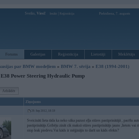
Sveiks,
Viesi!
|
Piektdiena, 7. augusts
Ienākt
Reģistrācija
Forums
Galerijas
Reģistrācija
Lietotāji
Meklētājs
kusijas par BMW modeļiem
»
BMW 7. sērija
»
E38 (1994-2001)
 E38 Power Steering Hydraulic Pump
Atbildēt
Ziņojums
29. Sep 2012, 18:59
Sveicināti lieta tāda ka neko sāka pazust eļļa stūres pastiprinātājā , pacēlu aut
pastiprinātājs.Gribēju zināt cik maksā stūres pastiprinātājs jauns ,lietots vai r
stop leak piedevu.Vai kāds ir mēģinājis to darīt un kāds efekts?