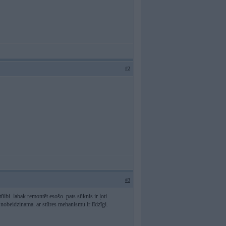
#2
#3
tūlbi. labak remontēt esošo. pats sūknis ir ļoti
v nobeidzinama. ar stūres mehanismu ir līdzīgi.