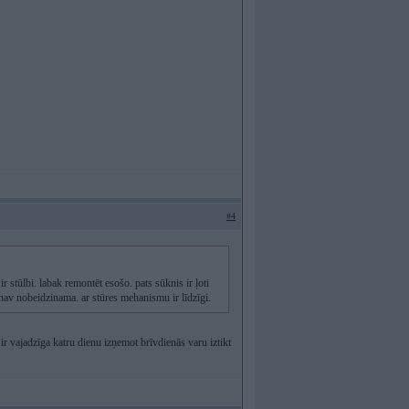
#4
ir stūlbi. labak remontēt esošo. pats sūknis ir ļoti
i nav nobeidzinama. ar stūres mehanismu ir līdzīgi.
ir vajadzīga katru dienu izņemot brīvdienās varu iztikt