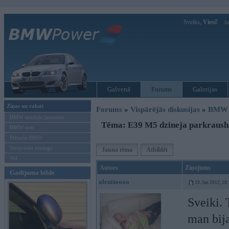
Sveiks,
Viesi!
Ie
Galvenā
Forums
Galerijas
Ziņas un raksti
Forums
»
Vispārējās diskusijas
»
BMW t
BMW modeļu jaunumi
Tēma: E39 M5 dzineja parkraush
BMW testi
Mēneša BMW
Sērijveida tūnings
Jauna tēma
Atbildēt
Vel...
Autors
Ziņojums
Gadījuma bilde
alenitoooo
19. Jan 2012, 18
Sveiki.
man bija