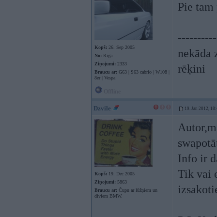
Pie tam 
----------
Kopš:
26. Sep 2005
nekāda z
No:
Rīga
Ziņojumi:
2333
rēķini
Braucu ar:
G63 | S63 cabrio | W108 |
8er | Vespa
Offline
Dzvile
19. Jan 2012, 18
Autor,m
swapotā
Info ir 
Tik vai 
Kopš:
19. Dec 2005
Ziņojumi:
5863
izsakoti
Braucu ar:
Čupu ar lūžņiem un
diviem BMW.