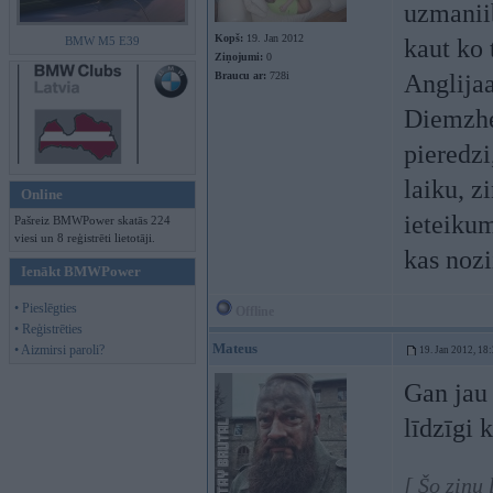
uzmaniib
Kopš:
19. Jan 2012
BMW M5 E39
kaut ko 
Ziņojumi:
0
Braucu ar:
728i
Anglijaa
Diemzhee
pieredzi
laiku, z
Online
ieteikum
Pašreiz BMWPower skatās 224
viesi un 8 reģistrēti lietotāji.
kas nozi
Ienākt BMWPower
• Pieslēgties
Offline
• Reģistrēties
Mateus
• Aizmirsi paroli?
19. Jan 2012, 18
Gan jau
līdzīgi 
[ Šo ziņu