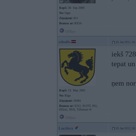
Kopš:
30. Sep 2009
No:
Ogre
Ziņojumi:
811
Braucu ar:
BX16
Offline
edzulis
19. Jan 2012, 18
iekš 728
tepat un
ņem nor
Kopš:
13. May 2002
No:
Rīga
Ziņojumi:
56481
Braucu ar:
S212, 911TT, 951,
635csi, NSX, Tillotson t4
Offline
Luciferz
19. Jan 2012, 18