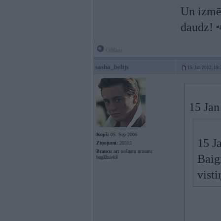
Un izmēr
daudz!
Offline
sasha_belijs
15. Jan 2012, 19:
15 Jan
Kopš:
05. Sep 2006
15 J
Ziņojumi:
20315
Braucu ar:
nošautu musaru
Baigi
bagāžniekā
vist