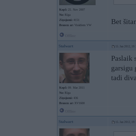
Kopš:
25. Nov 2007
No:
Rīga
Bet šita
Ziņojumi:
4151
Braucu ar:
Visādiem VW
Offline
Stalwart
15. Jan 2012, 19:
Paslaik 
garsigu 
tadi div
Kopš:
09. Mar 2011
No:
Rīga
Ziņojumi:
436
Braucu ar:
XV1600
Offline
Stalwart
15. Jan 2012, 19: