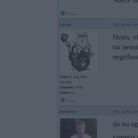
Offline
Laoshi
15. Jan 2012, 19:
Hesis, v
tur ņemu
negribas
Kopš:
01. Aug 2009
No:
Rīga
Ziņojumi:
17948
Braucu ar:
Offline
jurkinens
15. Jan 2012, 19:
da nu og
sametis