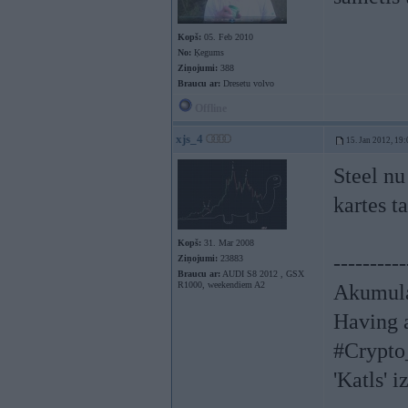
Kopš:
05. Feb 2010
No:
Ķegums
Ziņojumi:
388
Braucu ar:
Dresetu volvo
Offline
xjs_4
15. Jan 2012, 19:
Steel nu
kartes t
Kopš:
31. Mar 2008
----------
Ziņojumi:
23883
Braucu ar:
AUDI S8 2012 , GSX
R1000, weekendiem A2
Akumula
Having a
#Crypto
'Katls' i