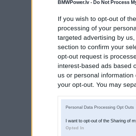
BMWPower.lv -
Do Not Process My
If you wish to opt-out of the
processing of your personal
targeted advertising by us
section to confirm your sel
opt-out request is proces
interest-based ads based o
us or personal information d
your opt-out. You may separ
disclosure of your personal
IAB’s list of downstream pa
Personal Data Processing Opt Outs
also be disclosed by us to 
I want to opt-out of the Sharing of 
Downstream Participants
th
Opted In
third parties.