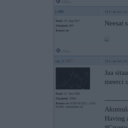
Offline
LMR
15. Jan 2012, 19:
Kopš:
10. Aug 2011
Neesat s
Ziņojumi:
889
Braucu ar:
Offline
xjs_4
15. Jan 2012, 19:
Jaa sita
meerci u
Kopš:
31. Mar 2008
----------
Ziņojumi:
23883
Braucu ar:
AUDI S8 2012 , GSX
R1000, weekendiem A2
Akumula
Having a
#Crypto