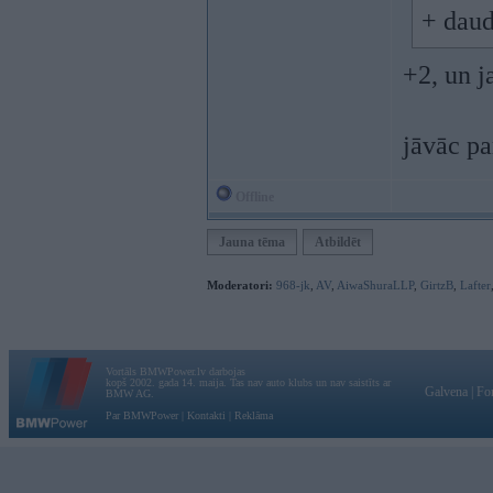
+ daud
+2, un j
jāvāc pa
Offline
Jauna tēma
Atbildēt
Moderatori:
968-jk
,
AV
,
AiwaShuraLLP
,
GirtzB
,
Lafter
Vortāls BMWPower.lv darbojas
kopš 2002. gada 14. maija. Tas nav auto klubs un nav saistīts ar
Galvena
|
Fo
BMW AG.
Par BMWPower
|
Kontakti
|
Reklāma