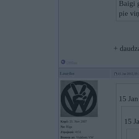
Baigi 
pie vi
+ daudz
Offline
Lauriko
15. Jan 2012, 19:
15 Jan
15 J
Kopš:
25. Nov 2007
No:
Rīga
Ziņojumi:
4151
Braucu ar:
Visādiem VW