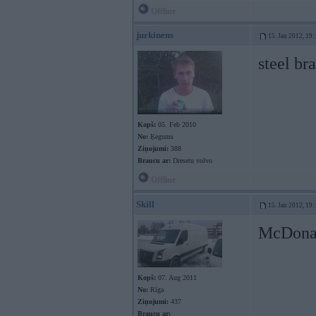
Offline
jurkinens
15. Jan 2012, 19:
steel b
Kopš:
05. Feb 2010
No:
Ķegums
Ziņojumi:
388
Braucu ar:
Dresetu volvo
Offline
Skill
15. Jan 2012, 19:
McDonal
Kopš:
07. Aug 2011
No:
Rīga
Ziņojumi:
437
Braucu ar: