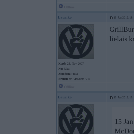
Offline
Lauriko
15. Jan 2012, 19:
GrillBur
lielais
Kopš:
25. Nov 2007
No:
Rīga
Ziņojumi:
4151
Braucu ar:
Visādiem VW
Offline
Lauriko
15. Jan 2012, 19:
15 Jan
McDona