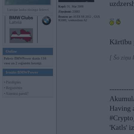
uzdzers
Kopš:
31. Mar 2008
Latvijas lauku tūninga šedevri
Ziņojumi:
23883
Braucu ar:
AUDI S8 2012 , GSX
R1000, weekendiem A2
Kārtību 
Online
[ Šo ziņu 
Pašreiz BMWPower skatās 116
viesi un 2 reģistrēti lietotāji.
Ienākt BMWPower
• Pieslēgties
----------
• Reģistrēties
• Aizmirsi paroli?
Akumula
Having a
#Crypto
'Katls' i