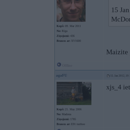
15 Jan
McDona
Kopš:
09. Mar 2011
No:
Rīga
Ziņojumi:
436
Braucu ar:
XV1600
Maizite 
Offline
agaFU
15. Jan 2012, 19:
xjs_4 iet
Kopš:
21. May 2006
No:
Madona
Ziņojumi:
1785
Braucu ar:
E91 turrboo