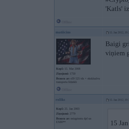
'Katls' i
Offline
matiicins
15. Jan 2012, 19:
Baigi gr
viņiem 
Kopš:
15. Mar 2008
Ziņojumi:
1750
Braucu ar:
e39 525 tds + ekskluzīvu
transporta līdzekli
Offline
roliks
15. Jan 2012, 19:
Kopš:
25. Jan 2003
Ziņojumi:
2779
Braucu ar:
neizgrieztu dpf un
15 Jan
EX80**