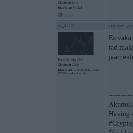
Ziņojumi:
8243
Braucu ar:
MV524
Offline
xjs_4
15. Jan 2012, 18:
Es vakar
tad mak
jaamekle
Kopš:
31. Mar 2008
Ziņojumi:
23883
Braucu ar:
AUDI S8 2012 , GSX
R1000, weekendiem A2
----------
Akumula
Having a
#Crypto
'Katls' i