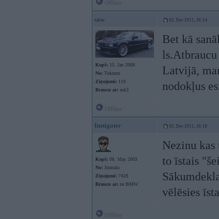
Offline
saw
02. Dec 2011, 16:14
Bet kā sanā
ls.Atbraucu
Kopš:
15. Jan 2008
Latvijā, m
No:
Tukums
Ziņojumi:
110
nodokļus es
Braucu ar:
mk3
Offline
Instigater
02. Dec 2011, 16:18
Nezinu kas te
to īstais "še
Kopš:
08. May 2003
No:
Jūrmala
Sākumdeklarē
Ziņojumi:
7428
Braucu ar:
ne BMW
vēlēsies īst
Offline