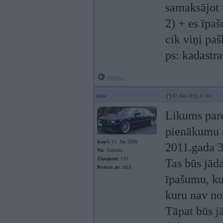
samaksājot 
2) + es īpa
cik viņi pa
ps: kadastr
Offline
saw
02. Dec 2011, 17:04
Likums par
pienākumu f
Kopš:
15. Jan 2008
2011.gada 3
No:
Tukums
Ziņojumi:
110
Tas būs jād
Braucu ar:
mk3
īpašumu, ku
kuru nav nos
Tāpat būs j