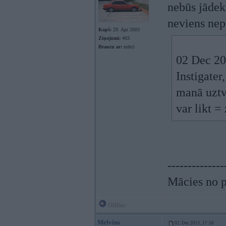
nebūs jādekl
neviens nepr
Kopš:
29. Apr 2003
Ziņojumi:
403
Braucu ar:
mērci
02 Dec 20
Instigater,
manā uztv
var likt =
--------------
Mācies no p
Offline
Melvins
02. Dec 2011, 17:58