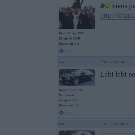
viens pa
http://tit
Kopš:
22. Apr 2008
Ziņojumi:
10348
Braucu ar:
Alfu
Offline
saw
02. Dec 2011, 16:51
Labi labi n
Kopš:
15. Jan 2008
No:
Tukums
Ziņojumi:
110
Braucu ar:
mk3
Offline
saw
02. Dec 2011, 16:53