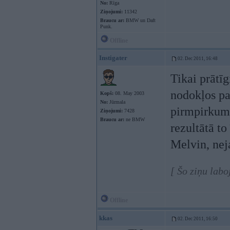
No:
Rīga
Ziņojumi:
11342
Braucu ar:
BMW un Daft
Punk.
Offline
Instigater
02. Dec 2011, 16:48
Tikai prātīg
nodokļos pa
Kopš:
08. May 2003
No:
Jūrmala
pirmpirkuma
Ziņojumi:
7428
Braucu ar:
ne BMW
rezultātā t
Melvin, nej
[ Šo ziņu labo
Offline
kkas
02. Dec 2011, 16:50