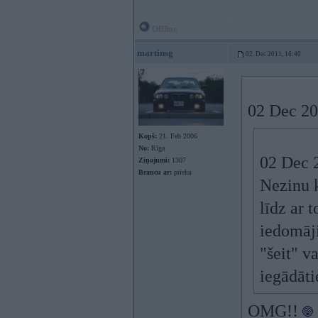
Offline
martinsg
02. Dec 2011, 16:40
02 Dec 20
Kopš:
21. Feb 2006
No:
Rīga
02 Dec 2
Ziņojumi:
1307
Braucu ar:
prieku
Nezinu ka
līdz ar t
iedomāji
"šeit" va
iegādāti
OMG!!