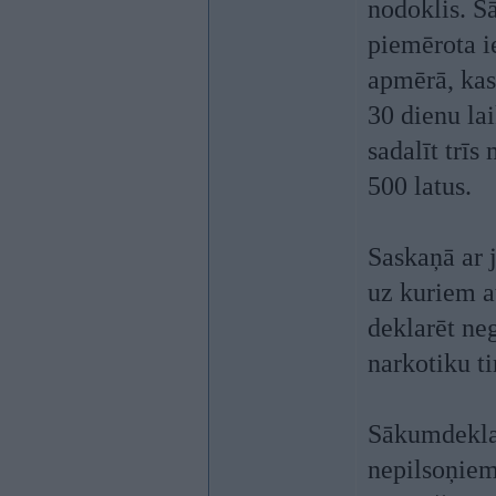
nodoklis. Š
piemērota i
apmērā, kas
30 dienu la
sadalīt trī
500 latus.
Saskaņā ar 
uz kuriem a
deklarēt ne
narkotiku t
Sākumdeklar
nepilsoņiem