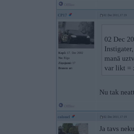
Offline
CP17
02. Dec 2011, 17:19
02 Dec 20
Instigater,
Kopš:
17. Dec 2002
manā uztv
No:
Rīga
Ziņojumi:
17
var likt =
Braucu ar:
Nu tak neat
Offline
colonel
02. Dec 2011, 17:19
Ja tavs nek