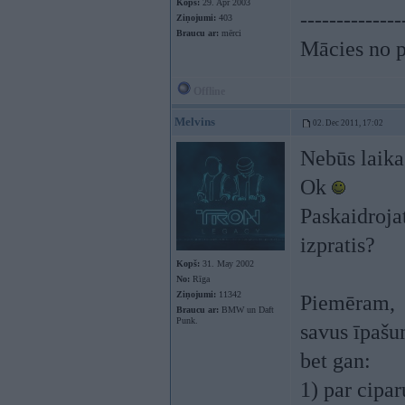
Kopš:
29. Apr 2003
--------------
Ziņojumi:
403
Braucu ar:
mērci
Mācies no p
Offline
Melvins
02. Dec 2011, 17:02
Nebūs laika 
Ok
Paskaidrojat
izpratis?
Kopš:
31. May 2002
No:
Rīga
Ziņojumi:
11342
Piemēram,
Braucu ar:
BMW un Daft
Punk.
savus īpašu
bet gan:
1) par cipa