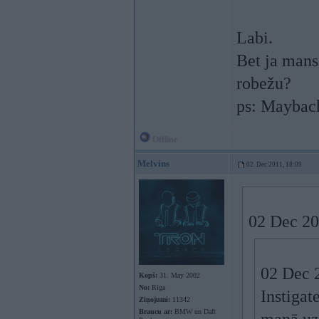
Labi.
Bet ja man
robežu?
ps: Maybach
Offline
Melvins
02. Dec 2011, 18:09
02 Dec 20
02 Dec 2
Kopš:
31. May 2002
No:
Rīga
Instigate
Ziņojumi:
11342
Braucu ar:
BMW un Daft