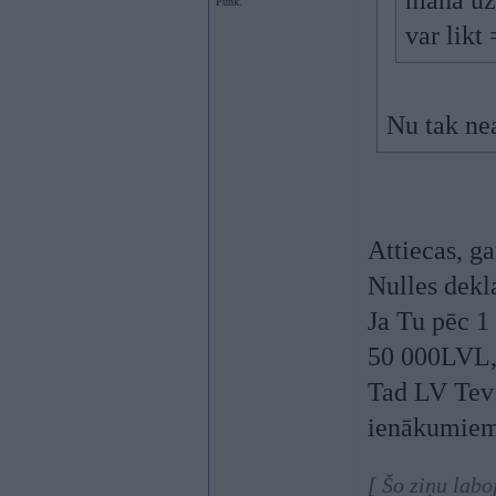
manā uz
Punk.
var likt
Nu tak ne
Attiecas, g
Nulles dekla
Ja Tu pēc 1
50 000LVL, 
Tad LV Tev 
ienākumiem 
[ Šo ziņu labo