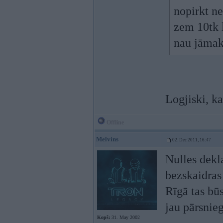
nopirkt n
zem 10tk 
nau jāma
Logjiski, k
Offline
Melvins
02. Dec 2011, 16:47
Nulles dekla
bezskaidras
Rīgā tas būs
jau pārsnie
Kopš:
31. May 2002