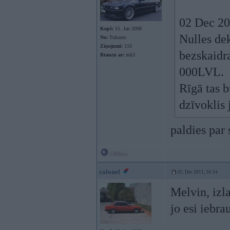
02 Dec 20
Kopš:
15. Jan 2008
Nulles dek
No:
Tukums
Ziņojumi:
110
bezskaidr
Braucu ar:
mk3
000LVL.
Rīgā tas b
dzīvoklis
paldies par 
Offline
colonel
02. Dec 2011, 16:54
Melvin, izl
jo esi iebra