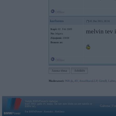
Offline
karlsonss
02. Dec 2011, 18:16
Kopš:
02. Feb 2009
melvin tev 
No:
Jelgava
Ziņojumi:
23038
Braucu ar:
Offline
Jauna tēma
Atbildēt
Moderatori:
968-jk
,
AV
,
AiwaShuraLLP
,
GirtzB
,
Lafter
Vortāls BMWPower.lv darbojas
kopš 2002. gada 14. maija. Tas nav auto klubs un nav saistīts ar
Galvena
|
Fo
BMW AG.
Par BMWPower
|
Kontakti
|
Reklāma