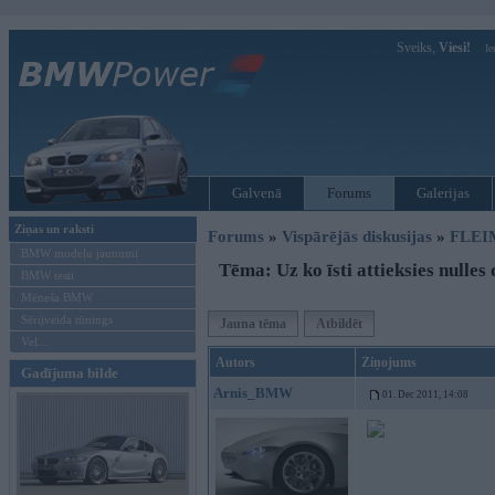
Sveiks,
Viesi!
Ie
Galvenā
Forums
Galerijas
Ziņas un raksti
Forums
»
Vispārējās diskusijas
»
FLEI
BMW modeļu jaunumi
Tēma: Uz ko īsti attieksies nulles
BMW testi
Mēneša BMW
Sērijveida tūnings
Jauna tēma
Atbildēt
Vel...
Autors
Ziņojums
Gadījuma bilde
Arnis_BMW
01. Dec 2011, 14:08