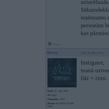
uzturēšanās 
Sākumdeklar
ieņēmumu di
personām bū
kas pārsnie
Offline
Melvins
02. Dec 2011, 17:04
Instigater,
manā uztver
likt = zīmi.
Kopš:
31. May 2002
No:
Rīga
Ziņojumi:
11342
Braucu ar:
BMW un Daft
Punk.