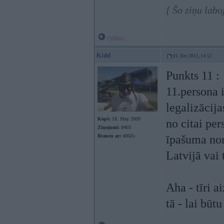
[ Šo ziņu labo
Offline
Kidd
01. Dec 2011, 14:52
Punkts 11 :
11.persona 
legalizācij
Kopš:
18. May 2009
no citai per
Ziņojumi:
8403
Braucu ar:
400Zs
īpašuma nom
Latvijā vai 
Aha - tīri a
tā - lai būt