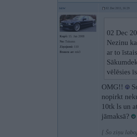
saw
02. Dec 2011, 16:29
02 Dec 201
Kopš:
15. Jan 2008
Nezinu kas 
No:
Tukums
Ziņojumi:
110
ar to īstai
Braucu ar:
mk3
Sākumdekla
vēlēsies ī
OMG!!
So
nopirkt nek
10tk ls un 
jāmaksā?
[ Šo ziņu labo