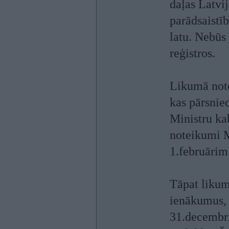
daļas Latvi
parādsaistīb
latu. Nebūs 
reģistros.
Likumā note
kas pārsnied
Ministru kab
noteikumi M
1.februārim
Tāpat likum
ienākumus, 
31.decembri