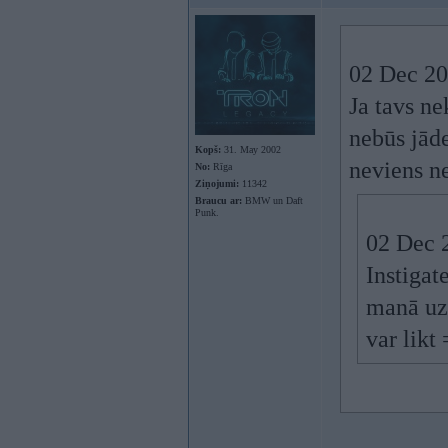
02 Dec 201
Ja tavs ne
nebūs jāde
Kopš:
31. May 2002
neviens ne
No:
Rīga
Ziņojumi:
11342
Braucu ar:
BMW un Daft
Punk.
02 Dec 2
Instigate
manā uz
var likt