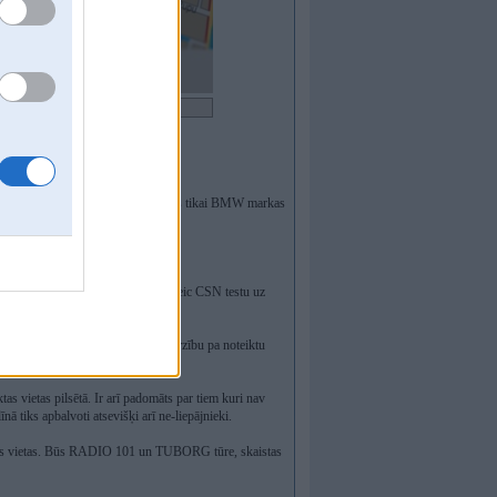
autājumi - Vai pasākums ir paredzēts tikai BMW markas
kšanu. Otrs komandas dalībnieks veic CSN testu uz
ijiem).
i). Stūrmanis koriģē automašīnas virzību pa noteiktu
tas vietas pilsētā. Ir arī padomāts par tiem kuri nav
nā tiks apbalvoti atsevišķi arī ne-liepājnieki.
as vietas. Būs RADIO 101 un TUBORG tūre, skaistas