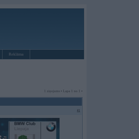
Reklāma
1 ziņojums • Lapa 1 no 1 •
#1