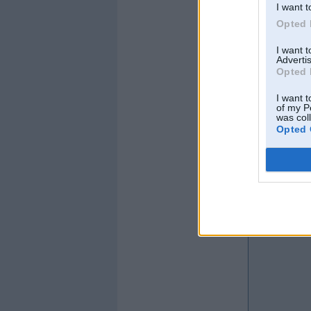
I want t
Opted 
I want 
Advertis
Opted 
I want t
of my P
was col
Opted 