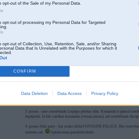
o opt-out of the Sale of my Personal Data.
In
to opt-out of processing my Personal Data for Targeted
ing.
Spied uz bildes, lai redzētu pilnā izmērā (597x640)
In
o opt-out of Collection, Use, Retention, Sale, and/or Sharing
Nolikums:
BMW Liepāja
ersonal Data that Is Unrelated with the Purposes for which it
lected.
Visi laipni aicināti ciemos uz Liepājas BMW kluba pasākumu. Lai nerastos j
Out
automašīnām? Nē, piedalīties var jebkura B kategorijas markas automašīna.
CONFIRM
Kas ir paredzēts:
1. posms CSDD - kur autovadītājs veic eksaminācijas laukumā figūru izbrau
datoru CSDD ēkā. (Praktiski viss kā valsts eksāmenā - ar tādiem pašiem kritēr
Data Deletion
Data Access
Privacy Policy
2. posms intuitīvā braukšana - pilotam ir aizsegta seja (ar motobraucēja ķiver
maršrutu. Tiek ņemt vērā laiks un precizitāte.
3. posms - auto orientēšanās Liepājas pilsētas ielās. Komandai ir jāatrod noteik
liepājnieki. Ja būs vairākas komandas (vismaz piecas), tad orientēšanās disciplī
4. posms After party - kas notiks klubā FONTAINE PALACE. Būs rezervēt
meitenes utt..
Apbalvošana paredzēta klubā.