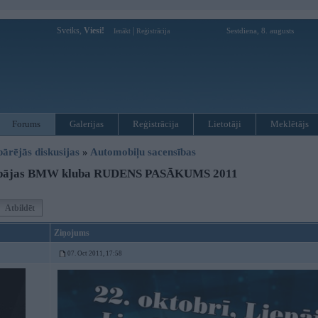
Sveiks,
Viesi!
|
Sestdiena, 8. augusts
Ienākt
Reģistrācija
Forums
Galerijas
Reģistrācija
Lietotāji
Meklētājs
pārējās diskusijas
»
Automobiļu sacensības
epājas BMW kluba RUDENS PASĀKUMS 2011
Atbildēt
Ziņojums
07. Oct 2011, 17:58