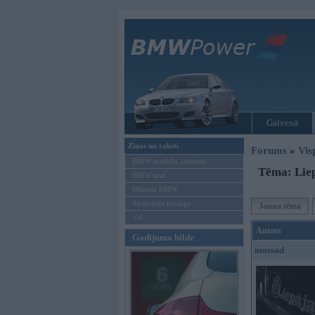
Galvenā
Ziņas un raksti
Forums
»
Vis
BMW modeļu jaunumi
Tēma: Li
BMW testi
Mēneša BMW
Sērijveida tūnings
Jauna tēma
Vel...
Autors
Gadījuma bilde
mossad