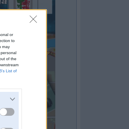
sonal or
ection to
ou may
 personal
out of the
 downstream
B’s List of