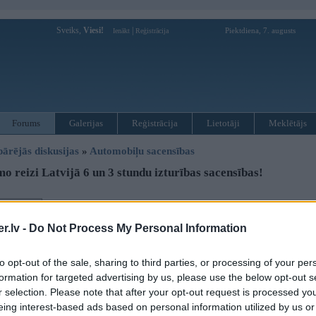
Sveiks,
Viesi!
|
Piektdiena, 7. augusts
Ienākt
Reģistrācija
Forums
Galerijas
Reģistrācija
Lietotāji
Meklētājs
pārējās diskusijas
»
Automobiļu sacensības
o reizi Latvijā 6 un 3 stundu izturības sacensības!
Atbildēt
.lv -
Do Not Process My Personal Information
Ziņojums
25. Sep 2011, 20:24
to opt-out of the sale, sharing to third parties, or processing of your per
Jau septiņus gadus Latvijas autosportisti ir piedalījušies 24 stundu izturības
formation for targeted advertising by us, please use the below opt-out s
Beidzot šāda veida sacīkstes nolemts rīkot arī Latvijā, pirmajā reizē risku sa
r selection. Please note that after your opt-out request is processed y
automašīnām un trīs stundām motocikliem un kvadricikliem. Sacensības no
eing interest-based ads based on personal information utilized by us or
karjeri” teritorijā, Emburgā, Sidrabenes p., Ozolnieku n., Jelgavas rajonā un t