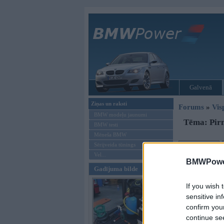
Galvenā
Ziņas un raksti
Forums
»
Vis
BMW modeļu jaunumi
Tēma: Pirm
BMW testi
Mēneša BMW
Sērijveida tūnings
Jauna tēma
Vel...
BMWPower
Autors
Gadījuma bilde
SmallDeree
If you wish 
sensitive in
confirm you
continue se