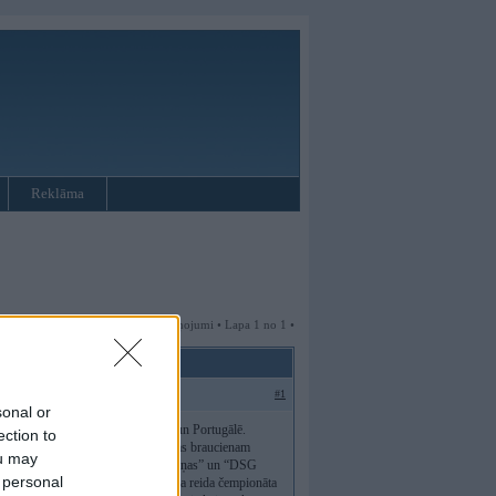
Reklāma
2 ziņojumi • Lapa 1 no 1 •
#1
sonal or
 sacensībās, kas norisinās Francijā un Portugālē.
ection to
mazinot līdz 6 stundu lielam izturības braucienam
ou may
tiks 8. oktobrī karjeru “Akmenscūciņas” un “DSG
 personal
ās būs gan kā Latvijas atklātā rallija reida čempionāta