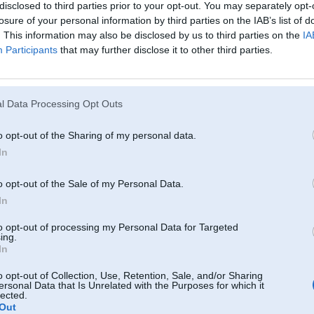
5. posms “6 H - 2011”, gan kā atklātās sacensības “6 H kauss - 2011”, pie t
disclosed to third parties prior to your opt-out. You may separately opt-
no trofi reida automašīnām līdz pat žiguļiem un bagijiem, sadalot tās pie
0
losure of your personal information by third parties on the IAB’s list of
trofi reida.
. This information may also be disclosed by us to third parties on the
IA
Paredzēts, ka džipi un trofi reida automašīnas veiks trasi, kuras garums plān
automašīnām apmēram 5 līdz 7 kilometrus.
Participants
that may further disclose it to other third parties.
r3i- RS2000,
Pēc brīvas izvēles katrā ekipāžā varēs startēt no viena līdz pat četriem pilot
rna
ekipāžas sacensību taktikas.
Sacensībās “3 H kauss – 2011” motobraucēju komandā startēt varēs no diviem lī
klasēs - MX Open, MX Hobija, MX Rallija, Kvadri Open. Interesanta spēko
l Data Processing Opt Outs
braucējiem. Šobrīd grūti prognozēt kas spēs nobraukt vairāk apļus – ātrie mo
minūtēm, vai enduro braucēji, kuri pieraduši braukt divu stundu sacensības? 
Automašīnu sacensību Nolikumi un Pieteikšanās veidlapas publicētas
http:/
o opt-out of the Sharing of my personal data.
http://www.4rati.lv
, bet motociklu un kvadriciklu
http://www.endurosports.lv
atrodamas
http://www.autoeuro.lv
sadaļā SPORTS. Uzziņas pa tālruni 264278
In
Aicināti visi interesenti, kuriem ir vēlēšanās izbaudīt īstu izbraukšanās priek
Sīkāk info:
o opt-out of the Sale of my Personal Data.
Iveta Kaminska
In
6H un 3H kausu sacensību rīkotāja
26427833
to opt-out of processing my Personal Data for Targeted
Or PM.
ing.
In
[ Šo ziņu laboja SmallDeree, 25 Sep 2011, 21:02:59 ]
o opt-out of Collection, Use, Retention, Sale, and/or Sharing
ersonal Data that Is Unrelated with the Purposes for which it
lected.
Out
05. Oct 2011, 12:01