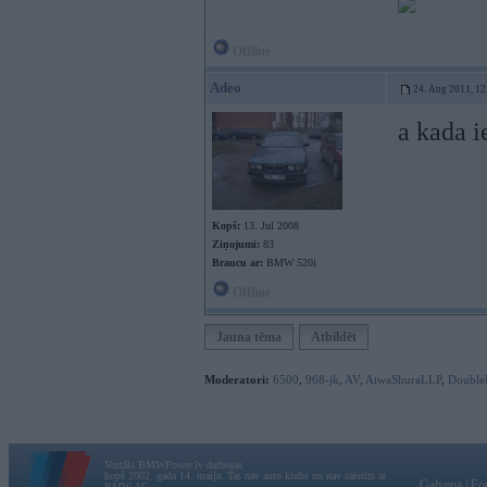
Offline
Adeo
24. Aug 2011, 12
a kada i
Kopš:
13. Jul 2008
Ziņojumi:
83
Braucu ar:
BMW 520i
Offline
Jauna tēma
Atbildēt
Moderatori:
6500
,
968-jk
,
AV
,
AiwaShuraLLP
,
Double
Vortāls BMWPower.lv darbojas
kopš 2002. gada 14. maija. Tas nav auto klubs un nav saistīts ar
Galvena
|
Fo
BMW AG.