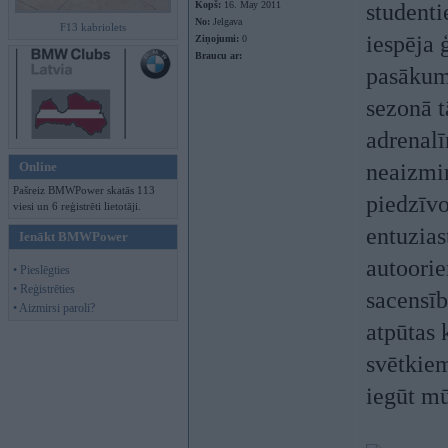
Kopš:
16. May 2011
studenti
No:
Jelgava
F13 kabriolets
iespēja 
Ziņojumi:
0
Braucu ar:
pasākumā
sezonā t
adrenalī
Online
neaizmir
Pašreiz BMWPower skatās 113
piedzīv
viesi un 6 reģistrēti lietotāji.
entuziast
Ienākt BMWPower
autoorie
• Pieslēgties
• Reģistrēties
sacensīb
• Aizmirsi paroli?
atpūtas 
svētkiem
iegūt m