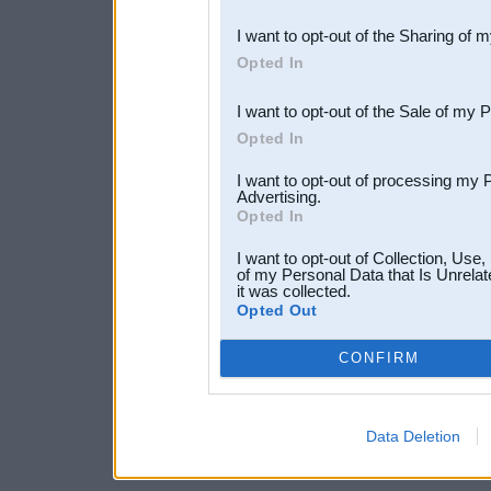
also be disclosed by us to 
I want to opt-out of the Sharing of 
Downstream Participants
th
Opted In
third parties.
I want to opt-out of the Sale of my 
Opted In
I want to opt-out of processing my 
Advertising.
Opted In
I want to opt-out of Collection, Use
of my Personal Data that Is Unrelat
it was collected.
Opted Out
CONFIRM
Data Deletion