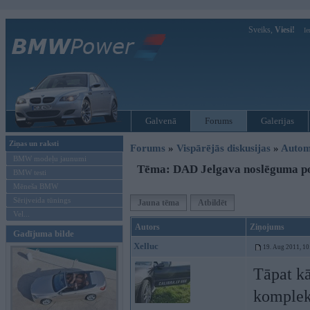
Sveiks,
Viesi!
Ie
Galvenā
Forums
Galerijas
Ziņas un raksti
Forums
»
Vispārējās diskusijas
»
Autom
BMW modeļu jaunumi
Tēma: DAD Jelgava noslēguma p
BMW testi
Mēneša BMW
Sērijveida tūnings
Jauna tēma
Atbildēt
Vel...
Autors
Ziņojums
Gadījuma bilde
Xelluc
19. Aug 2011, 10
Tāpat kā
kompleks