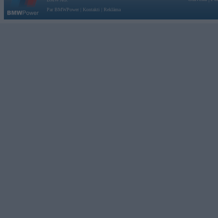
Par BMWPower
|
Kontakti
|
Reklāma