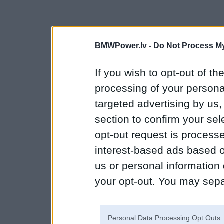
BMWPower.lv -
Do Not Process My
If you wish to opt-out of the
processing of your personal
targeted advertising by us
section to confirm your sel
opt-out request is proces
interest-based ads based o
us or personal information d
your opt-out. You may separ
disclosure of your personal
IAB’s list of downstream pa
Personal Data Processing Opt Outs