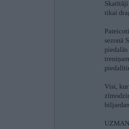
Skatītāj
tikai dra
Pateicot
sezonā S
piedalās
treniņam
piedalīt
Visi, ku
zīmodziņ
biljarda
UZMANĪBU