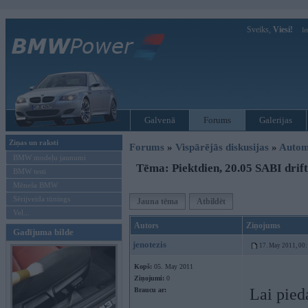
Sveiks,
Viesi!
Ie
Galvenā
Forums
Galerijas
Ziņas un raksti
Forums
»
Vispārējās diskusijas
»
Autom
BMW modeļu jaunumi
Tēma: Piektdien, 20.05 SABI drift
BMW testi
Mēneša BMW
Sērijveida tūnings
Jauna tēma
Atbildēt
Vel...
Autors
Ziņojums
Gadījuma bilde
jenotezis
17. May 2011, 00
Kopš:
05. May 2011
Ziņojumi:
0
Lai pieda
Braucu ar: