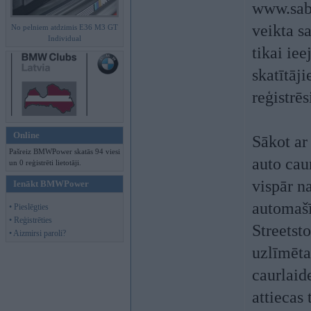
www.sabi.
veikta s
No pelniem atdzimis E36 M3 GT
Individual
tikai ie
skatītāj
reģistrē
Online
Sākot ar
Pašreiz BMWPower skatās 94 viesi
auto cau
un 0 reģistrēti lietotāji.
vispār na
Ienākt BMWPower
automašī
• Pieslēgties
• Reģistrēties
Streetst
• Aizmirsi paroli?
uzlīmēta
caurlaid
attiecas