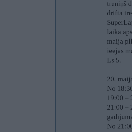
treniņš
drifta t
SuperLa
laika ap
maija pl
ieejas m
Ls 5.
20. maij
No 18:30
19:00 – 
21:00 – 2
gadījumā
No 21:00