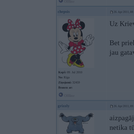
Offline
chepsis
26. Apr 2011, 08
Uz Kriev
Bet prie
jau gata
Kopš:
09. Jul 2010
No:
Rīga
Ziņojumi:
32459
Braucu ar:
Offline
grizzly
26. Apr 2011, 09
aizpagāj
netika t