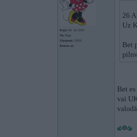
26 A
Uz K
Kopš:
09. Jul 2010
No:
Rīga
Ziņojumi:
32459
Bet 
Braucu ar:
piln
Bet es
vai UK
valodā