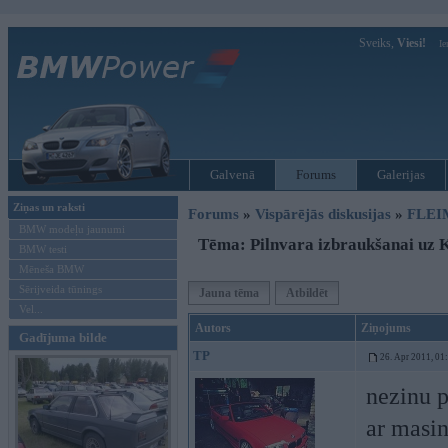
Sveiks,
Viesi!
Ie
Galvenā
Forums
Galerijas
Ziņas un raksti
Forums
»
Vispārējās diskusijas
»
FLEI
BMW modeļu jaunumi
Tēma: Pilnvara izbraukšanai uz K
BMW testi
Mēneša BMW
Sērijveida tūnings
Jauna tēma
Atbildēt
Vel...
Autors
Ziņojums
Gadījuma bilde
TP
26. Apr 2011, 01
nezinu p
ar masi