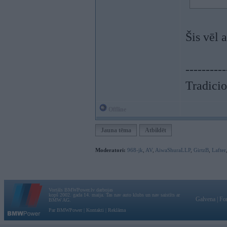
Šis vēl 
----------
Tradicio
Offline
Jauna tēma
Atbildēt
Moderatori:
968-jk
,
AV
,
AiwaShuraLLP
,
GirtzB
,
Lafter
Vortāls BMWPower.lv darbojas
kopš 2002. gada 14. maija. Tas nav auto klubs un nav saistīts ar
Galvena
|
Fo
BMW AG.
Par BMWPower
|
Kontakti
|
Reklāma