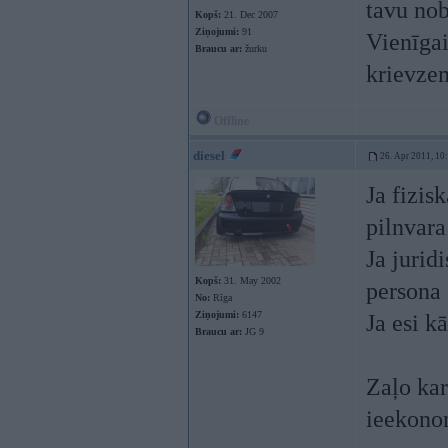
tavu no
Kopš:
21. Dec 2007
Ziņojumi:
91
Vienīgai
Braucu ar:
žurku
krievze
Offline
diesel
26. Apr 2011, 10
Ja fizis
pilnvara
Ja jurid
Kopš:
31. May 2002
persona 
No:
Rīga
Ziņojumi:
6147
Ja esi k
Braucu ar:
JG 9
Zaļo kar
ieekonom