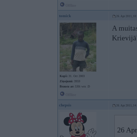
Offline
tomick
26. Apr 2011, 10
A muitas
Krievijā
Kopš:
31. Oct 2003
Ziņojumi:
3959
Braucu ar:
530i wrx :D
Offline
chepsis
26. Apr 2011, 14
26 Apr