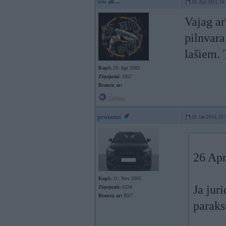
ww
26. Apr 2011, 14
Vajag ar
pilnvara
lašiem. 
Kopš:
29. Apr 2003
Ziņojumi:
1057
Braucu ar:
Offline
protams
29. Jan 2016, 15:
26 Apr
Kopš:
11. Nov 2005
Ja jur
Ziņojumi:
6334
Braucu ar:
NS7
paraks