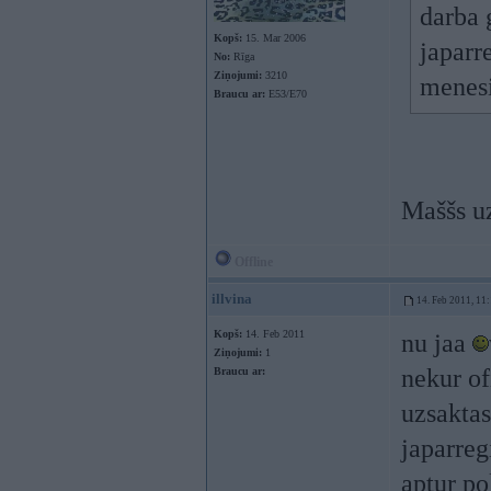
darba 
Kopš:
15. Mar 2006
japarr
No:
Rīga
Ziņojumi:
3210
menesi
Braucu ar:
E53/E70
Maššs u
Offline
illvina
14. Feb 2011, 11
Kopš:
14. Feb 2011
nu jaa
Ziņojumi:
1
nekur of
Braucu ar:
uzsaktas
japarreg
aptur po