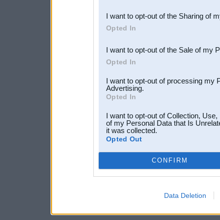
also be disclosed by us to 
I want to opt-out of the Sharing of 
Downstream Participants
th
Opted In
third parties.
I want to opt-out of the Sale of my 
Opted In
I want to opt-out of processing my 
Advertising.
Opted In
I want to opt-out of Collection, Use
of my Personal Data that Is Unrelat
it was collected.
Opted Out
CONFIRM
Data Deletion