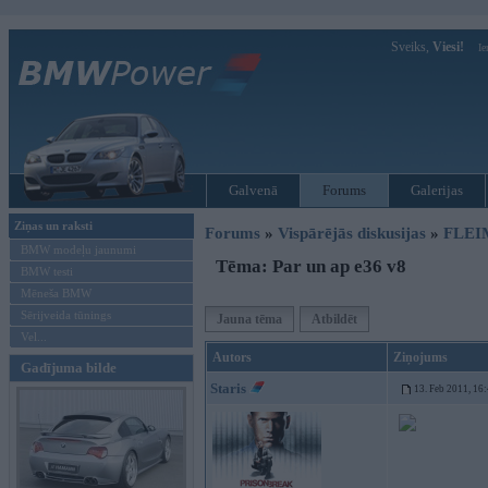
Sveiks,
Viesi!
Ie
Galvenā
Forums
Galerijas
Ziņas un raksti
Forums
»
Vispārējās diskusijas
»
FLEI
BMW modeļu jaunumi
Tēma: Par un ap e36 v8
BMW testi
Mēneša BMW
Sērijveida tūnings
Jauna tēma
Atbildēt
Vel...
Autors
Ziņojums
Gadījuma bilde
Staris
13. Feb 2011, 16