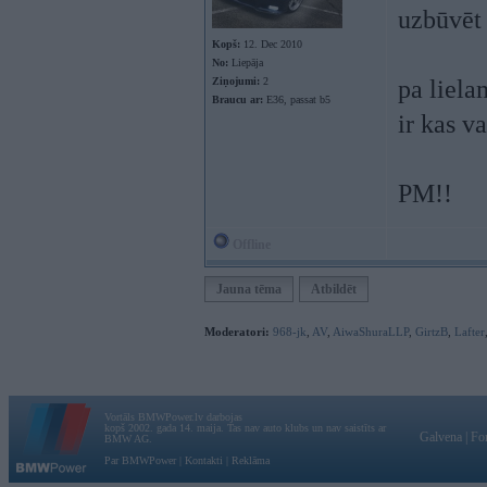
uzbūvēt 
Kopš:
12. Dec 2010
No:
Liepāja
Ziņojumi:
2
pa liela
Braucu ar:
E36, passat b5
ir kas v
PM!!
Offline
Jauna tēma
Atbildēt
Moderatori:
968-jk
,
AV
,
AiwaShuraLLP
,
GirtzB
,
Lafter
Vortāls BMWPower.lv darbojas
kopš 2002. gada 14. maija. Tas nav auto klubs un nav saistīts ar
Galvena
|
Fo
BMW AG.
Par BMWPower
|
Kontakti
|
Reklāma