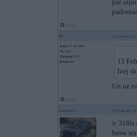
par alpi
padomaa
Offline
86
13. Feb 2011, 17
Kopš:
07. Jul 2008
No:
Rīga
Ziņojumi:
3270
13 Feb
Braucu ar:
Izej s
Un uz n
Offline
andelux1
29. Mar 2011, 00
ir 318is 
bmw stav