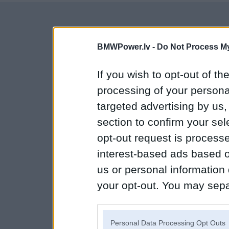
BMWPower.lv -
Do Not Process My
If you wish to opt-out of the
processing of your personal
targeted advertising by us
section to confirm your sel
opt-out request is proces
interest-based ads based o
us or personal information d
your opt-out. You may separ
disclosure of your personal
IAB’s list of downstream pa
Personal Data Processing Opt Outs