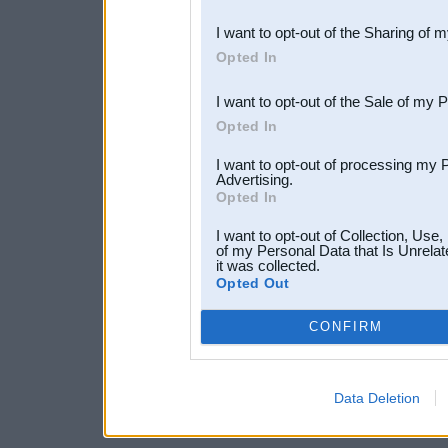
also be disclosed by us to 
I want to opt-out of the Sharing of 
Downstream Participants
th
Opted In
third parties.
I want to opt-out of the Sale of my 
Opted In
I want to opt-out of processing my 
Advertising.
Opted In
I want to opt-out of Collection, Use
of my Personal Data that Is Unrelat
it was collected.
Opted Out
CONFIRM
Data Deletion