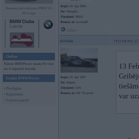
Kopš:
24. Apr 2006
Hamann pārveidojumi BMW Z4
No:
Ventspils
M Coupe
Ziņojumi:
30616
Braucu ar:
ra ucuarB
Offline
skrinda
13. Feb 2011, 17
Online
Pašreiz BMWPower skatās 94 viesi
13 Feb
un 4 reģistrēti lietotāji.
Gribēju
Kopš:
29. Apr 2007
Ienākt BMWPower
No:
Jelgava
tiešām 
Ziņojumi:
1241
• Pieslēgties
Braucu ar:
e36 V8 power
var uzz
• Reģistrēties
• Aizmirsi paroli?