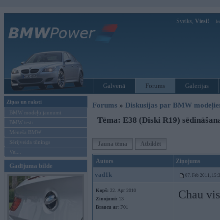
Sveiks,
Viesi!
Ie
Galvenā
Forums
Galerijas
Ziņas un raksti
Forums
»
Diskusijas par BMW modeļi
BMW modeļu jaunumi
Tēma: E38 (Diski R19) sēdināšana
BMW testi
Mēneša BMW
Sērijveida tūnings
Jauna tēma
Atbildēt
Vel...
Autors
Ziņojums
Gadījuma bilde
vad1k
07. Feb 2011, 15:
Kopš:
22. Apr 2010
Chau vi
Ziņojumi:
13
Braucu ar:
F01