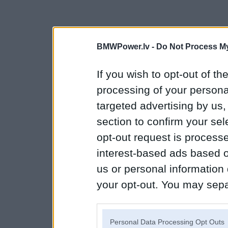
BMWPower.lv -
Do Not Process My
If you wish to opt-out of the
processing of your personal
targeted advertising by us
section to confirm your sel
opt-out request is proces
interest-based ads based o
us or personal information d
your opt-out. You may separ
disclosure of your personal
IAB’s list of downstream pa
Personal Data Processing Opt Outs