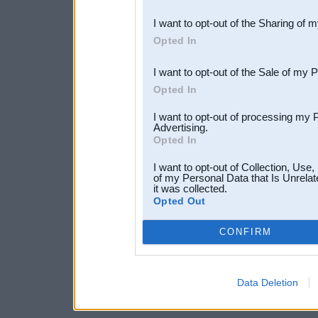
also be disclosed by us to 
I want to opt-out of the Sharing of 
Downstream Participants
th
Opted In
third parties.
I want to opt-out of the Sale of my 
Opted In
I want to opt-out of processing my 
Advertising.
Opted In
I want to opt-out of Collection, Use
of my Personal Data that Is Unrelat
it was collected.
Opted Out
CONFIRM
Data Deletion