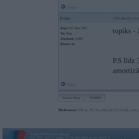
Offline
Kalnz
07. Feb 2011, 15:
Kopš:
03. May 2007
topiks -
No:
Rīga
Ziņojumi:
14366
Braucu ar:
P.S līdz
amortizā
Offline
Jauna tēma
Atbildēt
Moderatori:
968-jk
,
AV
,
AiwaShuraLLP
,
GirtzB
,
Lafter
Vortāls BMWPower.lv darbojas
kopš 2002. gada 14. maija. Tas nav auto klubs un nav saistīts ar