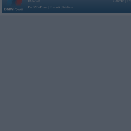
Galvena
|
Fo
BMW AG.
Par BMWPower
|
Kontakti
|
Reklāma