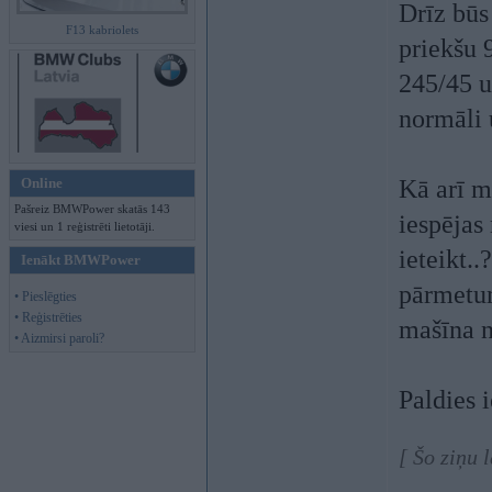
Drīz būs
F13 kabriolets
priekšu 
245/45 u
normāli 
Online
Kā arī m
Pašreiz BMWPower skatās 143
iespējas
viesi un 1 reģistrēti lietotāji.
ieteikt.
Ienākt BMWPower
pārmetum
• Pieslēgties
• Reģistrēties
mašīna n
• Aizmirsi paroli?
Paldies 
[ Šo ziņu 