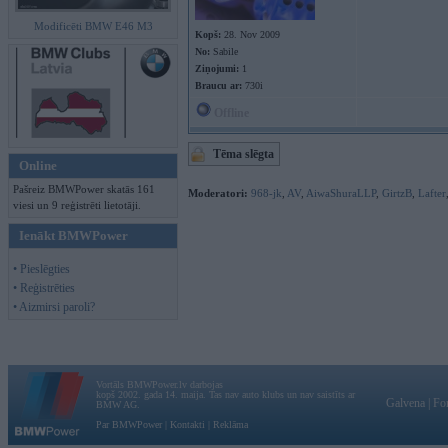
Modificēti BMW E46 M3
Kopš:
28. Nov 2009
No:
Sabile
Ziņojumi:
1
Braucu ar:
730i
Offline
Tēma slēgta
Online
Pašreiz BMWPower skatās 161
Moderatori:
968-jk
,
AV
,
AiwaShuraLLP
,
GirtzB
,
Lafter
viesi un 9 reģistrēti lietotāji.
Ienākt BMWPower
• Pieslēgties
• Reģistrēties
• Aizmirsi paroli?
Vortāls BMWPower.lv darbojas
kopš 2002. gada 14. maija. Tas nav auto klubs un nav saistīts ar
Galvena
|
Fo
BMW AG.
Par BMWPower
|
Kontakti
|
Reklāma