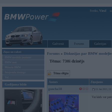
Sveiks,
Viesi!
Ie
Galvenā
Forums
Galerijas
Ziņas un raksti
Forums
»
Diskusijas par BMW modeļi
BMW modeļu jaunumi
Tēma: 730i dzinējs
BMW testi
Mēneša BMW
Sērijveida tūnings
Tēma slēgta
Vel...
Autors
Ziņojums
Gadījuma bilde
guncha58
13. Jan 2011, 13
Vai kāds var pate