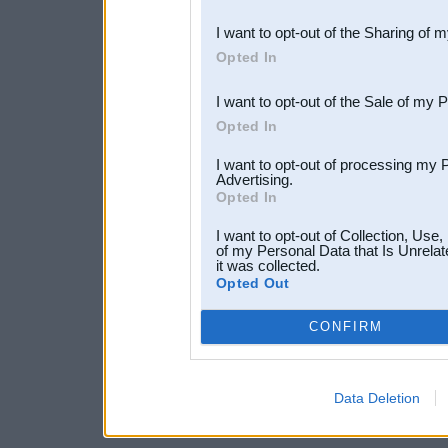
also be disclosed by us to 
I want to opt-out of the Sharing of 
Downstream Participants
th
Opted In
third parties.
I want to opt-out of the Sale of my 
Opted In
I want to opt-out of processing my 
Advertising.
Opted In
I want to opt-out of Collection, Use
of my Personal Data that Is Unrelat
it was collected.
Opted Out
CONFIRM
Data Deletion