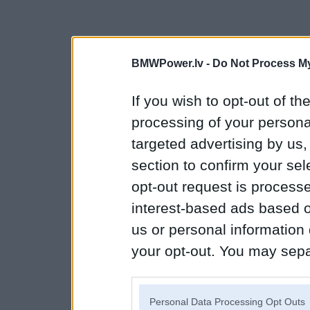
BMWPower.lv -
Do Not Process My
If you wish to opt-out of the
processing of your personal
targeted advertising by us
section to confirm your sel
opt-out request is proces
interest-based ads based o
us or personal information d
your opt-out. You may separ
disclosure of your personal
IAB’s list of downstream pa
Personal Data Processing Opt Outs