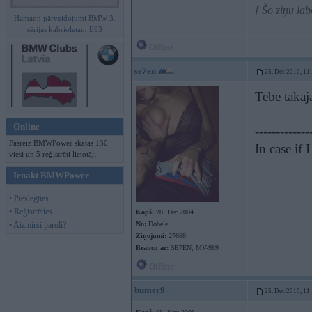
[ Šo ziņu la
Hamann pārveidojumi BMW 3.
sērijas kabrioletam E93
Offline
se7en
25. Dec 2010, 11
Tebe takaj
Online
-------------
Pašreiz BMWPower skatās 130
In case if
viesi un 5 reģistrēti lietotāji.
Ienākt BMWPower
• Pieslēgties
• Reģistrēties
Kopš:
28. Dec 2004
• Aizmirsi paroli?
No:
Dobele
Ziņojumi:
27668
Braucu ar:
SE7EN, MV-989
Offline
bumer9
25. Dec 2010, 11