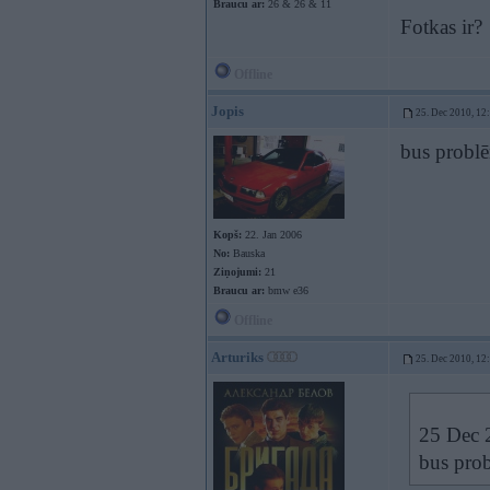
Braucu ar:
26 & 26 & 11
Fotkas ir?
Offline
Jopis
25. Dec 2010, 12
bus problē
Kopš:
22. Jan 2006
No:
Bauska
Ziņojumi:
21
Braucu ar:
bmw e36
Offline
Arturiks
25. Dec 2010, 12
25 Dec 2
bus prob