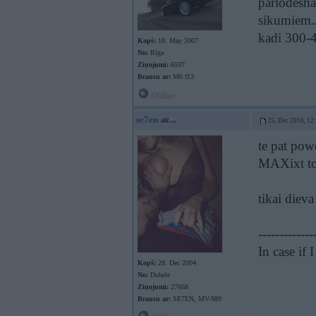
parlodesha
sikumiem.J
kadi 300-
Kopš:
18. May 2007
No:
Rīga
Ziņojumi:
6597
Braucu ar:
M6 f13
Offline
se7en
25. Dec 2010, 12
te pat powe
MAXixt t
tikai dieva
-------------
In case if
Kopš:
28. Dec 2004
No:
Dobele
Ziņojumi:
27668
Braucu ar:
SE7EN, MV-989