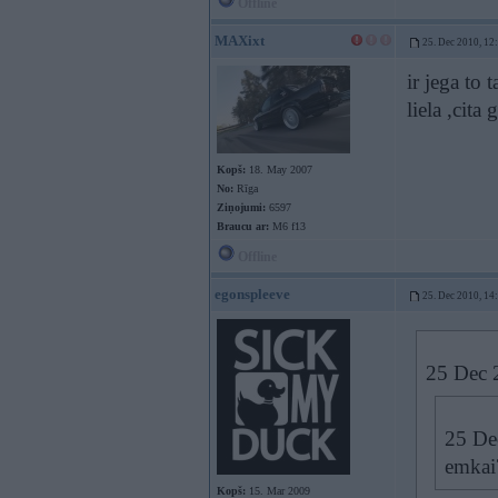
Offline
MAXixt
25. Dec 2010, 12
ir jega to 
liela ,cit
Kopš:
18. May 2007
No:
Rīga
Ziņojumi:
6597
Braucu ar:
M6 f13
Offline
egonspleeve
25. Dec 2010, 14
25 Dec 2
25 Dec
emkai
Kopš:
15. Mar 2009