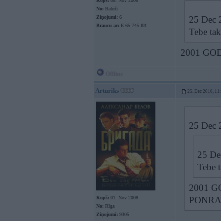
Kopš:
08. Nov 2008
No:
Baloži
Ziņojumi:
6
25 Dec 2
Braucu ar:
E 65 745 f01
Tebe ta
2001 GO
Offline
Arturiks
25. Dec 2010, 11
25 Dec 2
25 Dec
Tebe 
2001 G
Kopš:
01. Nov 2008
PONRAV
No:
Rīga
Ziņojumi:
9305