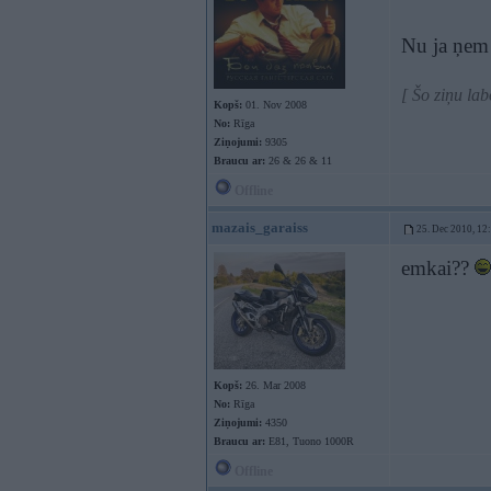
Nu ja ņem 
[ Šo ziņu la
Kopš:
01. Nov 2008
No:
Rīga
Ziņojumi:
9305
Braucu ar:
26 & 26 & 11
Offline
mazais_garaiss
25. Dec 2010, 12
emkai??
Kopš:
26. Mar 2008
No:
Rīga
Ziņojumi:
4350
Braucu ar:
E81, Tuono 1000R
Offline