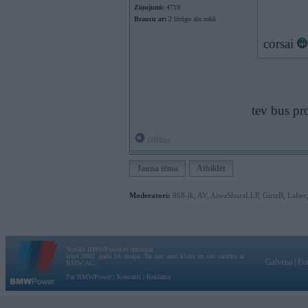
Ziņojumi:
4719
Braucu ar:
2 litrigo alu rokā
corsai
tev bus pr
Offline
Jauna tēma
Atbildēt
Moderatori:
968-jk
,
AV
,
AiwaShuraLLP
,
GirtzB
,
Lafter
Vortāls BMWPower.lv darbojas
kopš 2002. gada 14. maija. Tas nav auto klubs un nav saistīts ar
Galvena
|
Fo
BMW AG.
Par BMWPower
|
Kontakti
|
Reklāma