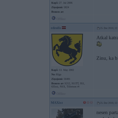
Kopš:
27. Jul 2006
Ziņojumi:
5824
Braucu ar:
Offline
edzulis
25. Dec 2010, 12
Atkal katr
Zinu, ka bi
Kopš:
13. May 2002
No:
Rīga
Ziņojumi:
56481
Braucu ar:
S212, 911TT, 951,
635csi, NSX, Tillotson t4
Offline
MAXixt
25. Dec 2010, 12
nesen parta