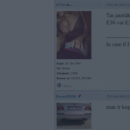
se7en
25. Dec 2010, 12
Tas jautrāk
E36 vai E
-------------
In case if
Kopš:
28. Dec 2004
No:
Dobele
Ziņojumi:
27668
Braucu ar:
SE7EN, MV-989
Offline
PowerBMW
25. Dec 2010, 12
man ir kop