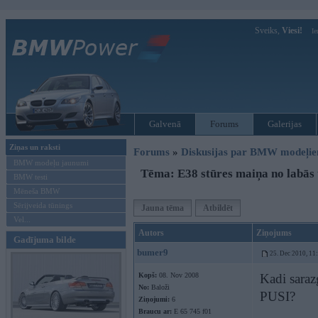
Sveiks,
Viesi!
Ie
Galvenā
Forums
Galerijas
Ziņas un raksti
Forums
»
Diskusijas par BMW modeļi
BMW modeļu jaunumi
Tēma: E38 stūres maiņa no labās 
BMW testi
Mēneša BMW
Sērijveida tūnings
Jauna tēma
Atbildēt
Vel...
Autors
Ziņojums
Gadījuma bilde
bumer9
25. Dec 2010, 11
Kopš:
08. Nov 2008
Kadi sara
No:
Baloži
PUSI?
Ziņojumi:
6
Braucu ar:
E 65 745 f01