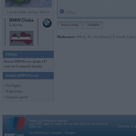
Latvijas lauku tūninga šedevri
Offline
Jauna tēma
Atbildēt
Moderatori:
968-jk
,
AV
,
AiwaShuraLLP
,
GirtzB
,
Lafter
Online
Pašreiz BMWPower skatās 147
viesi un 0 reģistrēti lietotāji.
Ienākt BMWPower
• Pieslēgties
• Reģistrēties
• Aizmirsi paroli?
Vortāls BMWPower.lv darbojas
kopš 2002. gada 14. maija. Tas nav auto klubs un nav saistīts ar
Galvena
|
Fo
BMW AG.
Par BMWPower
|
Kontakti
|
Reklāma