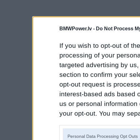
BMWPower.lv -
Do Not Process My
If you wish to opt-out of the
processing of your personal
targeted advertising by us
section to confirm your sel
opt-out request is proces
interest-based ads based o
us or personal information d
your opt-out. You may separ
disclosure of your personal
IAB’s list of downstream pa
Personal Data Processing Opt Outs