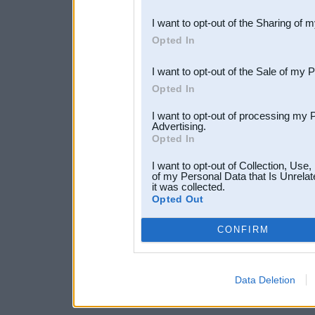
also be disclosed by us to 
I want to opt-out of the Sharing of 
Downstream Participants
th
Opted In
third parties.
I want to opt-out of the Sale of my 
Opted In
I want to opt-out of processing my 
Advertising.
Opted In
I want to opt-out of Collection, Use
of my Personal Data that Is Unrelat
it was collected.
Opted Out
CONFIRM
Data Deletion