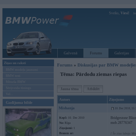
Sveiks,
Viesi!
Ie
Galvenā
Forums
Galerijas
Ziņas un raksti
Forums
»
Diskusijas par BMW modeļi
BMW modeļu jaunumi
Tēma: Pārdodu ziemas riepas
BMW testi
Mēneša BMW
Sērijveida tūnings
Jauna tēma
Atbildēt
Vel...
Autors
Ziņojums
Gadījuma bilde
Mishanja
10. Dec 2010, 15:
Bridgestone Bliz
Kopš:
10. Dec 2010
mob.28776347
No:
Rīga
Ziņojumi:
1
Braucu ar:
[ Šo ziņu laboja Mi