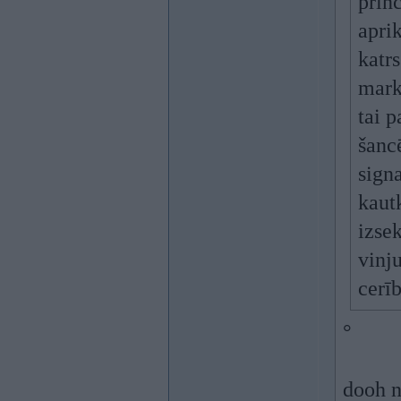
princ
aprik
katrs
mark
tai p
šanc
sign
kaut
izsek
vinju
cerī
°
dooh n