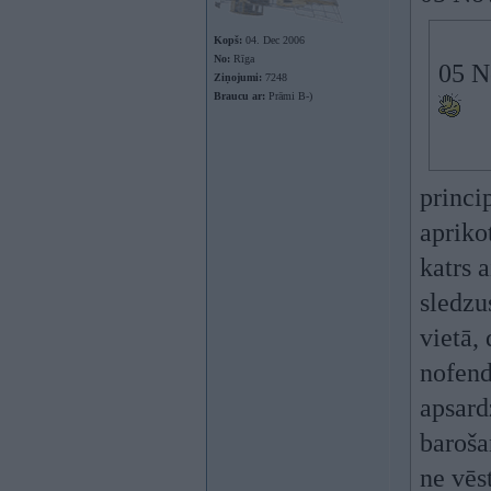
Kopš:
04. Dec 2006
No:
Rīga
05 N
Ziņojumi:
7248
Braucu ar:
Prāmi B-)
princip
apriko
katrs 
sledzu
vietā,
nofend
apsard
baroša
ne vēst