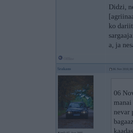
Didzi, n
[agriina
ko darii
sargaaja
a, ja ne
Offline
Srakans
06. Nov 2010, 00
06 Nov
manai 
nevar p
bagaaz
kaadas
Kopš:
07. Aug 2005