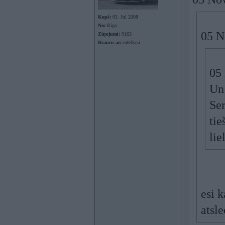
Kopš:
03. Jul 2008
No:
Rīga
05 N
Ziņojumi:
9163
Braucu ar:
m635csi
05 
Un 
Ser
tie
lie
esi 
atsle