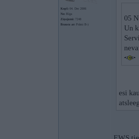
Kopš:
04. Dec 2006
No:
Rīga
05 N
Ziņojumi:
7248
Braucu ar:
Prāmi B-)
Un k
Servi
nevar
esi ka
atsleeg
EWS tiek