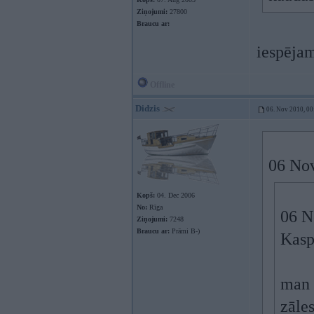
Ziņojumi:
27800
Braucu ar:
iespēja
Offline
Didzis
06. Nov 2010, 00
06 Nov
Kopš:
04. Dec 2006
No:
Rīga
06 N
Ziņojumi:
7248
Braucu ar:
Prāmi B-)
Kasp
man 
zāles