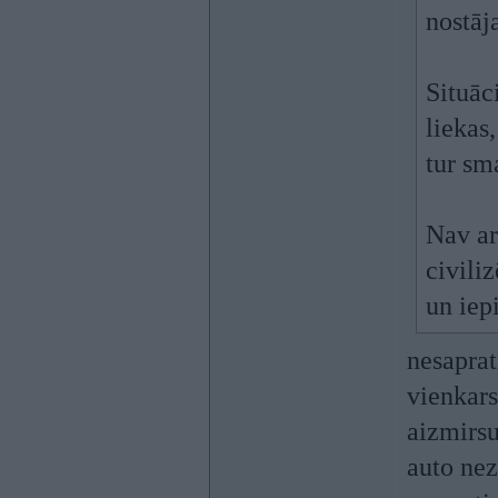
nostāj
Situāc
liekas
tur sm
Nav ar
civiliz
un iep
nesaprat
vienkars
aizmirsu
auto nez