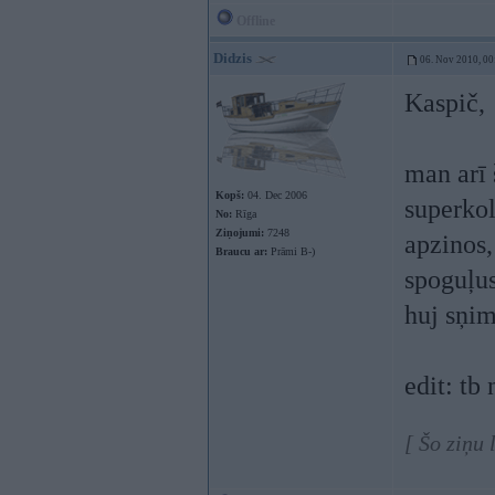
Offline
Didzis
06. Nov 2010, 00
Kaspič,
man arī 
Kopš:
04. Dec 2006
superkol
No:
Rīga
Ziņojumi:
7248
apzinos,
Braucu ar:
Prāmi B-)
spoguļus
huj sņim
edit: tb
[ Šo ziņu