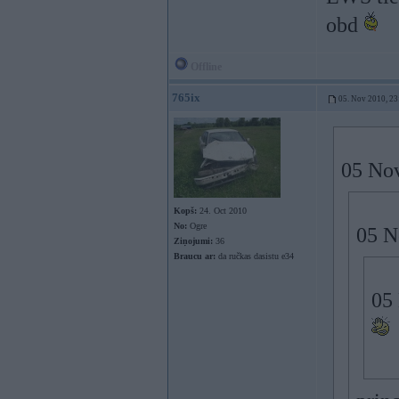
obd
Offline
765ix
05. Nov 2010, 23
05 Nov
Kopš:
24. Oct 2010
No:
Ogre
05 N
Ziņojumi:
36
Braucu ar:
da ručkas dasistu e34
05 