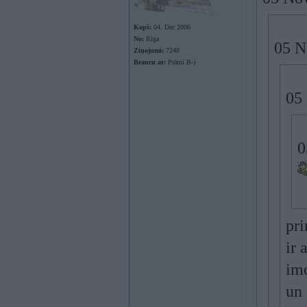
Kopš:
04. Dec 2006
No:
Rīga
05 N
Ziņojumi:
7248
Braucu ar:
Prāmi B-)
05 
0
pri
ir 
imo
un 