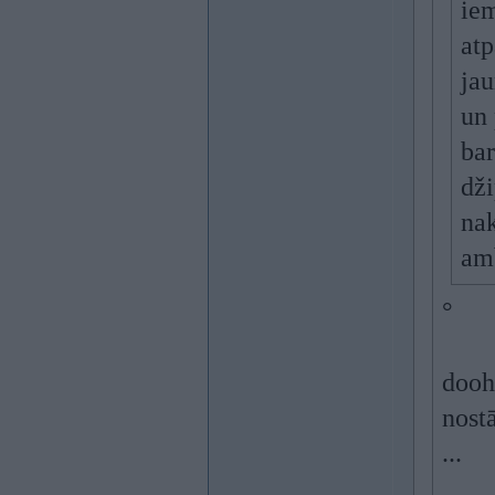
iem
atp
jau
un 
bar
dži
nak
amb
°
dooh
nost
...