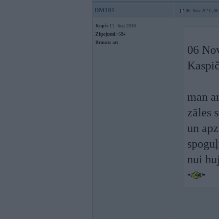
DM101
06. Nov 2010, 00
Kopš:
11. Sep 2010
Ziņojumi:
684
Braucu ar:
06 Nov
Kaspič
man ar
zāles 
un apz
spoguļ
nui hu