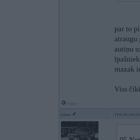
par to p
atraugu 
autiņu u
īpašnieka
mazak i
Viss čiki
Offline
crime
06. Nov 2010, 00
05 Nov