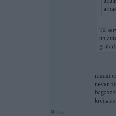
abaa
atpaz
Tā ser
un aut
grabaž
manai ex
nevar pi
bagaazhn
kreisaas
Offline