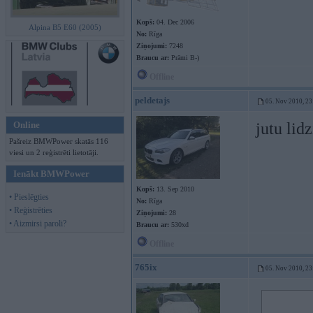
Kopš:
04. Dec 2006
Alpina B5 E60 (2005)
No:
Rīga
Ziņojumi:
7248
Braucu ar:
Prāmi B-)
Offline
peldetajs
05. Nov 2010, 23
Online
jutu lidz
Pašreiz BMWPower skatās 116
viesi un 2 reģistrēti lietotāji.
Ienākt BMWPower
Kopš:
13. Sep 2010
• Pieslēgties
No:
Rīga
• Reģistrēties
Ziņojumi:
28
• Aizmirsi paroli?
Braucu ar:
530xd
Offline
765ix
05. Nov 2010, 23