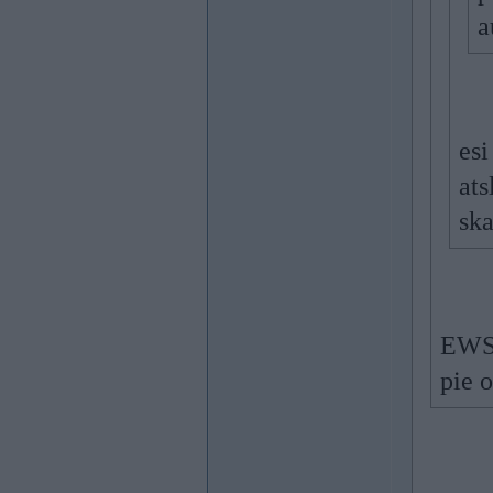
a
esi
ats
ska
EWS 
pie 