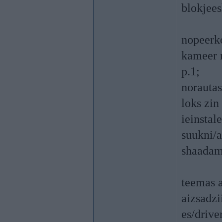
blokjees
nopeerko
kameer n
p.1;
norautas
loks zin
ieinstal
suukni/a
shaadam 
teemas 
aizsadzi
es/drive