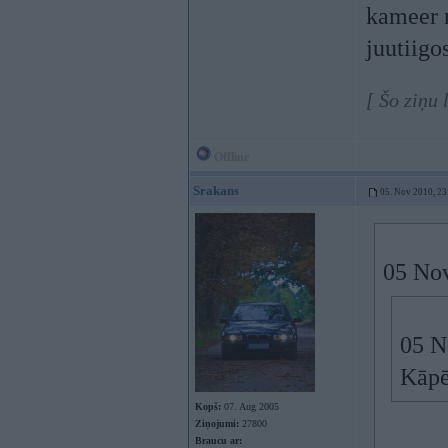
kameer n
juutiigo
[ Šo ziņu
Offline
Srakans
05. Nov 2010, 23
05 Nov
05 N
Kāpē
Kopš:
07. Aug 2005
Ziņojumi:
27800
Braucu ar: