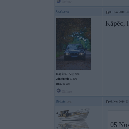
Offline
Srakans
05. Nov 2010, 23
Kāpēc, l
Kopš:
07. Aug 2005
Ziņojumi:
27800
Braucu ar:
Offline
Didzis
05. Nov 2010, 23
05 Nov