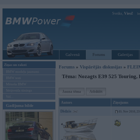
Sveiks,
Viesi!
Ie
Galvenā
Forums
Galerijas
Ziņas un raksti
Forums
»
Vispārējās diskusijas
»
FLEI
BMW modeļu jaunumi
Tēma: Nozagts E39 525 Touring, 
BMW testi
Mēneša BMW
Sērijveida tūnings
Jauna tēma
Atbildēt
Vel...
Autors
Ziņojums
Gadījuma bilde
Didzis
05. Nov 2010, 23