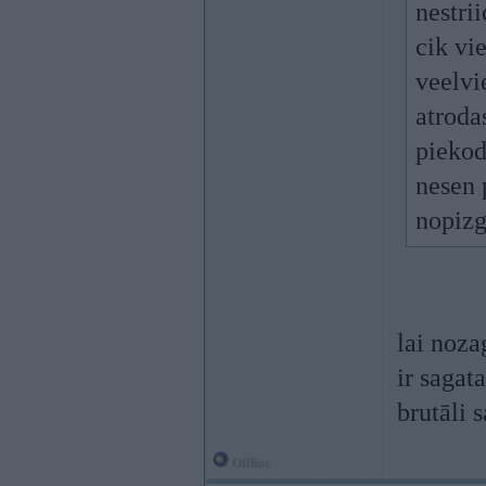
nestrii
cik vi
veelvi
atroda
piekod
nesen 
nopizg
lai noza
ir sagat
brutāli s
Offline