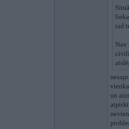
Situ
liek
tad 
Nav 
civil
atsl
nesapr
vienka
un aiz
atpirkt
nevien
proble