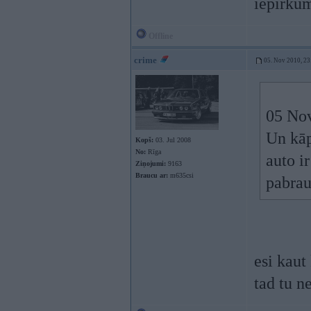
iepirkum
Offline
crime
05. Nov 2010, 23
05 Nov
Un kāp
Kopš:
03. Jul 2008
No:
Rīga
auto i
Ziņojumi:
9163
Braucu ar:
m635csi
pabrauk
esi kaut
tad tu n