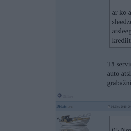
ar ko 
sleedz
atslee
kredii
Tā servi
auto ats
grabažni
Offline
Didzis
06. Nov 2010, 00
05 Nov