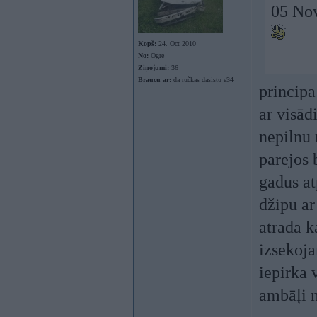
05 Nov
Kopš:
24. Oct 2010
No:
Ogre
Ziņojumi:
36
Braucu ar:
da ručkas dasistu e34
principa
ar visād
nepilnu 
parejos 
gadus at
džipu ar
atrada k
izsekoja
iepirka 
ambāļi n