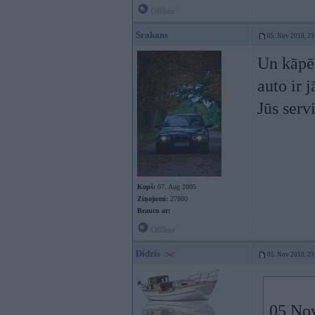
Offline
Srakans
05. Nov 2010, 23
Un kāpēc
auto ir 
Jūs servi
Kopš:
07. Aug 2005
Ziņojumi:
27800
Braucu ar:
Offline
Didzis
05. Nov 2010, 23
05 Nov