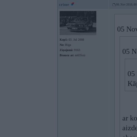
crime
06. Nov 2010, 00
05 Nov
Kopš:
03. Jul 2008
No:
Rīga
05 N
Ziņojumi:
9163
Braucu ar:
m635csi
05 
Kāp
ar ko
aizd