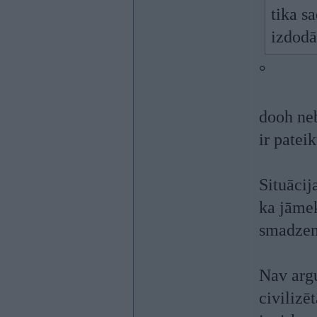
tika s
izdodā
°
dooh neb
ir patei
Situācij
ka jāmek
smadzen
Nav argu
civilizē