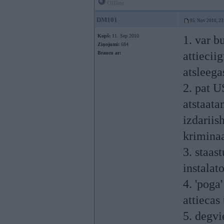
Offline
DM101
05. Nov 2010, 23
Kopš:
11. Sep 2010
1. var b
Ziņojumi:
684
attiecii
Braucu ar:
atsleega
2. pat U
atstaat
izdariis
kriminaa
3. staas
instalato
4. 'poga
attiecas
5. degv