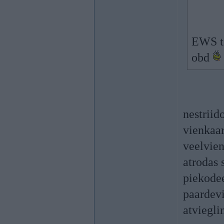
EWS ti
obd
nestriido
vienkaar
veelvien
atrodas 
piekodee
paardevi
atviegli