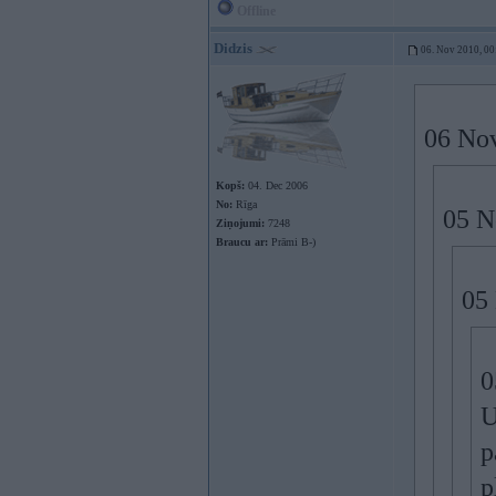
Offline
Didzis
06. Nov 2010, 00
06 Nov
Kopš:
04. Dec 2006
No:
Rīga
05 N
Ziņojumi:
7248
Braucu ar:
Prāmi B-)
05 
0
U
p
p