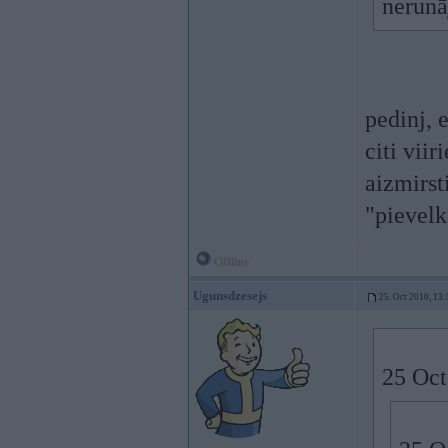
nerunā
pedinj, 
citi vii
aizmirst
"pievel
Offline
Ugunsdzesejs
25. Oct 2010, 13:
25 Oct