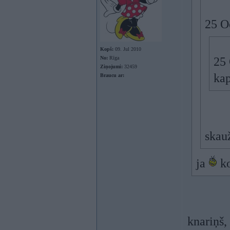
25 Oc
Kopš:
09. Jul 2010
No:
Rīga
25 
Ziņojumi:
32459
kap
Braucu ar:
skau
ja
ko
knariņš,