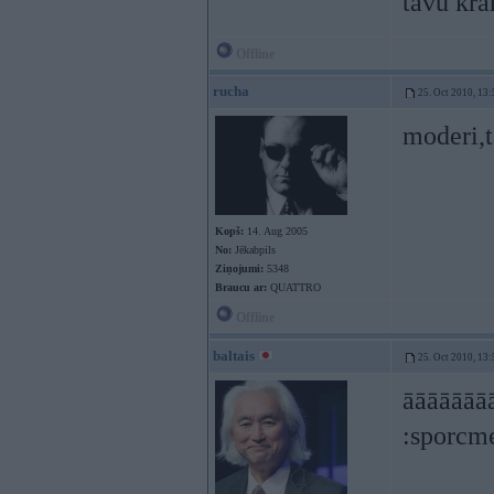
tavu kr
Offline
rucha
25. Oct 2010, 13:
moderi,t
Kopš:
14. Aug 2005
No:
Jēkabpils
Ziņojumi:
5348
Braucu ar:
QUATTRO
Offline
baltais
25. Oct 2010, 13:
āāāāāāā
:sporcm