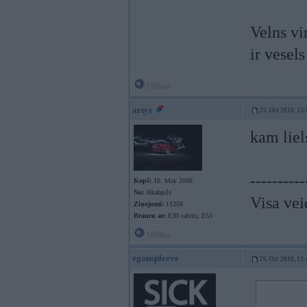
Velns vi
ir vesel
Offline
artys
25. Oct 2010, 13:
kam liel
----------
Kopš:
10. May 2008
No:
Jēkabpils
Visa vei
Ziņojumi:
11258
Braucu ar:
E30 cabrio, E53
Offline
egonspleeve
25. Oct 2010, 13: