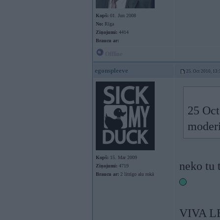
Kopš:
01. Jun 2008
No:
Rīga
Ziņojumi:
4414
Braucu ar:
Offline
egonspleeve
25. Oct 2010, 13:
25 Oct
moderi
Kopš:
15. Mar 2009
neko tu 
Ziņojumi:
4719
Braucu ar:
2 litrigo alu rokā
VIVA LE