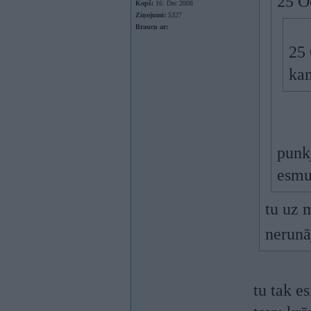
25 O
Kopš:
16. Dec 2008
Ziņojumi:
5327
Braucu ar:
25 
kam
punkj
esmu
tu uz 
nerunā
tu tak e