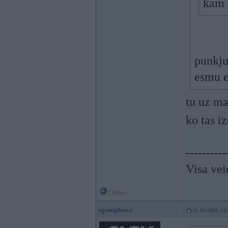
kam 
punkju
esmu 
tu uz ma
ko tas i
----------
Visa vei
Offline
egonspleeve
25. Oct 2010, 13: