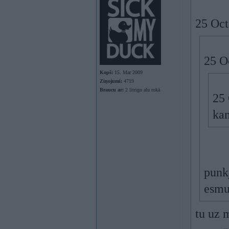
25 Oct
25 O
Kopš:
15. Mar 2009
Ziņojumi:
4719
Braucu ar:
2 litrigo alu rokā
25 
kam
punkj
esmu
tu uz 