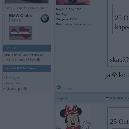
BMW 7. sērija F01 (preses bildes)
Kopš:
10. May 2007
No:
Rīga
25 O
Ziņojumi:
15296
Braucu ar:
ar itaļu mini ferari
kape
Online
Pašreiz BMWPower skatās 129
skauž
viesi un 2 reģistrēti lietotāji.
Ienākt BMWPower
ja
ko t
• Pieslēgties
• Reģistrēties
Offline
• Aizmirsi paroli?
chepsis
25. Oct 2010, 11:
25 Oct