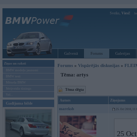
Sveiks,
Viesi!
Ie
Galvenā
Forums
Galerijas
Ziņas un raksti
Forums
»
Vispārējās diskusijas
»
FLEI
BMW modeļu jaunumi
Tēma: artys
BMW testi
Mēneša BMW
Sērijveida tūnings
Tēma slēgta
Vel...
Autors
Ziņojums
Gadījuma bilde
mareksb
25. Oct 2010, 11:
25 Oct