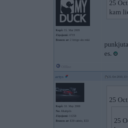
25 Oct
kam li
Kopš:
15. Mar 2009
Ziņojumi:
4719
Braucu ar:
2 litrigo alu rokā
punkjuta
es.
Offline
artys
25. Oct 2010, 13:
25 Oct
Kopš:
10. May 2008
No:
Jēkabpils
Ziņojumi:
11258
25 Oc
Braucu ar:
E30 cabrio, E53