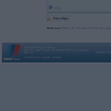
Offline
Tēma slēgta
Moderatori:
968-jk
,
AV
,
AiwaShuraLLP
,
GirtzB
,
Lafter
Vortāls BMWPower.lv darbojas
kopš 2002. gada 14. maija. Tas nav auto klubs un nav saistīts ar
Galvena
|
Fo
BMW AG.
Par BMWPower
|
Kontakti
|
Reklāma