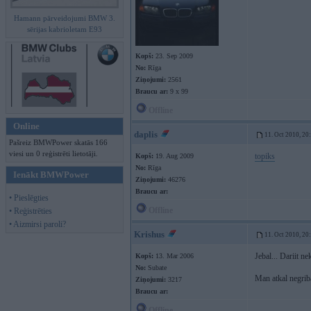
Hamann pārveidojumi BMW 3.
sērijas kabrioletam E93
Kopš:
23. Sep 2009
No:
Rīga
Ziņojumi:
2561
Braucu ar:
9 x 99
Offline
Online
daplis
11. Oct 2010, 20
Pašreiz BMWPower skatās 166
viesi un 0 reģistrēti lietotāji.
topiks
Kopš:
19. Aug 2009
No:
Rīga
Ienākt BMWPower
Ziņojumi:
46276
Braucu ar:
• Pieslēgties
Offline
• Reģistrēties
• Aizmirsi paroli?
Krishus
11. Oct 2010, 20
Jebal... Dariit n
Kopš:
13. Mar 2006
No:
Subate
Man atkal negriba
Ziņojumi:
3217
Braucu ar:
Offline