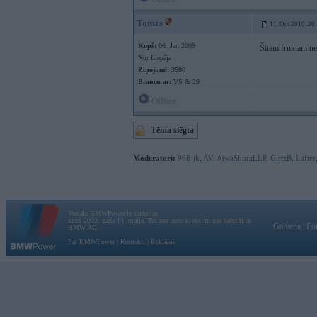
Tomzs
11. Oct 2010, 20
Kopš:
06. Jan 2009
Šitam fruktam n
No:
Liepāja
Ziņojumi:
3580
Braucu ar:
VS & 29
Offline
Tēma slēgta
Moderatori:
968-jk
,
AV
,
AiwaShuraLLP
,
GirtzB
,
Lafter
Vortāls BMWPower.lv darbojas
kopš 2002. gada 14. maija. Tas nav auto klubs un nav saistīts ar
Galvena
|
Fo
BMW AG.
Par BMWPower
|
Kontakti
|
Reklāma