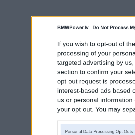
BMWPower.lv -
Do Not Process My
If you wish to opt-out of the
processing of your personal
targeted advertising by us
section to confirm your sel
opt-out request is proces
interest-based ads based o
us or personal information d
your opt-out. You may separ
disclosure of your personal
IAB’s list of downstream pa
Personal Data Processing Opt Outs