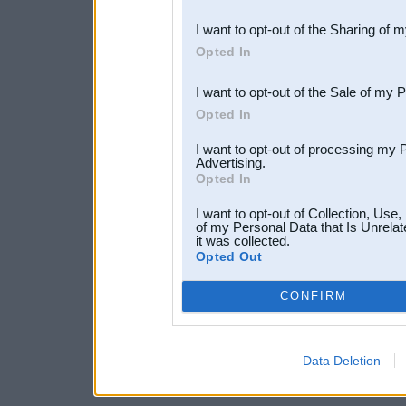
also be disclosed by us to 
I want to opt-out of the Sharing of 
Downstream Participants
th
Opted In
third parties.
I want to opt-out of the Sale of my 
Opted In
I want to opt-out of processing my 
Advertising.
Opted In
I want to opt-out of Collection, Use
of my Personal Data that Is Unrelat
it was collected.
Opted Out
CONFIRM
Data Deletion