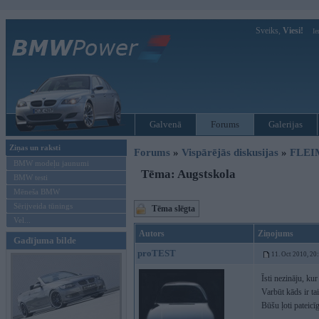
Sveiks,
Viesi!
Ie
Galvenā
Forums
Galerijas
Ziņas un raksti
Forums
»
Vispārējās diskusijas
»
FLEI
BMW modeļu jaunumi
Tēma: Augstskola
BMW testi
Mēneša BMW
Sērijveida tūnings
Tēma slēgta
Vel...
Autors
Ziņojums
Gadījuma bilde
proTEST
11. Oct 2010, 20
Īsti nezināju, kur
Varbūt kāds ir t
Būšu ļoti pateicī