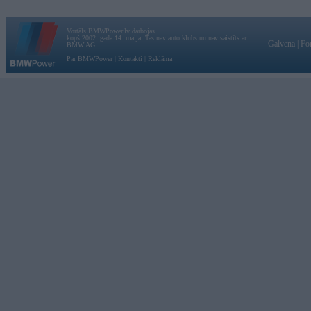
Vortāls BMWPower.lv darbojas
kopš 2002. gada 14. maija. Tas nav auto klubs un nav saistīts ar
Galvena
|
Fo
BMW AG.
Par BMWPower
|
Kontakti
|
Reklāma