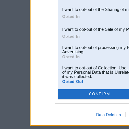
also be disclosed by us to 
I want to opt-out of the Sharing of 
Downstream Participants
th
Opted In
third parties.
I want to opt-out of the Sale of my 
Opted In
I want to opt-out of processing my 
Advertising.
Opted In
I want to opt-out of Collection, Use
of my Personal Data that Is Unrelat
it was collected.
Opted Out
CONFIRM
Data Deletion