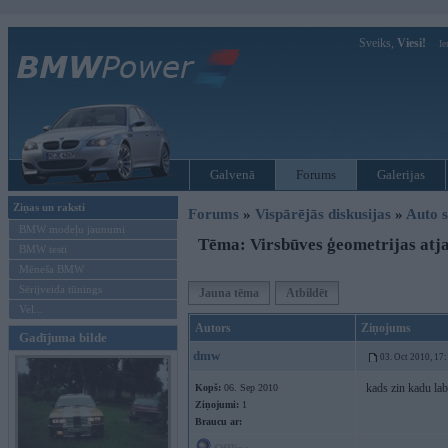
Sveiks,
Viesi!
Ie
Galvenā
Forums
Galerijas
Ziņas un raksti
Forums
»
Vispārējās diskusijas
»
Auto s
BMW modeļu jaunumi
Tēma: Virsbūves ģeometrijas atj
BMW testi
Mēneša BMW
Sērijveida tūnings
Jauna tēma
Atbildēt
Vel...
Autors
Ziņojums
Gadījuma bilde
dmw
03. Oct 2010, 17
kads zin kadu lab
Kopš:
06. Sep 2010
Ziņojumi:
1
Braucu ar: