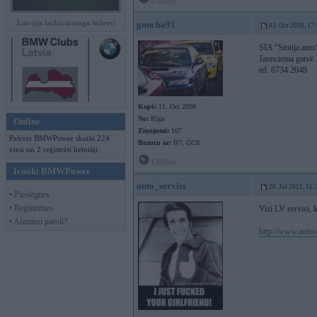
Offline
Latvijas lauku tūninga šedevri
guncha91
03. Oct 2010, 17
SIA “Sintija auto
Jaunciema gatvē
tel. 6734 2048
Kopš:
11. Oct 2008
No:
Rīga
Online
Ziņojumi:
107
Pašreiz BMWPower skatās 224
Braucu ar:
B7, GC8
viesi un 2 reģistrēti lietotāji.
Offline
Ienākt BMWPower
auto_serviss
26. Jul 2011, 15:
• Pieslēgties
• Reģistrēties
Visi LV servisi, 
• Aizmirsi paroli?
http://www.autose