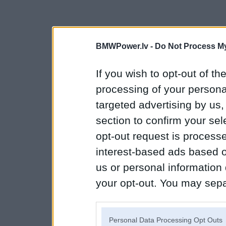
BMWPower.lv -
Do Not Process My
If you wish to opt-out of the
processing of your personal
targeted advertising by us
section to confirm your sel
opt-out request is proces
interest-based ads based o
us or personal information d
your opt-out. You may separ
disclosure of your personal
IAB’s list of downstream pa
Personal Data Processing Opt Outs