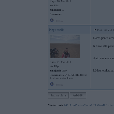
Kopš:
16. Mar 2011
No:
Rīga
Ziņojumi:
18
Braucu ar:
Offline
Negantelis
04. Jul 2025, 08:
Nācās pacelt vec
Ir bmw g01 pacie
Auto nav mans un 
Kopš:
01. Mar 2011
No:
Rīga
Lūdzu iesakat kur 
Ziņojumi:
1509
Braucu ar:
M54 KOMPRESOR un
daudziem motocikliem.
Offline
Jauna tēma
Atbildēt
Moderatori:
968-jk
,
AV
,
AiwaShuraLLP
,
GirtzB
,
Lafter