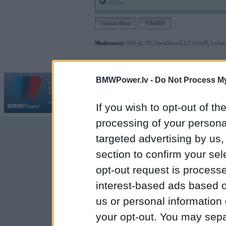
Offline
Jauna tēma
Atbildēt
Moderatori:
968-jk
,
AV
,
AiwaShuraLLP
,
GirtzB
,
Lafter
BMWPower.lv -
Do Not Process My
Vortāls BMWPower.lv darbojas
kopš 2002. gada 14. maija. Tas nav auto klubs un nav saistīts ar
Galvena
|
Fo
BMW AG.
Par BMWPower
|
Kontakti
|
Reklāma
If you wish to opt-out of the
processing of your personal
targeted advertising by us
section to confirm your sel
opt-out request is proces
interest-based ads based o
us or personal information d
your opt-out. You may separ