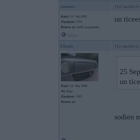
otomars
25. Sep 2010, 21
Kopš:
16. Sep 2005
un ticee
Ziņojumi:
3704
Braucu ar:
mn83 pa garaazhu
Offline
Elksnis
25. Sep 2010, 21
25 Sep
un tic
Kopš:
18. Mar 2008
No:
Rīga
Ziņojumi:
1583
Braucu ar:
sodien m