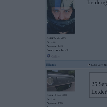
lietderī
Kopš:
05. Jul 2006
No:
Rīga
Ziņojumi:
1276
Braucu ar:
Volvo s90
Offline
Elksnis
25. Sep 2010, 21
25 Sep
lietde
Kopš:
18. Mar 2008
No:
Rīga
Ziņojumi:
1583