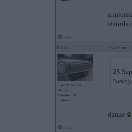
Braucu ar:
ahujenna
statoils,
Offline
Elksnis
25. Sep 2010, 21
25 Sep
Nevaja
Kopš:
18. Mar 2008
No:
Rīga
Ziņojumi:
1583
Braucu ar:
danke
Offline