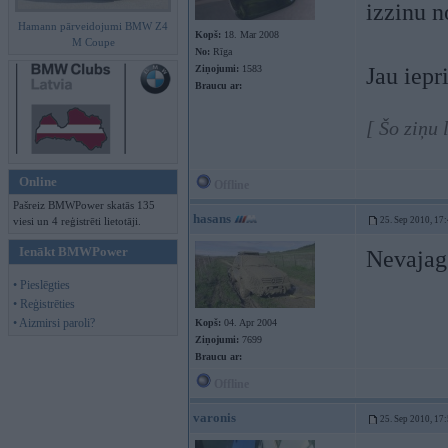
izzinu n
Hamann pārveidojumi BMW Z4
Kopš:
18. Mar 2008
M Coupe
No:
Rīga
Ziņojumi:
1583
Jau iepr
Braucu ar:
[ Šo ziņu 
Online
Offline
Pašreiz BMWPower skatās 135
hasans
viesi un 4 reģistrēti lietotāji.
25. Sep 2010, 17
Ienākt BMWPower
Nevajag 
• Pieslēgties
• Reģistrēties
• Aizmirsi paroli?
Kopš:
04. Apr 2004
Ziņojumi:
7699
Braucu ar:
Offline
varonis
25. Sep 2010, 17