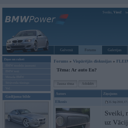
Sveiks,
Viesi!
Ie
Galvenā
Forums
Galerijas
Ziņas un raksti
Forums
»
Vispārējās diskusijas
»
FLEI
BMW modeļu jaunumi
Tēma: Ar auto Eu?
BMW testi
Mēneša BMW
Sērijveida tūnings
Jauna tēma
Atbildēt
Vel...
Autors
Ziņojums
Gadījuma bilde
Elksnis
25. Sep 2010, 17
Sveiki, 
uz Vācij