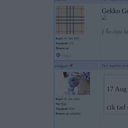
Gekko Gr
[ Šo ziņu l
Kopš:
10. Dec 2007
Ziņojumi:
171
Braucu ar:
Offline
rosigais
17. Aug 2010, 20:3
17 Aug 
Kopš:
05. Sep 2004
No:
Rīga
cik tad
Ziņojumi:
4512
Braucu ar:
nekārtību