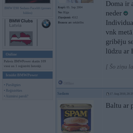
Doma ir a
Kopš:
05. Sep 2004
BMW E90 Sedans Facelift (preses
neder
No:
Rīga
bildes)
Ziņojumi:
4512
Individua
Braucu ar:
nekārtību
vnk metāl
gribēju s
lūdzu ar
Online
Pašreiz BMWPower skatās 109
[ Šo ziņu l
viesi un 1 reģistrēti lietotāji.
Ienākt BMWPower
Offline
• Pieslēgties
• Reģistrēties
Sadam
17. Aug 2010, 20:2
• Aizmirsi paroli?
Baltu ar