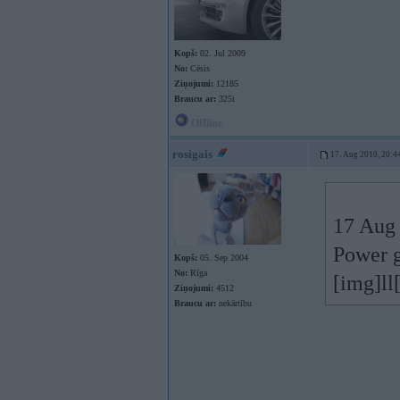
Kopš:
02. Jul 2009
No:
Cēsis
Ziņojumi:
12185
Braucu ar:
325i
Offline
rosigais
17. Aug 2010, 20:4
17 Aug 
Power g
Kopš:
05. Sep 2004
No:
Rīga
[img]ll
Ziņojumi:
4512
Braucu ar:
nekārtību