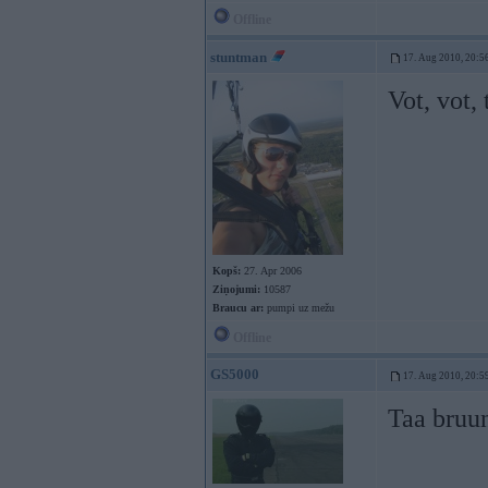
Offline
stuntman
17. Aug 2010, 20:5
Vot, vot,
Kopš:
27. Apr 2006
Ziņojumi:
10587
Braucu ar:
pumpi uz mežu
Offline
GS5000
17. Aug 2010, 20:5
Taa bruu