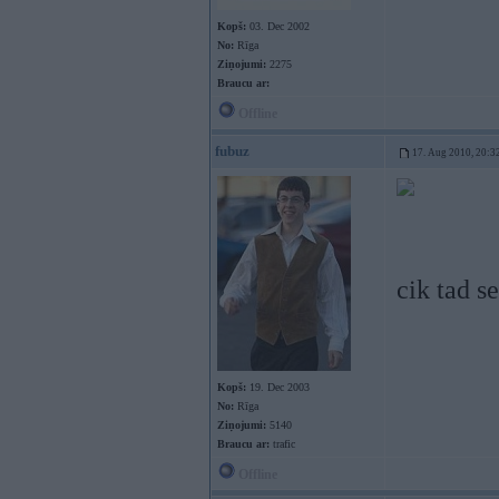
Kopš:
03. Dec 2002
No:
Rīga
Ziņojumi:
2275
Braucu ar:
Offline
fubuz
17. Aug 2010, 20:3
cik tad s
Kopš:
19. Dec 2003
No:
Rīga
Ziņojumi:
5140
Braucu ar:
trafic
Offline