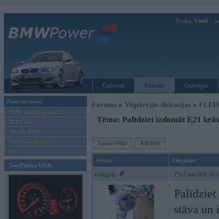
Sveiks,
Viesi!
Ie
Galvenā
Forums
Galerijas
Ziņas un raksti
Forums
»
Vispārējās diskusijas
»
FLEI
BMW modeļu jaunumi
Tēma: Palīdziet izdomāt E21 krā
BMW testi
Mēneša BMW
Sērijveida tūnings
Jauna tēma
Atbildēt
Vel...
Autors
Ziņojums
Gadījuma bilde
rosigais
17. Aug 2010, 20:2
Palīdziet
stāva un 