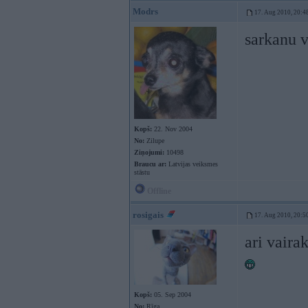
Modrs
17. Aug 2010, 20:4
sarkanu v
Kopš:
22. Nov 2004
No:
Zilupe
Ziņojumi:
10498
Braucu ar:
Latvijas veiksmes
stāstu
Offline
rosigais
17. Aug 2010, 20:5
ari vaira
Kopš:
05. Sep 2004
No:
Rīga