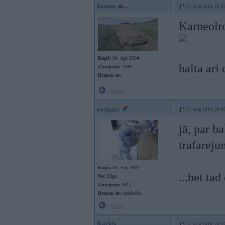
hasans
17. Aug 2010, 20:3
Karneolr
Kopš:
04. Apr 2004
balta ari 
Ziņojumi:
7699
Braucu ar:
Offline
rosigais
17. Aug 2010, 20:3
jā, par b
trafareju
Kopš:
05. Sep 2004
...bet tad
No:
Rīga
Ziņojumi:
4512
Braucu ar:
nekārtību
Offline
Karkls
17. Aug 2010, 20:3