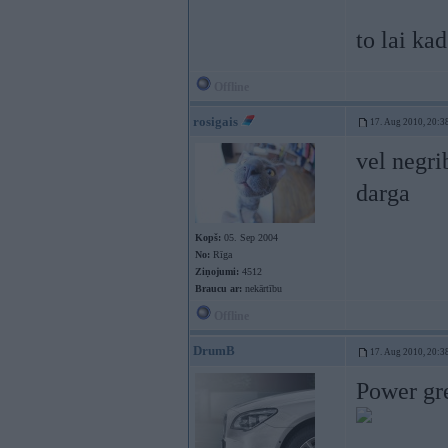
to lai ka
Offline
rosigais
17. Aug 2010, 20:3
vel negri
darga
Kopš:
05. Sep 2004
No:
Rīga
Ziņojumi:
4512
Braucu ar:
nekārtību
Offline
DrumB
17. Aug 2010, 20:3
Power gre