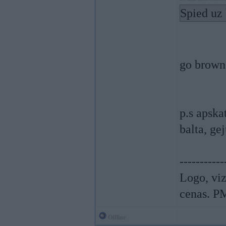
Spied uz 
go brown
p.s apska
balta, gej
-----------
Logo, viz
cenas. P
Offline