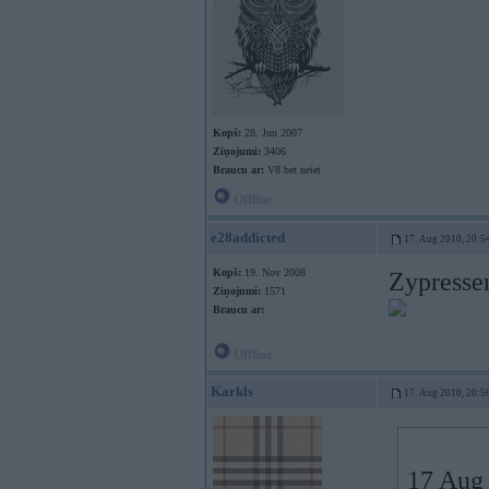
Kopš:
28. Jun 2007
Ziņojumi:
3406
Braucu ar:
V8 bet neiet
Offline
e28addicted
17. Aug 2010, 20:5
Kopš:
19. Nov 2008
Zypresse
Ziņojumi:
1571
Braucu ar:
Offline
Karkls
17. Aug 2010, 20:5
17 Aug 