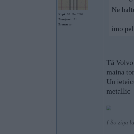
Ne balt
Kopš:
10. Dec 2007
Ziņojumi:
171
Braucu ar:
imo pel
Tā Volvo 
maina to
Un ieteic
metallic
[ Šo ziņu l