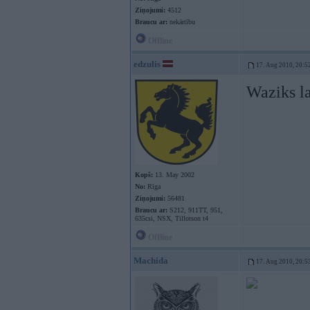
Ziņojumi:
4512
Braucu ar:
nekārtību
Offline
edzulis
17. Aug 2010, 20:5
Waziks la
Kopš:
13. May 2002
No:
Rīga
Ziņojumi:
56481
Braucu ar:
S212, 911TT, 951,
635csi, NSX, Tillotson t4
Offline
Machida
17. Aug 2010, 20:5