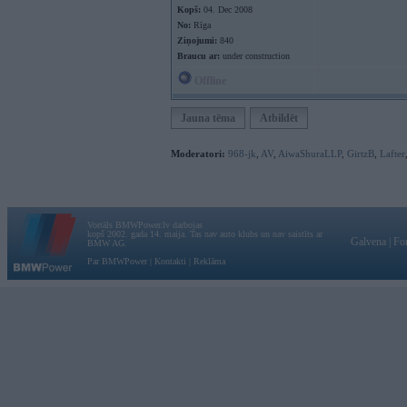
Kopš:
04. Dec 2008
No:
Rīga
Ziņojumi:
840
Braucu ar:
under construction
Offline
Jauna tēma
Atbildēt
Moderatori:
968-jk
,
AV
,
AiwaShuraLLP
,
GirtzB
,
Lafter
Vortāls BMWPower.lv darbojas
kopš 2002. gada 14. maija. Tas nav auto klubs un nav saistīts ar
Galvena
|
Fo
BMW AG.
Par BMWPower
|
Kontakti
|
Reklāma