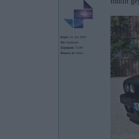
tuuliit ge
Kopš:
24. Jun 2004
No:
Saulkrasti
Ziņojumi:
71589
Braucu ar:
metro