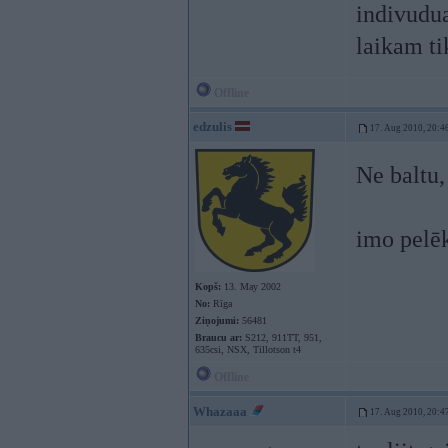
indivudua
laikam ti
Offline
edzulis
17. Aug 2010, 20:4
Ne baltu,
imo pelēk
Kopš:
13. May 2002
No:
Rīga
Ziņojumi:
56481
Braucu ar:
S212, 911TT, 951,
635csi, NSX, Tillotson t4
Offline
Whazaaa
17. Aug 2010, 20:4