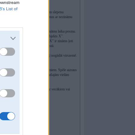
 downstream
B’s List of
ībnieki jeb aģenti pirms spēles saņem slepenu
inātniskus pētījumus un izmēģinājumus ar nezināmu
atrašanās bunkurā ir iespējama tikai zināmu laika posmu.
s ātrāk jānogādā virszemē. Tas ir "Objekts X".
" drošībā virszemē. Par "Objektu X" ir zināms ļoti
a X" slēptuve," teikts spēles aprakstā.
okalizēt "Objektu X" un to saudzīgi nogādāt virszemē.
 un atpūtas, kā arī tūrisma piedāvājumiem. Spēle aizraus
ējais slepenajā bunkurā, kurā, izplūdušajām vielām
 nav iespējama.
ecumam spēlē var piedalīties kopā ar vecākiem vai