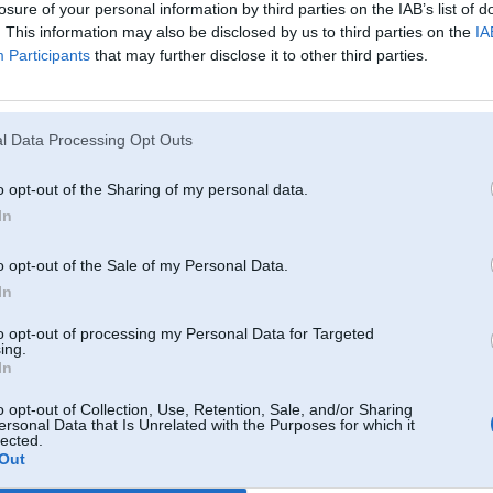
losure of your personal information by third parties on the IAB’s list of
"Objekts X".
. This information may also be disclosed by us to third parties on the
IA
Jauno spēli organizē Līgatnes novada Kultūras un tūrisma centrs. Spēles dal
Participants
that may further disclose it to other third parties.
informāciju, ka PSRS armijas slepenā "Astotā Pārvalde" veikusi slepenus z
vielu.
u
"Ir notikusi avārija, kuras iemesli ir nezināmi. Ir izplūdusi indīga viela un 
Bunkurs ir gandrīz pamests, taču pazemē ir palicis kaut kas, kas pēc iespēja
l Data Processing Opt Outs
Izsauktajām aģentu specvienībām ir uzdevums - atrast un nogādāt "Objektu X
maz. Aģentiem, vadoties pēc slepenas izlūkinformācijas, ir jākonstatē "Objekt
o opt-out of the Sharing of my personal data.
Izmantojot īpaši slepenus instrumentus un aparatūru, aģentiem ir uzdevums l
In
Ja aģenti nespēj paveikt uzdevumu noteiktā laikā, bunkurs tiek evakuēts.
Spēle ir aizraujoša un nedaudz ekstrēma alternatīva jau ierastajiem izklaides
o opt-out of the Sale of my Personal Data.
dalībniekus ar sižetu un neļaus ne mirkli atslābt, jo kurš gan grib palikt pēd
In
reaģējot, atskan trauksme un sākas evakuācija, jo uzturēšanās bunkurā ilgāk
Spēlē var piedalīties dalībnieki no 12 gadu vecuma. Personas līdz 12 gadu v
to opt-out of processing my Personal Data for Targeted
aizbildņiem.
ing.
In
Spēles norises vieta
o opt-out of Collection, Use, Retention, Sale, and/or Sharing
Atrašanās vieta - Līgatnes novads, Skaļupes
ersonal Data that Is Unrelated with the Purposes for which it
Līgatnes padomju slepenais bunkurs, SIA "Rehabilitācijas centrs "Līgatne""
lected.
Spēles organizatori
Out
Līgatnes novada Kultūras un tūrisma centrs,
Spriņģu iela 4, Līgatne, Līgatnes novads, LV-4110