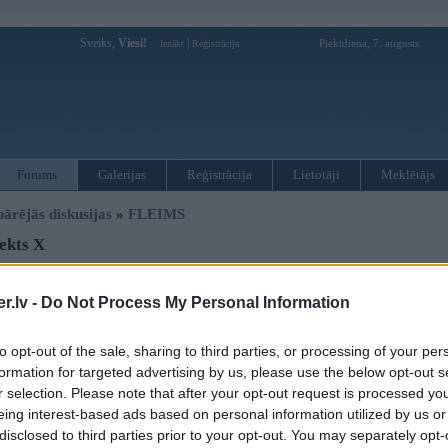
Sveiks,
Viesi!
|
Piektdiena, 7. augusts
Ienākt
Reģistrācija
Forums
Galerijas
Reģistrācija
Lietotāji
Meklētājs
pārējās diskusijas
»
FLEIMS
ekts X
Atbildēt
.lv -
Do Not Process My Personal Information
Ziņojums
to opt-out of the sale, sharing to third parties, or processing of your per
14. Mar 2010, 15:45
formation for targeted advertising by us, please use the below opt-out s
r selection. Please note that after your opt-out request is processed y
eing interest-based ads based on personal information utilized by us or
disclosed to third parties prior to your opt-out. You may separately opt-
28.februārī, padomju slepenajā bunkurā zem rehabilitācijas centra "Līgatne" ti