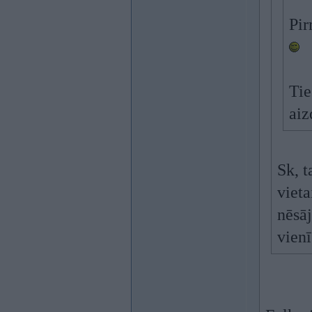
Pir
Tie
aiz
Sk, t
vieta
nēsāj
vienī