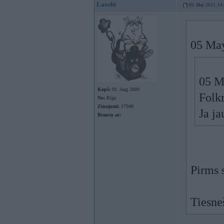
Laoshi
05. May 2011, 14
05 May
05 M
Kopš:
01. Aug 2009
Folkr
No:
Rīga
Ziņojumi:
17948
Ja ja
Braucu ar:
Pirms s
Tiesneš