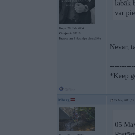
labāk 
var pi
Kopš:
20. Feb 2004
Ziņojumi:
28219
Braucu ar:
Slēgta tipa visurgājēju
Nevar, t
----------
*Keep go
Offline
Mberg
05. May 2011, 15
05 May
Pastās