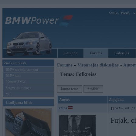
Sveiks,
Viesi!
Ie
Galvenā
Forums
Galerijas
Ziņas un raksti
Forums
»
Vispārējās diskusijas
»
Autom
BMW modeļu jaunumi
Tēma: Folkreiss
BMW testi
Mēneša BMW
Sērijveida tūnings
Jauna tēma
Atbildēt
Vel...
Autors
Ziņojums
Gadījuma bilde
zzips
04. May 2011, 19
Fujak, c