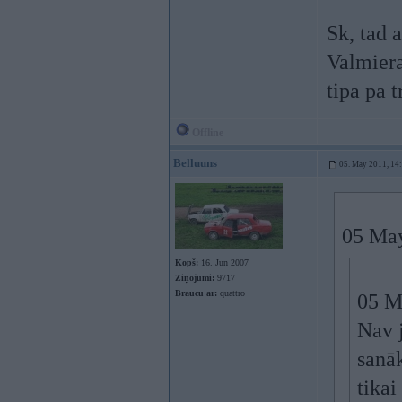
Sk, tad 
Valmiera
tipa pa t
Offline
Belluuns
05. May 2011, 14
05 May
Kopš:
16. Jun 2007
Ziņojumi:
9717
Braucu ar:
quattro
05 M
Nav j
sanā
tikai