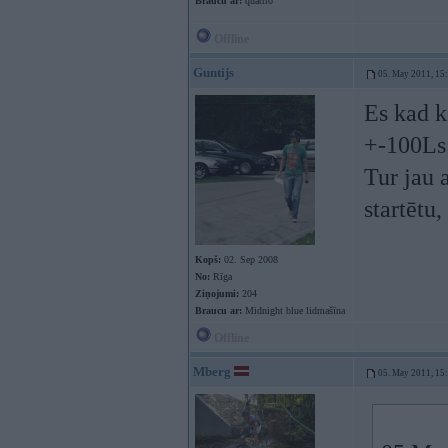
Braucu ar:
quattro
Offline
Guntijs
05. May 2011, 15
Es kad k
+-100Ls (
Tur jau 
startētu
Kopš:
02. Sep 2008
No:
Rīga
Ziņojumi:
204
Braucu ar:
Midnight blue lidmašīna
Offline
Mberg
05. May 2011, 15