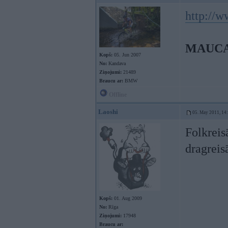
http://
MAUC
Kopš:
05. Jun 2007
No:
Kandava
Ziņojumi:
21489
Braucu ar:
BMW
Offline
Laoshi
05. May 2011, 14
Folkreis
dragreis
Kopš:
01. Aug 2009
No:
Rīga
Ziņojumi:
17948
Braucu ar: