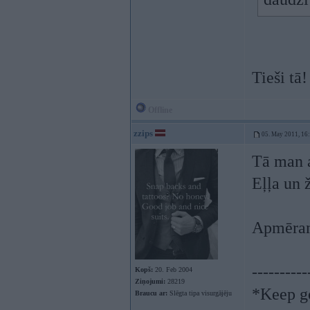
Tieši tā
Offline
zzips
05. May 2011, 16
Tā man a
Eļļa un 
Apmēram
----------
Kopš:
20. Feb 2004
Ziņojumi:
28219
*Keep go
Braucu ar:
Slēgta tipa visurgājēju