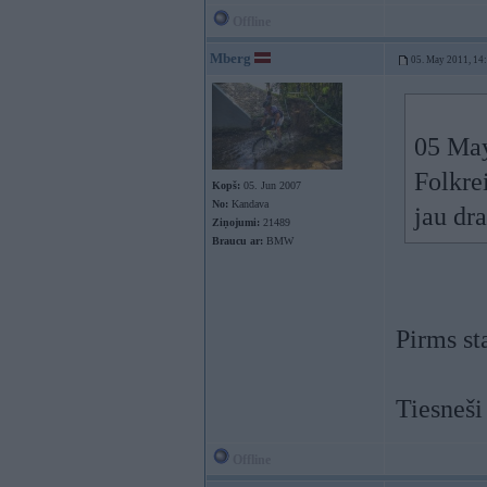
Offline
Mberg
05. May 2011, 14
05 May
Folkrei
Kopš:
05. Jun 2007
No:
Kandava
jau dr
Ziņojumi:
21489
Braucu ar:
BMW
Pirms st
Tiesneši
Offline