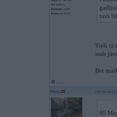
Kopš:
05. Jun 2007
No:
Kandava
gadīju
Ziņojumi:
21489
Braucu ar:
BMW
tavs b
Tieši tā 
sods jām
Bet maši
Offline
Mberg
05. May 2011, 15
05 May