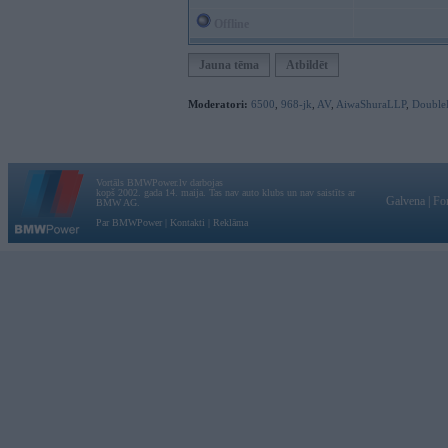
Offline
Jauna tēma
Atbildēt
Moderatori:
6500
,
968-jk
,
AV
,
AiwaShuraLLP
,
Double
Vortāls BMWPower.lv darbojas
kopš 2002. gada 14. maija. Tas nav auto klubs un nav saistīts ar
Galvena
|
Fo
BMW AG.
Par BMWPower
|
Kontakti
|
Reklāma