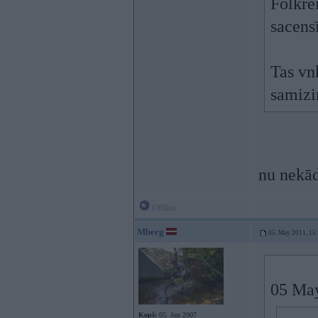
Folkre
sacens
Tas vnk
samiz
nu nekād
Offline
Mberg
05. May 2011, 15
05 May
Kopš:
05. Jun 2007