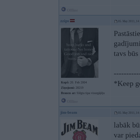
Offline
zzips
05. May 2011, 14
Pastāsti
gadījumi
tavs būs
----------
*Keep go
Kopš:
20. Feb 2004
Ziņojumi:
28219
Braucu ar:
Slēgta tipa visurgājēju
Offline
jim-beam
05. May 2011, 14
labāk bū
var pied