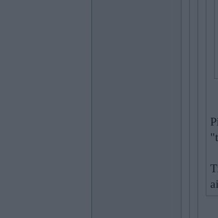
P
"
T
a