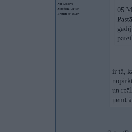
No:
Kandava
05 Ma
Ziņojumi:
21489
Braucu ar:
BMW
Pastā
gadīj
pate
ir tā, 
nopirkt
un reā
ņemt ār