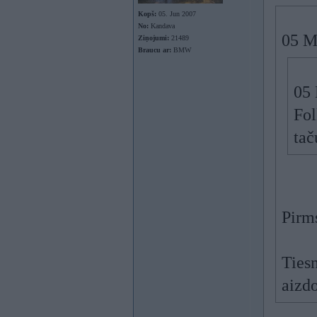
Kopš:
05. Jun 2007
No:
Kandava
05 M
Ziņojumi:
21489
Braucu ar:
BMW
05 
Fol
tač
Pirms
Tiesn
aizd