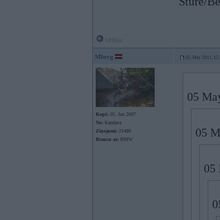
Stūre/Be
Offline
Mberg
05. May 2011, 15
05 May
Kopš:
05. Jun 2007
No:
Kandava
05 M
Ziņojumi:
21489
Braucu ar:
BMW
05 
0