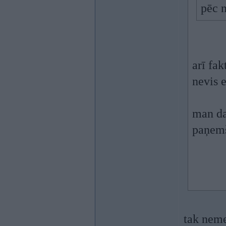
pēc 
arī fak
nevis 
man da
paņemš
tak neme