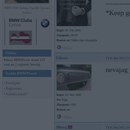
----------
BMW E90 Sedans Facelift (preses
*Keep go
bildes)
Kopš:
20. Feb 2004
Ziņojumi:
28219
Braucu ar:
Slēgta tipa visurgājēju
Offline
Online
Elksnis
05. May 2011, 14
Pašreiz BMWPower skatās 125
viesi un 2 reģistrēti lietotāji.
nevajag 
Ienākt BMWPower
• Pieslēgties
• Reģistrēties
• Aizmirsi paroli?
Kopš:
18. Mar 2008
No:
Rīga
Ziņojumi:
1583
Braucu ar:
Offline
Mberg
05. May 2011, 14