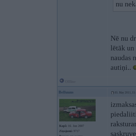
nu nek
Nē nu dr
lētāk un 
naudas n
autiņi..
Offline
Belluuns
05. May 2011, 15
izmaksas
piedaliit
rakstura
Kopš:
16. Jun 2007
Ziņojumi:
9717
saskruve