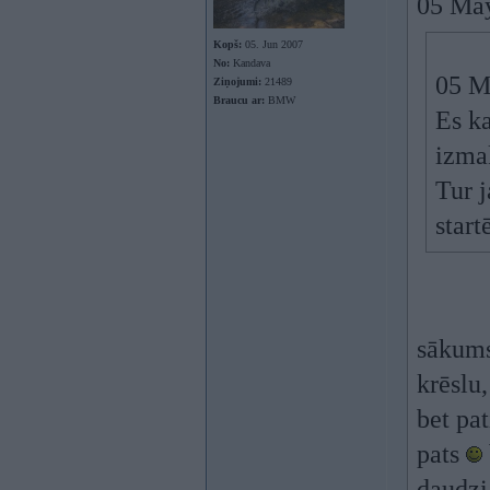
05 May
Kopš:
05. Jun 2007
No:
Kandava
05 Ma
Ziņojumi:
21489
Braucu ar:
BMW
Es ka
izmak
Tur j
star
sākums
krēslu,
bet pat
pats
daudzi