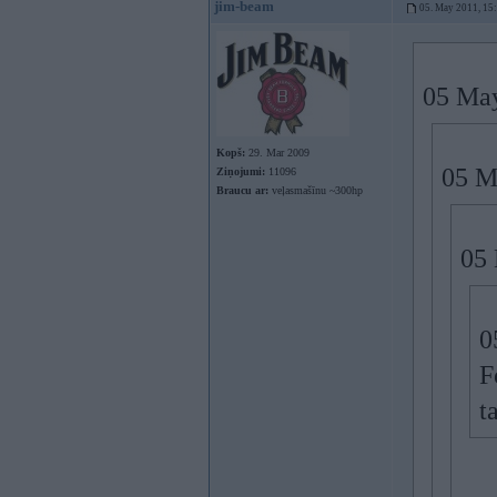
jim-beam
05. May 2011, 15
05 May
Kopš:
29. Mar 2009
05 M
Ziņojumi:
11096
Braucu ar:
veļasmašīnu ~300hp
05 
0
F
t