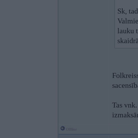
Sk, ta
Valmie
lauku t
skaidrā
Folkreis
sacensīb
Tas vnk.
izmaksā
Offline