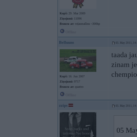
Kopš:
29. Mar 2009
Ziņojumi:
11096
Braucu ar:
veļasmašīnu ~300hp
Offline
Belluuns
05. May 2011, 14
taada ja
zinam je
chempio
Kopš:
16. Jun 2007
Ziņojumi:
9717
Braucu ar:
quattro
Offline
zzips
05. May 2011, 14
05 May