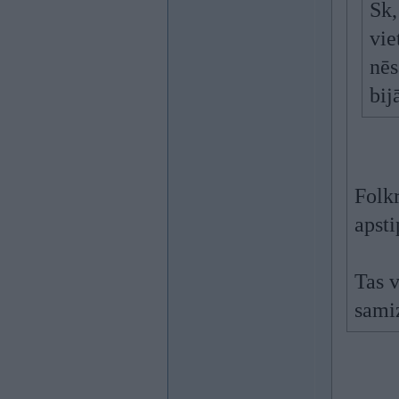
Sk,
vie
nēs
bij
Folk
apsti
Tas v
sami