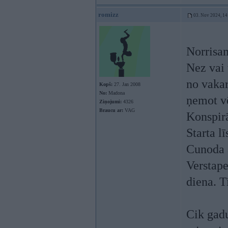
romizz
03. Nov 2024, 14
Norrisam
Nez vai 
no vakar
Kopš:
27. Jan 2008
No:
Madona
ņemot vē
Ziņojumi:
4326
Braucu ar:
VAG
Konspirā
Starta l
Cunoda 
Verstape
diena. T
Cik gadu