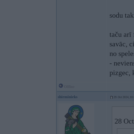
sodu tak
taču arī 
savāc, ci
no spele
- nevien
pizgec, 
Offline
shirminieks
29. Oct 2024, 10
28 Oct