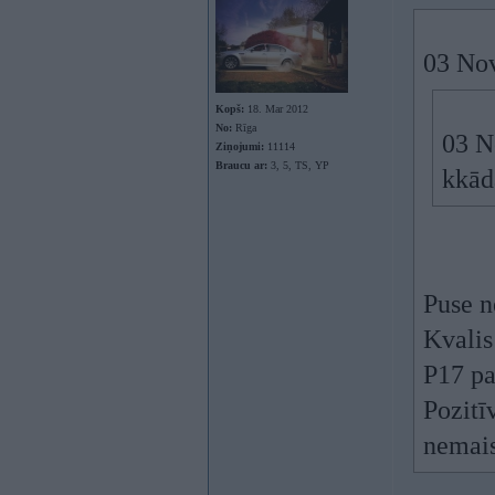
03 No
Kopš:
18. Mar 2012
No:
Rīga
03 N
Ziņojumi:
11114
Braucu ar:
3, 5, TS, YP
kkāda
Puse n
Kvalis
P17 pa
Pozitīv
nemais