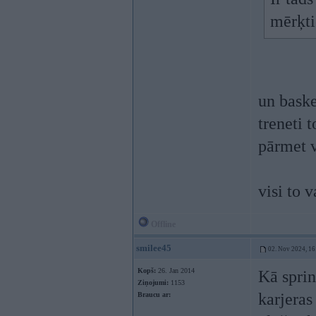
mērķti
un baske
treneti 
pārmet v
visi to 
Offline
smilee45
02. Nov 2024, 16
Kopš:
26. Jan 2014
Kā sprin
Ziņojumi:
1153
karjeras
Braucu ar: