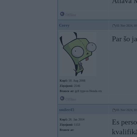
Atlava 
Offline
Corey
03. Nov 2024, 10
Par šo j
Kopš:
18. Aug 2008
Ziņojumi:
2546
Braucu ar:
gc8 type-ra Honda crx
Offline
smilee45
03. Nov 2024, 10
Kopš:
26. Jan 2014
Es perso
Ziņojumi:
1153
kvalifikā
Braucu ar: