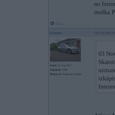
no formu
moška Pu
Offline
wasntme
03. Nov 2024, 10
03 No
Skatot
Kopš:
24. Sep 2012
uzmanī
Ziņojumi:
1509
Braucu ar:
Financial mistake
izkāpi
Intere