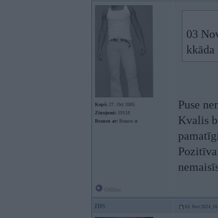
03 No
kkāda 
Puse nem
Kopš:
27. Oct 2005
Ziņojumi:
19118
Kvalis b
Braucu ar:
Braucu ar
pamatīg
Pozitīva
nemaisīs
Offline
JDS
03. Nov 2024, 16