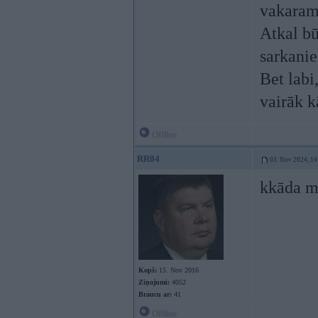
vakaram
Atkal bū
sarkanie
Bet labi
vairāk k
Offline
RR04
03. Nov 2024, 14
kkāda mē
Kopš:
15. Nov 2016
Ziņojumi:
4052
Braucu ar:
41
Offline