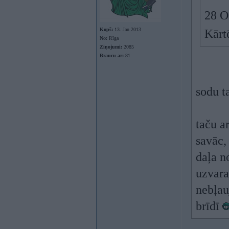
28 O
Kopš:
13. Jan 2013
Kārt
No:
Rīga
Ziņojumi:
2085
Braucu ar:
81
sodu ta
taču ar
savāc, 
daļa n
uzvara
nebļau
brīdī