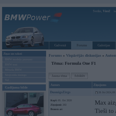
Sveiks,
Viesi!
Ie
Galvenā
Forums
Galerijas
Ziņas un raksti
Forums
»
Vispārējās diskusijas
»
Autom
BMW modeļu jaunumi
Tēma: Formula One F1
BMW testi
Mēneša BMW
Sērijveida tūnings
Jauna tēma
Atbildēt
Vel...
Autors
Ziņojums
Gadījuma bilde
DusmigsZirgs
28. Oct 2024, 09
Kopš:
05. Oct 2020
Max aizg
Ziņojumi:
202
Tieši to
Braucu ar: