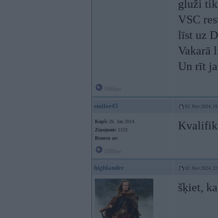
gluži ti
VSC rest
līst uz 
Vakarā l
Un rīt j
Offline
smilee45
02. Nov 2024, 19
Kopš:
26. Jan 2014
Kvalifik
Ziņojumi:
1153
Braucu ar:
Offline
highlander
02. Nov 2024, 22
šķiet, ka