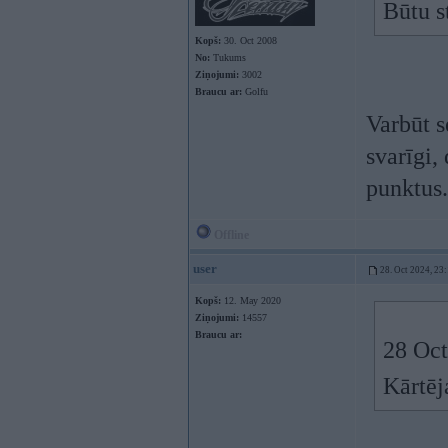
Būtu s
Kopš:
30. Oct 2008
No:
Tukums
Ziņojumi:
3002
Braucu ar:
Golfu
Varbūt s
svarīgi,
punktus.
Offline
user
28. Oct 2024, 23
Kopš:
12. May 2020
Ziņojumi:
14557
Braucu ar:
28 Oct
Kārtēj