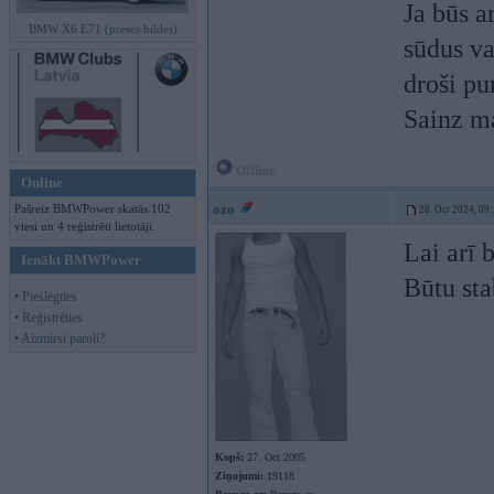
Ja būs a
BMW X6 E71 (preses bildes)
sūdus va
droši pu
Sainz ma
Offline
Online
ozo
Pašreiz BMWPower skatās 102
28. Oct 2024, 09
viesi un 4 reģistrēti lietotāji.
Lai arī 
Ienākt BMWPower
Būtu sta
• Pieslēgties
• Reģistrēties
• Aizmirsi paroli?
Kopš:
27. Oct 2005
Ziņojumi:
19118