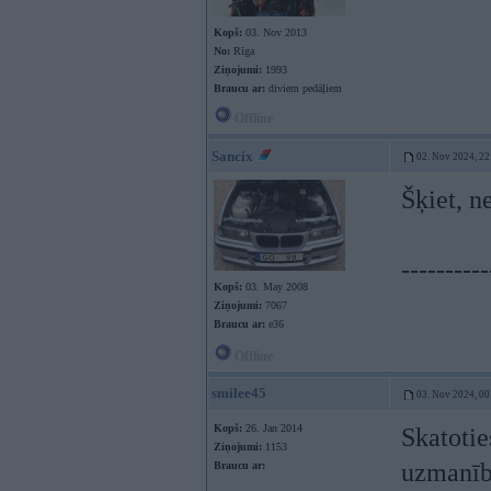
Kopš:
03. Nov 2013
No:
Rīga
Ziņojumi:
1993
Braucu ar:
diviem pedāļiem
Offline
Sancix
02. Nov 2024, 22
Šķiet, 
----------
Kopš:
03. May 2008
Ziņojumi:
7067
Braucu ar:
e36
Offline
smilee45
03. Nov 2024, 00
Kopš:
26. Jan 2014
Skatotie
Ziņojumi:
1153
uzmanību
Braucu ar: