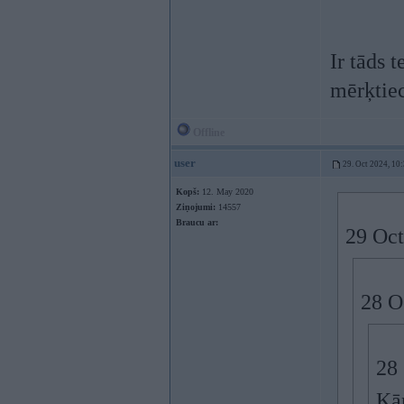
Ir tāds 
mērķtie
Offline
user
29. Oct 2024, 10
Kopš:
12. May 2020
Ziņojumi:
14557
Braucu ar:
29 Oct
28 O
28
Kār