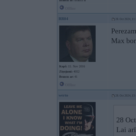
Braucu ar:
Braucu ar
Offline
RR04
28. Oct 2024, 11
Perezam 
Max bom
Kopš:
15. Nov 2016
Ziņojumi:
4052
Braucu ar:
41
Offline
werto
28. Oct 2024, 13
28 Oct
Lai arī