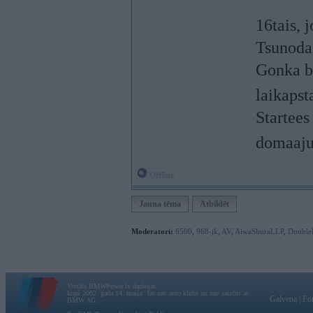
16tais, 
Tsunoda
Gonka bu
laikapst
Startees
domaaju
Offline
Jauna tēma
Atbildēt
Moderatori:
6500
,
968-jk
,
AV
,
AiwaShuraLLP
,
Double
Vortāls BMWPower.lv darbojas
kopš 2002. gada 14. maija. Tas nav auto klubs un nav saistīts ar
Galvena
|
Fo
BMW AG.