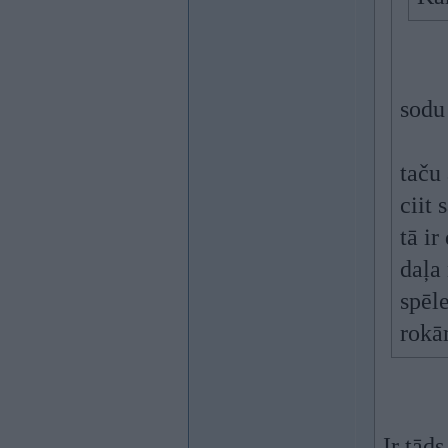
sodu 
taču 
ciit 
tā ir
daļa
spēle
rokā
Ir tād