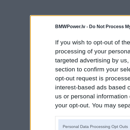
BMWPower.lv -
Do Not Process My
If you wish to opt-out of the
processing of your personal
targeted advertising by us
section to confirm your sel
opt-out request is proces
interest-based ads based o
us or personal information d
your opt-out. You may separ
disclosure of your personal
IAB’s list of downstream pa
Personal Data Processing Opt Outs