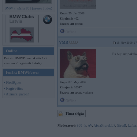
BMW 7. sērija F01 (preses bildes)
Kopš:
25. Jan 2006
Ziņojumi:
402
Braucu ar:
prieku
Offline
VMR
19. Nov 2009, 1
Online
Es biju uz pakaļ
Pašreiz BMWPower skatās 127
viesi un 2 reģistrēti lietotāji.
Ienākt BMWPower
• Pieslēgties
Kopš:
07. May 2006
Ziņojumi:
10347
• Reģistrēties
Braucu ar:
sporta variantu
• Aizmirsi paroli?
Offline
Tēma slēgta
Moderatori:
968-jk
,
AV
,
AiwaShuraLLP
,
GirtzB
,
Lafter