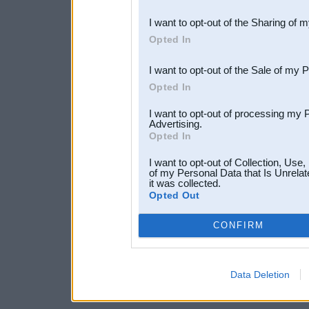
also be disclosed by us to 
I want to opt-out of the Sharing of 
Downstream Participants
th
Opted In
third parties.
I want to opt-out of the Sale of my 
Opted In
I want to opt-out of processing my 
Advertising.
Opted In
I want to opt-out of Collection, Use
of my Personal Data that Is Unrelat
it was collected.
Opted Out
CONFIRM
Data Deletion