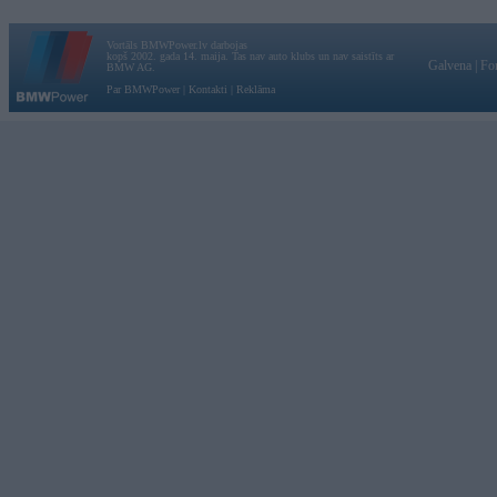
Vortāls BMWPower.lv darbojas
kopš 2002. gada 14. maija. Tas nav auto klubs un nav saistīts ar
Galvena
|
Fo
BMW AG.
Par BMWPower
|
Kontakti
|
Reklāma