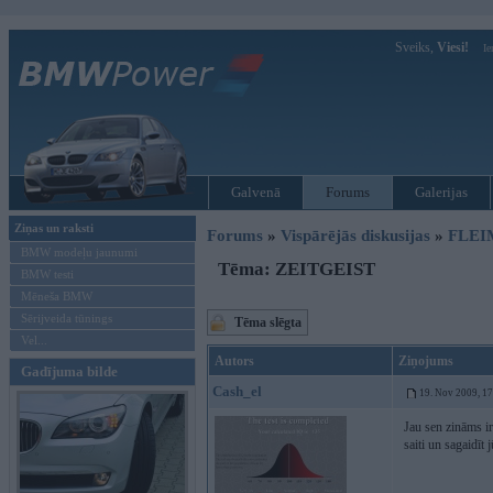
Sveiks,
Viesi!
Ie
Galvenā
Forums
Galerijas
Ziņas un raksti
Forums
»
Vispārējās diskusijas
»
FLEI
BMW modeļu jaunumi
Tēma: ZEITGEIST
BMW testi
Mēneša BMW
Sērijveida tūnings
Tēma slēgta
Vel...
Autors
Ziņojums
Gadījuma bilde
Cash_el
19. Nov 2009, 1
Jau sen zināms ir
saiti un sagaidīt 