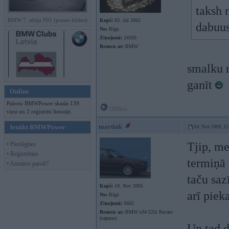
taksh 
BMW 7. sērija F01 (preses bildes)
Kopš:
03. Jul 2002
dabuus
No:
Rīga
Ziņojumi:
24359
Braucu ar:
BMW
smalku n
ganīt
Online
Pašreiz BMWPower skatās 139
Offline
viesi un 2 reģistrēti lietotāji.
martink
Ienākt BMWPower
04. Nov 2009, 12
Tjip, me
• Pieslēgties
• Reģistrēties
termiņā 
• Aizmirsi paroli?
taču saz
Kopš:
19. Nov 2005
arī pieka
No:
Rīga
Ziņojumi:
5662
Braucu ar:
BMW e34 525i Recaro
(sapņos)
Un tad d