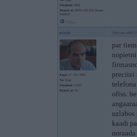
Ziņojumi:
5662
Braucu ar:
BMW e34 525i Recaro
(sapņos)
Offline
arizah
04. Nov 2009, 17
par tiem
nopietni
firmasn
preciizi
Kopš:
17. Nov 2005
No:
Rīga
telefona
Ziņojumi:
11323
Braucu ar:
43
ofiss. b
angaara
uzlabos 
kaadi pa
noraada u