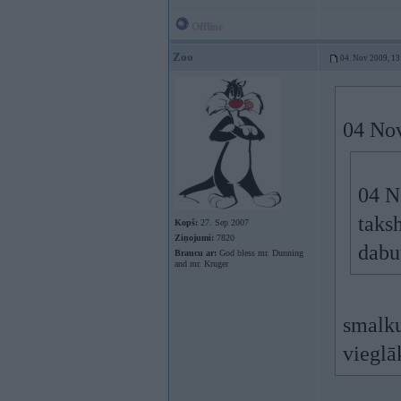
Offline
Zoo
04. Nov 2009, 13
04 Nov
04 N
taks
Kopš:
27. Sep 2007
Ziņojumi:
7820
dabu
Braucu ar:
God bless mr. Dunning
and mr. Kruger
smalku
vieglā