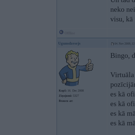
neko nei
visu, kā
Offline
Ugunsdzesejs
04. Nov 2009, 12
Bingo, 
Virtuāl
pozīcijā
Kopš:
16. Dec 2008
es kā of
Ziņojumi:
5327
Braucu ar:
es kā of
es kā mā
es kā mā