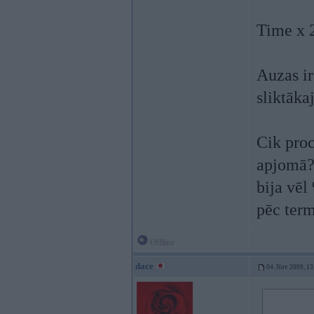
Time x 2
Auzas ir
sliktāka
Cik proc
apjomā?
bija vēl
pēc term
Offline
dace
04. Nov 2009, 13