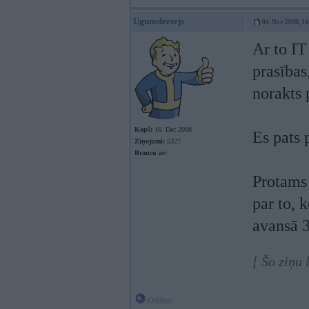
Ugunsdzesejs
04. Nov 2009, 14
Ar to IT
prasības
norakts 
Kopš:
16. Dec 2008
Es pats 
Ziņojumi:
5327
Braucu ar:
Protams 
par to, 
avansā 
[ Šo ziņu
Offline