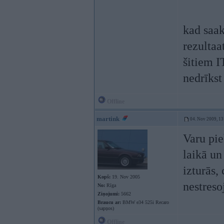
kad saak
rezultaat
šitiem I
nedrīkst
Offline
martink
04. Nov 2009, 13
Varu pie
laikā un
izturās, 
Kopš:
19. Nov 2005
nestreso
No:
Rīga
Ziņojumi:
5662
Braucu ar:
BMW e34 525i Recaro
(sapņos)
Offline