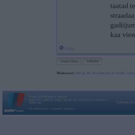
taatad t
straadaa
gadiijum
kaa vien
Offline
Jauna tēma
Atbildēt
Moderatori:
968-jk
,
AV
,
AiwaShuraLLP
,
GirtzB
,
Lafter
Vortāls BMWPower.lv darbojas
kopš 2002. gada 14. maija. Tas nav auto klubs un nav saistīts ar
Galvena
|
Fo
BMW AG.
Par BMWPower
|
Kontakti
|
Reklāma