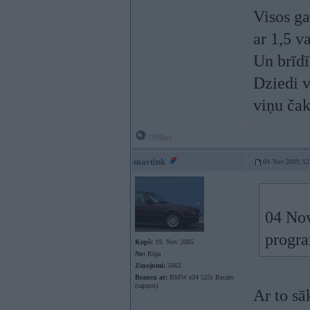
Visos ga
ar 1,5 va
Un brīdī
Dziedi v
viņu čak
Offline
martink
04. Nov 2009, 12
04 Nov
program
Kopš:
19. Nov 2005
No:
Rīga
Ziņojumi:
5662
Braucu ar:
BMW e34 525i Recaro
(sapņos)
Ar to sā