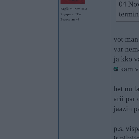
04 Nov
Kopš:
24. Nov 2003
termiņ
Ziņojumi:
7152
Braucu ar:
44
vot man 
var nema
ja kko v
kam va
bet nu l
arii par
jaazin p
p.s. vis
ir pilni