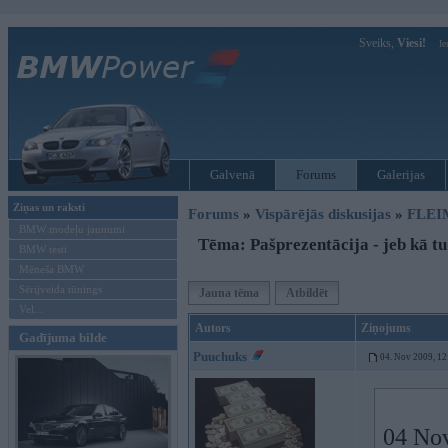
Sveiks,
Viesi!
Ie
Galvenā
Forums
Galerijas
Ziņas un raksti
Forums
»
Vispārējās diskusijas
»
FLEI
BMW modeļu jaunumi
Tēma: Pašprezentācija - jeb kā tu
BMW testi
Mēneša BMW
Sērijveida tūnings
Jauna tēma
Atbildēt
Vel...
Autors
Ziņojums
Gadījuma bilde
Puuchuks
04. Nov 2009, 12
04 Nov