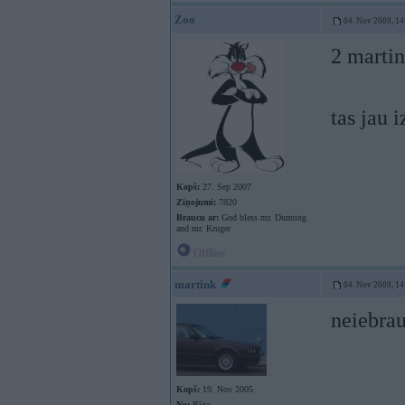
Zoo
04. Nov 2009, 14
2 marti
tas jau 
Kopš:
27. Sep 2007
Ziņojumi:
7820
Braucu ar:
God bless mr. Dunning
and mr. Kruger
Offline
martink
04. Nov 2009, 14
neiebrau
Kopš:
19. Nov 2005
No:
Rīga