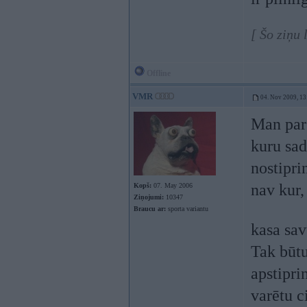
[ Šo ziņu
Offline
VMR
04. Nov 2009, 13
Man par 
kuru sad
nostipri
nav kur,
Kopš:
07. May 2006
Ziņojumi:
10347
Braucu ar:
sporta variantu
kasa sav
Tak būtu
apstipri
varētu c