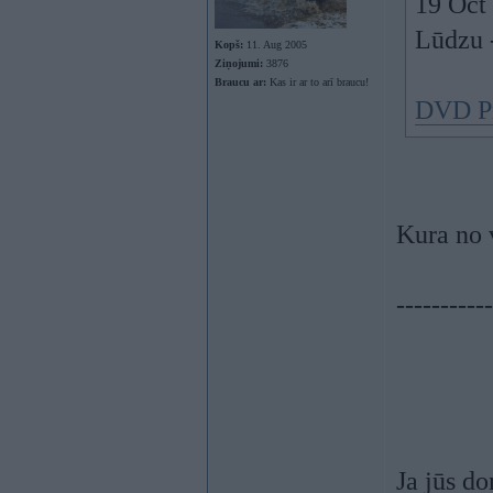
19 Oct 
Lūdzu 
Kopš:
11. Aug 2005
Ziņojumi:
3876
Braucu ar:
Kas ir ar to arī braucu!
DVD Pr
Kura no 
-----------
Ja jūs d