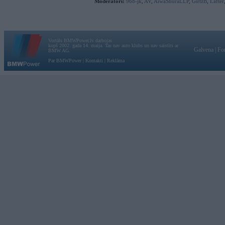
Moderatori:
968-jk
,
AV
,
AiwaShuraLLP
,
GirtzB
,
Lafter
Vortāls BMWPower.lv darbojas
kopš 2002. gada 14. maija. Tas nav auto klubs un nav saistīts ar
Galvena
|
Fo
BMW AG.
Par BMWPower
|
Kontakti
|
Reklāma