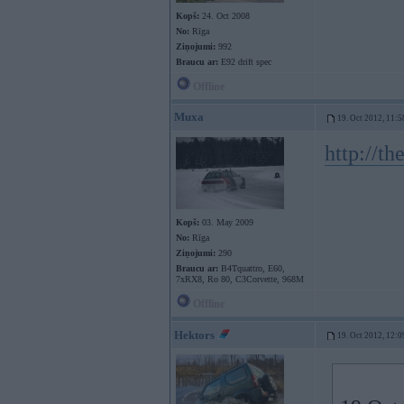
Kopš:
24. Oct 2008
No:
Rīga
Ziņojumi:
992
Braucu ar:
E92 drift spec
Offline
Muxa
19. Oct 2012, 11:5
http://t
Kopš:
03. May 2009
No:
Rīga
Ziņojumi:
290
Braucu ar:
B4Tquattro, E60,
7xRX8, Ro 80, C3Corvette, 968M
Offline
Hektors
19. Oct 2012, 12:0