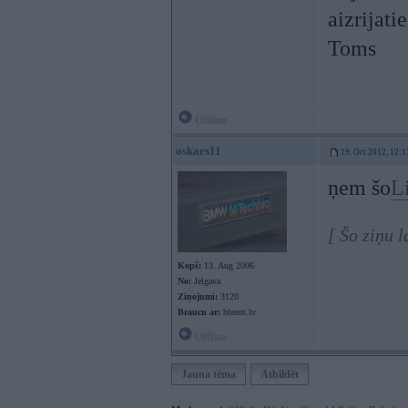
aizrijaties
Toms
Offline
oskars11
19. Oct 2012, 12:1
ņem šo
L
[ Šo ziņu 
Kopš:
13. Aug 2006
No:
Jelgava
Ziņojumi:
3120
Braucu ar:
bbrent.lv
Offline
Jauna tēma
Atbildēt