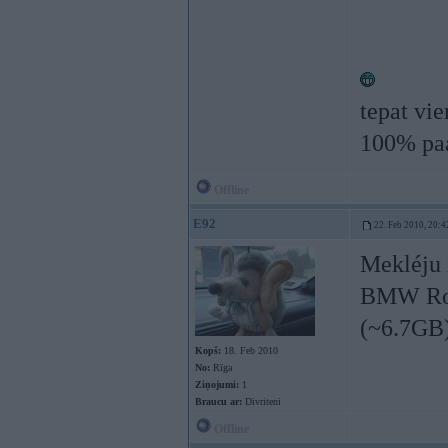
tepat vie
100% paa
Offline
E92
22. Feb 2010, 20:4
Mekléju 
BMW Road
(~6.7GB
Kopš:
18. Feb 2010
No:
Rīga
Ziņojumi:
1
Braucu ar:
Divriteni
Offline