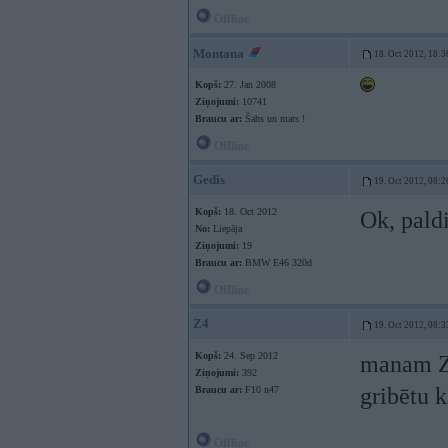
Offline
Montana
18. Oct 2012, 18:3
Kopš:
27. Jan 2008
Ziņojumi:
10741
Braucu ar:
Šahs un mats !
Offline
Gedis
19. Oct 2012, 08:2
Kopš:
18. Oct 2012
Ok, pald
No:
Liepāja
Ziņojumi:
19
Braucu ar:
BMW E46 320d
Offline
Z4
19. Oct 2012, 08:3
Kopš:
24. Sep 2012
manam Z4
Ziņojumi:
392
gribētu k
Braucu ar:
F10 n47
Offline