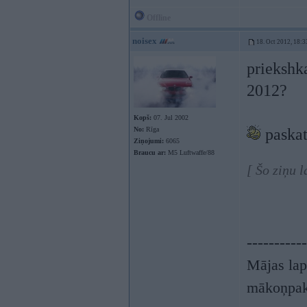
Offline
noisex
18. Oct 2012, 18:3
priekshka
2012?
Kopš:
07. Jul 2002
No:
Rīga
paskat
Ziņojumi:
6065
Braucu ar:
M5 Luftwaffe/88
[ Šo ziņu 
-----------
Mājas lap
mākoņpak