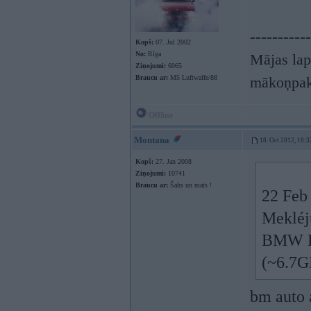
-----------
Kopš:
07. Jul 2002
No:
Rīga
Mājas lap
Ziņojumi:
6065
Braucu ar:
M5 Luftwaffe/88
mākoņpak
Offline
Montana
18. Oct 2012, 18:3
Kopš:
27. Jan 2008
Ziņojumi:
10741
Braucu ar:
Šahs un mats !
22 Feb 
Mekléju
BMW Ro
(~6.7G
bm auto 