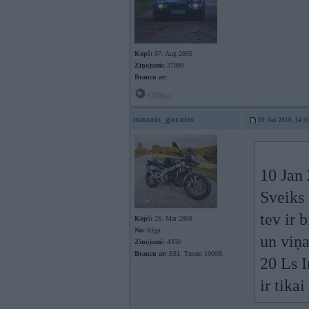
Kopš:
07. Aug 2005
Ziņojumi:
27800
Braucu ar:
Offline
mazais_garaiss
10. Jan 2010, 14:3
10 Jan 
Sveiks 
tev ir 
Kopš:
26. Mar 2008
No:
Rīga
un viņa
Ziņojumi:
4350
Braucu ar:
E81, Tuono 1000R
20 Ls I
ir tikai