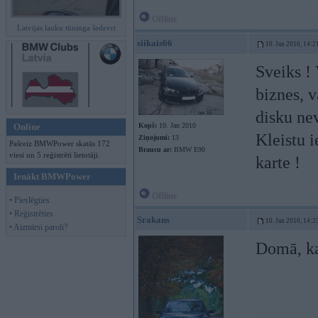
Offline
Latvijas lauku tūninga šedevri
siikais66
10. Jan 2010, 14:2
Sveiks ! 
biznes, 
disku ne
Online
Kopš:
10. Jan 2010
Kleistu i
Ziņojumi:
13
Pašreiz BMWPower skatās 172
Braucu ar:
BMW E90
viesi un 5 reģistrēti lietotāji.
karte !
Ienākt BMWPower
Offline
• Pieslēgties
• Reģistrēties
Srakans
10. Jan 2010, 14:2
• Aizmirsi paroli?
Domā, ka