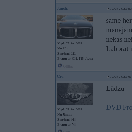
Janchs
19. Oct 2012, 08:3
same her
manējam a
nekas nei
Kopš:
27. Sep 2008
Labprāt 
No:
Rīga
Ziņojumi:
212
Braucu ar:
G31, F15, Jaguar
Offline
Gra
19. Oct 2012, 09:0
Lūdzu -
DVD Prof
Kopš:
25. Sep 2008
No:
Jūrmala
Ziņojumi:
918
Braucu ar:
V8