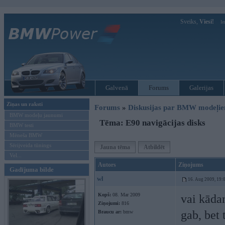
Sveiks,
Viesi!
Ie
Galvenā
Forums
Galerijas
Ziņas un raksti
Forums
»
Diskusijas par BMW modeļi
BMW modeļu jaunumi
Tēma: E90 navigācijas disks
BMW testi
Mēneša BMW
Sērijveida tūnings
Jauna tēma
Atbildēt
Vel...
Autors
Ziņojums
Gadījuma bilde
wl
16. Aug 2009, 19:
Kopš:
08. Mar 2009
vai kādam
Ziņojumi:
816
gab, bet 
Braucu ar:
bmw