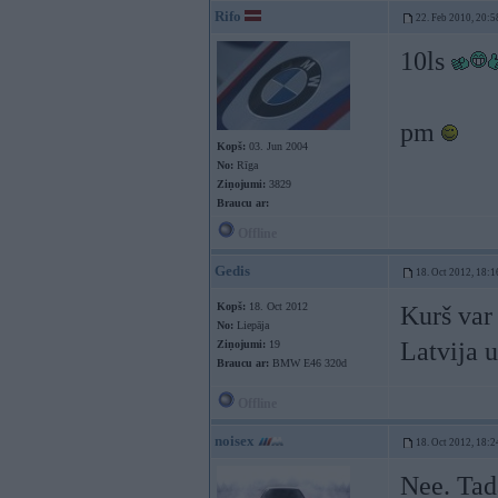
Rifo
22. Feb 2010, 20:5
10ls
pm
Kopš:
03. Jun 2004
No:
Rīga
Ziņojumi:
3829
Braucu ar:
Offline
Gedis
18. Oct 2012, 18:1
Kopš:
18. Oct 2012
Kurš var
No:
Liepāja
Latvija 
Ziņojumi:
19
Braucu ar:
BMW E46 320d
Offline
noisex
18. Oct 2012, 18:2
Nee. Tad