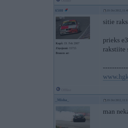
Offline
6500
19. Oct 2012, 11:4
sitie rak
prieks e3
Kopš:
19. Feb 2007
rakstiite 
Ziņojumi:
15715
Braucu ar:
-----------
www.hgk
Offline
_Misha_
19. Oct 2012, 11:5
man neka