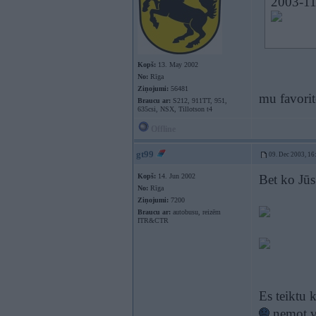
2003-11-
Kopš:
13. May 2002
No:
Rīga
Ziņojumi:
56481
mu favori
Braucu ar:
S212, 911TT, 951,
635csi, NSX, Tillotson t4
Offline
gt99
09. Dec 2003, 16
Kopš:
14. Jun 2002
Bet ko Jūs
No:
Rīga
Ziņojumi:
7200
Braucu ar:
autobusu, reizēm
ITR&CTR
Es teiktu 
ņemot vē