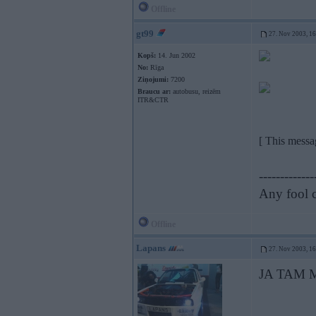
Offline
gt99
27. Nov 2003, 1
Kopš:
14. Jun 2002
No:
Rīga
Ziņojumi:
7200
Braucu ar:
autobusu, reizēm
ITR&CTR
[ This messa
-------------
Any fool c
Offline
Lapans
27. Nov 2003, 1
JA TAM 