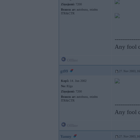
Ziņojumi:
7200
Braucu ar:
autobusu, reizēm
ITR&CTR
-------------
Any fool c
Offline
gt99
27. Nov 2003, 1
Kopš:
14. Jun 2002
No:
Rīga
Ziņojumi:
7200
Braucu ar:
autobusu, reizēm
ITR&CTR
-------------
Any fool c
Offline
Yanny
27. Nov 2003, 1