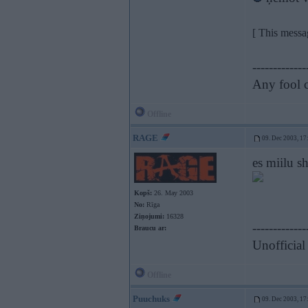
[ This messa
-------------
Any fool c
Offline
RAGE
09. Dec 2003, 17
es miilu s
Kopš:
26. May 2003
No:
Rīga
Ziņojumi:
16328
-------------
Braucu ar:
Unofficial
Offline
Puuchuks
09. Dec 2003, 17