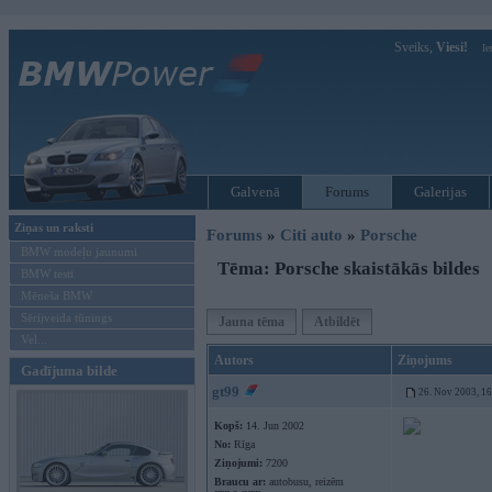
Sveiks,
Viesi!
Ie
Galvenā
Forums
Galerijas
Ziņas un raksti
Forums
»
Citi auto
»
Porsche
BMW modeļu jaunumi
Tēma: Porsche skaistākās bildes
BMW testi
Mēneša BMW
Sērijveida tūnings
Jauna tēma
Atbildēt
Vel...
Autors
Ziņojums
Gadījuma bilde
gt99
26. Nov 2003, 1
Kopš:
14. Jun 2002
No:
Rīga
Ziņojumi:
7200
Braucu ar:
autobusu, reizēm