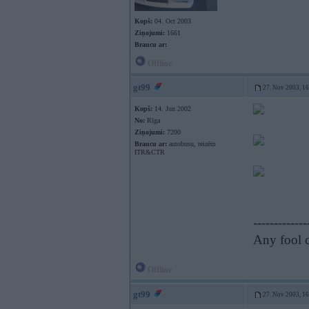
Kopš:
04. Oct 2003
Ziņojumi:
1661
Braucu ar:
Offline
gt99
27. Nov 2003, 1
Kopš:
14. Jun 2002
No:
Rīga
Ziņojumi:
7200
Braucu ar:
autobusu, reizēm
ITR&CTR
-------------
Any fool c
Offline
gt99
27. Nov 2003, 1