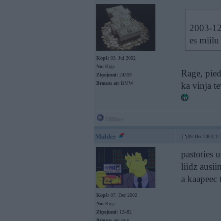
2003-12
es miilu
Kopš:
03. Jul 2002
No:
Rīga
Rage, pied
Ziņojumi:
24359
Braucu ar:
BMW
ka vinja te
Offline
Mulder
09. Dec 2003, 17
pastoties 
liidz ausi
a kaapeec 
Kopš:
07. Dec 2002
No:
Rīga
Ziņojumi:
12482
Braucu ar:
smp