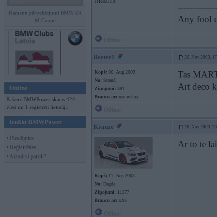
ITR&CTR
-------------
Hamann pārveidojumi BMW Z4
Any fool c
M Coupe
Offline
Beetee1
26. Nov 2003, 1
Kopš:
06. Aug 2003
Tas MARTI
No:
Strenči
Art deco k
Online
Ziņojumi:
381
Braucu ar:
nav nekaa
Pašreiz BMWPower skatās 424
viesi un 1 reģistrēti lietotāji.
Offline
Ienākt BMWPower
Krauze
26. Nov 2003, 2
• Pieslēgties
Ar to te 
• Reģistrēties
• Aizmirsi paroli?
Kopš:
11. Sep 2003
No:
Dagda
Ziņojumi:
11377
Braucu ar:
xXx
Offline