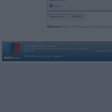
Offline
Jauna tēma
Atbildēt
Moderatori:
968-jk
,
AV
,
AiwaShuraLLP
,
GirtzB
,
Lafter
Vortāls BMWPower.lv darbojas
kopš 2002. gada 14. maija. Tas nav auto klubs un nav saistīts ar
Galvena
|
Fo
BMW AG.
Par BMWPower
|
Kontakti
|
Reklāma