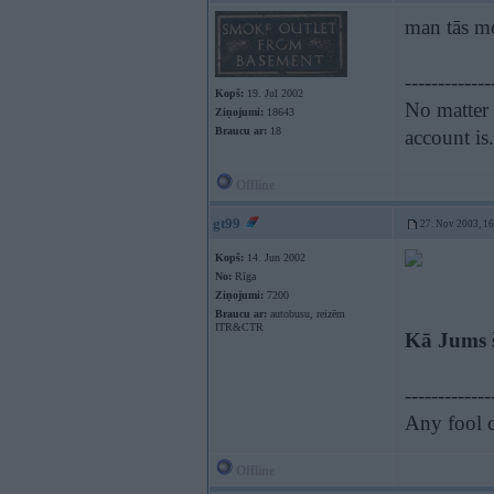
man tās me
-------------
Kopš:
19. Jul 2002
No matter 
Ziņojumi:
18643
Braucu ar:
18
account is
Offline
gt99
27. Nov 2003, 1
Kopš:
14. Jun 2002
No:
Rīga
Ziņojumi:
7200
Braucu ar:
autobusu, reizēm
ITR&CTR
Kā Jums šī 
-------------
Any fool c
Offline