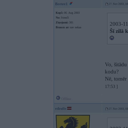
Beetee1
27. Nov 2003, 1
Kopš:
06. Aug 2003
No:
Strenči
Ziņojumi:
381
2003-11-
Braucu ar:
nav nekaa
Šī zilā 
Vo, šitādu
kodu?
Nē, tomēr 
17:53 ]
Offline
edzulis
27. Nov 2003, 1