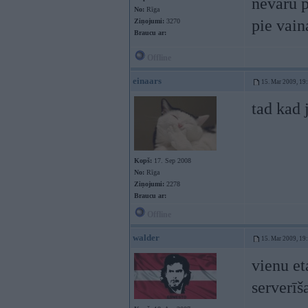
nevaru p
No:
Rīga
pie vai
Ziņojumi:
3270
Braucu ar:
Offline
einaars
15. Mar 2009, 19
tad kad 
Kopš:
17. Sep 2008
No:
Rīga
Ziņojumi:
2278
Braucu ar:
Offline
walder
15. Mar 2009, 19
vienu e
serverīš