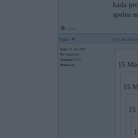
kada pro
speles n
Offline
EimZ
15. Mar 2009, 20
Kopš:
09. Jan 2008
No:
Daugavpils
Ziņojumi:
3763
15 Mar
Braucu ar:
15 M
15 
1