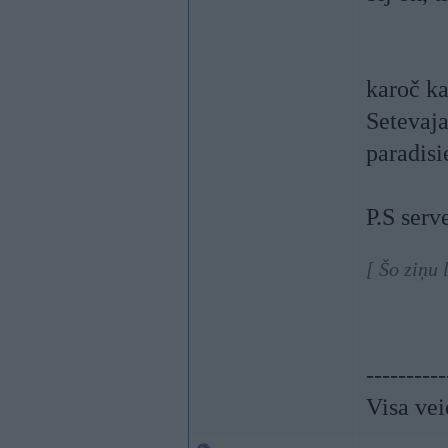
karoč ka
Setevaja
paradisi
P.S serv
[ Šo ziņu
----------
Visa vei