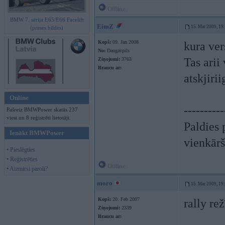
Offline
BMW 7. sērija E65/E66 Facelift
EimZ
15. Mar 2009, 19
(preses bildes)
Kopš:
09. Jan 2008
kura ver
No:
Daugavpils
Tas arii
Ziņojumi:
3763
Braucu ar:
atskjirii
Online
----------
Pašreiz BMWPower skatās 237
viesi un 8 reģistrēti lietotāji.
Paldies 
Ienākt BMWPower
vienkār
• Pieslēgties
• Reģistrēties
Offline
• Aizmirsi paroli?
moro
15. Mar 2009, 19
Kopš:
20. Feb 2007
rally re
Ziņojumi:
2339
Braucu ar: