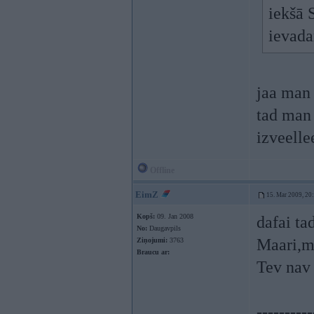
iekšā S
ievada
jaa man 
tad man 
izveelle
Offline
EimZ
15. Mar 2009, 20
Kopš:
09. Jan 2008
dafai ta
No:
Daugavpils
Maari,m
Ziņojumi:
3763
Braucu ar:
Tev nav
----------