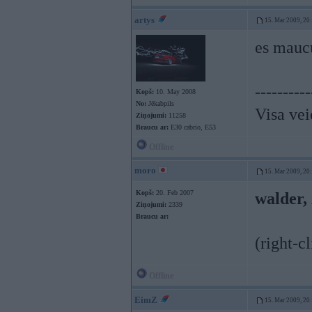
artys
15. Mar 2009, 20
es mauc
----------
Kopš:
10. May 2008
No:
Jēkabpils
Visa vei
Ziņojumi:
11258
Braucu ar:
E30 cabrio, E53
Offline
moro
15. Mar 2009, 20
Kopš:
20. Feb 2007
walder
Ziņojumi:
2339
Braucu ar:
(right-cl
Offline
EimZ
15. Mar 2009, 20