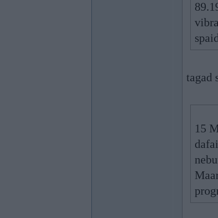
89.1
vibra
spaid
tagad s
15 M
dafa
nebu
Maar
prog