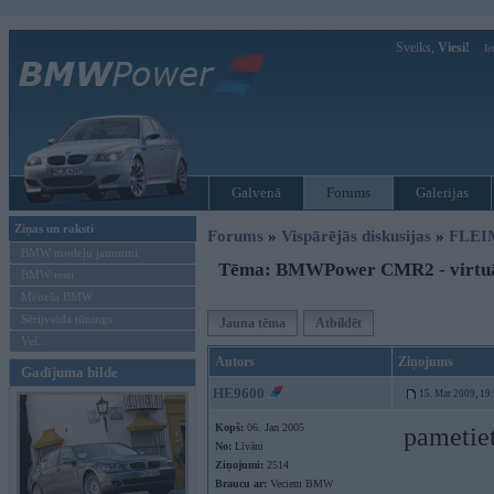
Sveiks,
Viesi!
Ie
Galvenā
Forums
Galerijas
Ziņas un raksti
Forums
»
Vispārējās diskusijas
»
FLEI
BMW modeļu jaunumi
Tēma: BMWPower CMR2 - virtuāla
BMW testi
Mēneša BMW
Sērijveida tūnings
Jauna tēma
Atbildēt
Vel...
Autors
Ziņojums
Gadījuma bilde
HE9600
15. Mar 2009, 19
Kopš:
06. Jan 2005
pametiet
No:
Līvāni
Ziņojumi:
2514
Braucu ar:
Veciem BMW