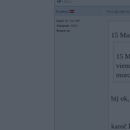
Offline
Fashion
15. Mar 2009, 20
Kopš:
06. Jun 2007
Ziņojumi:
15052
Braucu ar:
15 Mar
15 M
vien
moro
bij ok
karoč 