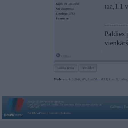
Kopš:
09. Jan 2008
taa,1.1 v
No:
Daugavpils
Ziņojumi:
3763
Braucu ar:
----------
Paldies 
vienkār
Offline
Jauna tēma
Atbildēt
Moderatori:
968-jk
,
AV
,
AiwaShuraLLP
,
GirtzB
,
Lafter
Vortāls BMWPower.lv darbojas
kopš 2002. gada 14. maija. Tas nav auto klubs un nav saistīts ar
Galvena
|
Fo
BMW AG.
Par BMWPower
|
Kontakti
|
Reklāma