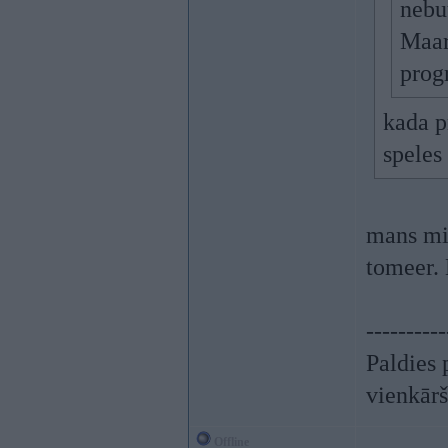
nebu
Maar
prog
kada p
speles
mans min
tomeer. 
----------
Paldies 
vienkār
Offline