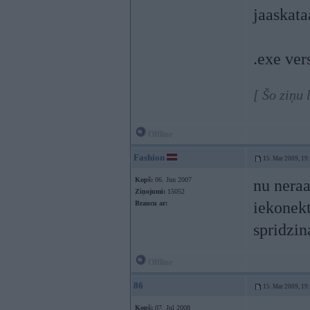
jaaskata
.exe ver
[ Šo ziņu
Offline
Fashion
15. Mar 2009, 19
Kopš:
06. Jun 2007
nu neraa
Ziņojumi:
15052
iekonekt
Braucu ar:
spridzi
Offline
86
15. Mar 2009, 19
Kopš:
07. Jul 2008