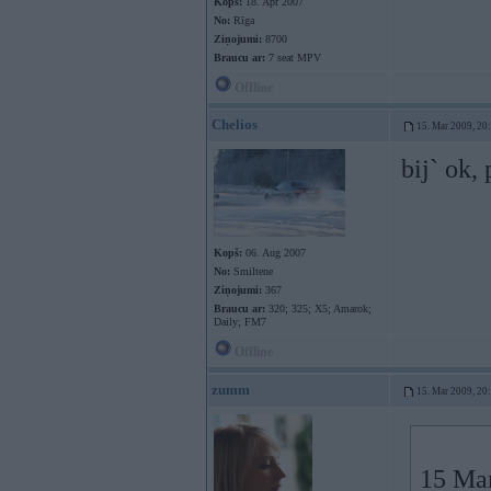
Kopš:
18. Apr 2007
No:
Rīga
Ziņojumi:
8700
Braucu ar:
7 seat MPV
Offline
Chelios
15. Mar 2009, 20
bij` ok,
Kopš:
06. Aug 2007
No:
Smiltene
Ziņojumi:
367
Braucu ar:
320; 325; X5; Amarok;
Daily; FM7
Offline
zumm
15. Mar 2009, 20
15 Mar