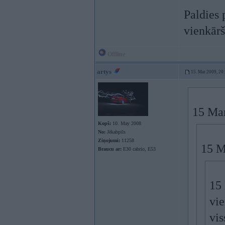
Paldies 
vienkār
Offline
artys
15. Mar 2009, 20
15 Mar
Kopš:
10. May 2008
No:
Jēkabpils
Ziņojumi:
11258
15 M
Braucu ar:
E30 cabrio, E53
15 
vi
vis