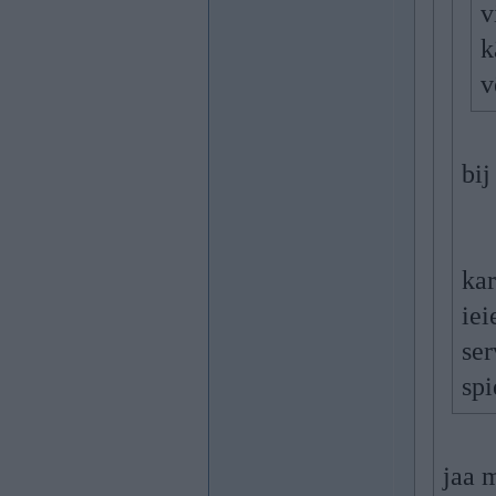
v
k
v
bij
kar
iei
ser
spi
jaa 