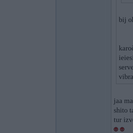
bij 
karoč
ieies
serv
vibra
jaa ma
shito 
tur iz