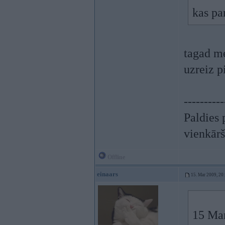
kas pa
tagad me
uzreiz p
----------
Paldies 
vienkār
Offline
einaars
15. Mar 2009, 20
15 Mar