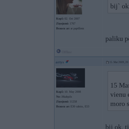
bij` ok
Kopš:
02. Oct 2007
Ziņojumi:
1767
Braucu ar:
ar papēžiem
paliku 
Offline
artys
15. Mar 2009, 20
15 Mar
Kopš:
10. May 2008
vienu 
No:
Jēkabpils
Ziņojumi:
11258
moro s
Braucu ar:
E30 cabrio, E53
bij ok, 