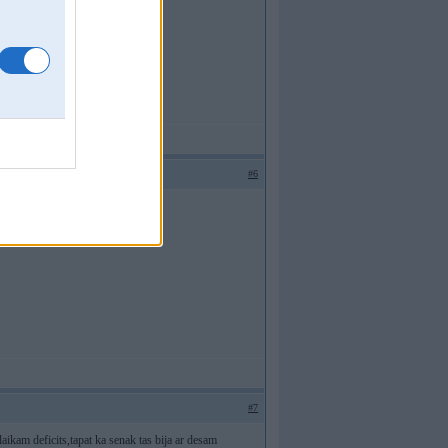
#6
#7
laikam deficits,tapat ka senak tas bija ar desam