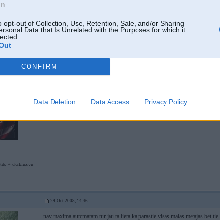
In
o opt-out of Collection, Use, Retention, Sale, and/or Sharing
ersonal Data that Is Unrelated with the Purposes for which it
lected.
Out
CONFIRM
29. Oct 2008, 14:34
Data Deletion
Data Access
Privacy Policy
maximā pameklē
tds + ekskluzīvu
29. Oct 2008, 14:46
nav maxima automatam tur jau ta lieta ka parastie visas malas metajas bet tie 