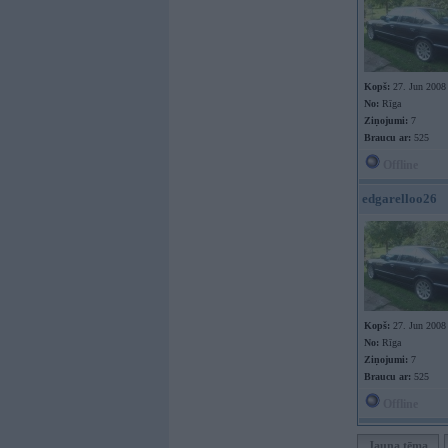
Kopš:
27. Jun 2008
No:
Rīga
Ziņojumi:
7
Braucu ar:
525
Offline
edgarelloo26
Kopš:
27. Jun 2008
No:
Rīga
Ziņojumi:
7
Braucu ar:
525
Offline
Jauna tēma