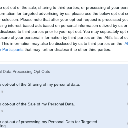
to opt-out of the sale, sharing to third parties, or processing of your per
formation for targeted advertising by us, please use the below opt-out s
r selection. Please note that after your opt-out request is processed y
eing interest-based ads based on personal information utilized by us or
disclosed to third parties prior to your opt-out. You may separately opt-
losure of your personal information by third parties on the IAB’s list of
29. Oct 2008, 14:29
. This information may also be disclosed by us to third parties on the
IA
Participants
that may further disclose it to other third parties.
paldies ka kaut ko atbildejat meklesu uz vienibas gatves,
l Data Processing Opt Outs
o opt-out of the Sharing of my personal data.
In
o opt-out of the Sale of my Personal Data.
29. Oct 2008, 14:32
In
no cuskadas tas nozime stiligi
to opt-out of processing my Personal Data for Targeted
ing.