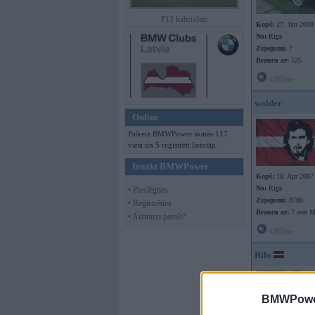
F13 kabriolets
Kopš:
27. Jun 2008
No:
Rīga
Ziņojumi:
7
Braucu ar:
525
Offline
walder
Online
Pašreiz BMWPower skatās 117
viesi un 5 reģistrēti lietotāji.
Ienākt BMWPower
Kopš:
18. Apr 2007
No:
Rīga
• Pieslēgties
Ziņojumi:
8700
• Reģistrēties
Braucu ar:
7 seat 
• Aizmirsi paroli?
Offline
Rifo
BMWPower