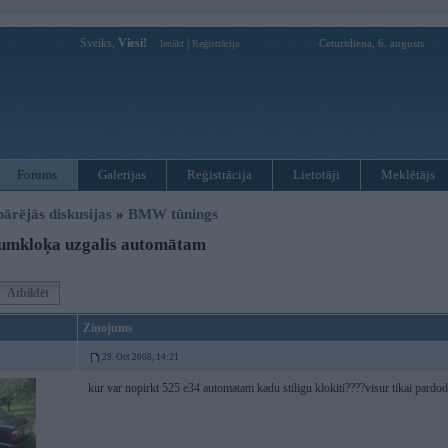
Sveiks,
Viesi!
|
Ceturtdiena, 6. augusts
Ienākt
Reģistrācija
Forums
Galerijas
Reģistrācija
Lietotāji
Meklētājs
pārējās diskusijas
»
BMW tūnings
umkloķa uzgalis automātam
Atbildēt
Ziņojums
29. Oct 2008, 14:21
kur var nopirkt 525 e34 automatam kadu stiligu klokiti????visur tikai pardod