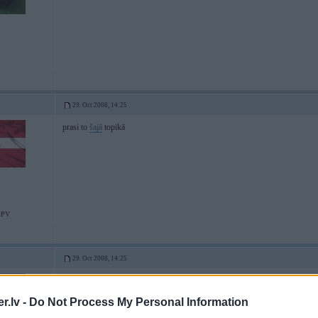
29. Oct 2008, 14:25
prasi to
šajā
topikā
MPV
29. Oct 2008, 14:25
Auto dveesele, vai kkaa tamlidziigi uz vieniibas gatves.
.lv -
Do Not Process My Personal Information