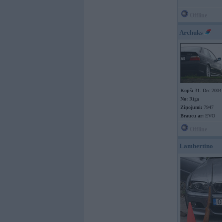
Offline
Archuks
Kopš:
31. Dec 2004
No:
Rīga
Ziņojumi:
7947
Braucu ar:
EVO
Offline
Lambertino