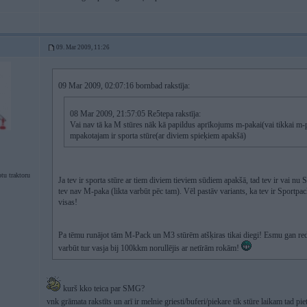
09. Mar 2009, 11:26
09 Mar 2009, 02:07:16 bornbad rakstīja:
08 Mar 2009, 21:57:05 Re5tepa rakstīja:
Vai nav tā ka M stūres nāk kā papildus aprīkojums m-pakai(vai tikkai m-
mpakotajam ir sporta stūre(ar diviem spieķiem apakšā)
tu traktoru
Ja tev ir sporta stūre ar tiem diviem tieviem sūdiem apakšā, tad tev ir vai 
tev nav M-paka (likta varbūt pēc tam). Vēl pastāv variants, ka tev ir Sportpa
visas!
Pa tēmu runājot tām M-Pack un M3 stūrēm atšķiras tikai diegi! Esmu gan red
varbūt tur vasja bij 100kkm norullējis ar netīrām rokām!
kurš kko teica par SMG?
vnk grāmata rakstīts un arī ir melnie griesti/buferi/piekare tik stūre laikam tad pi