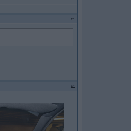
#71
#72