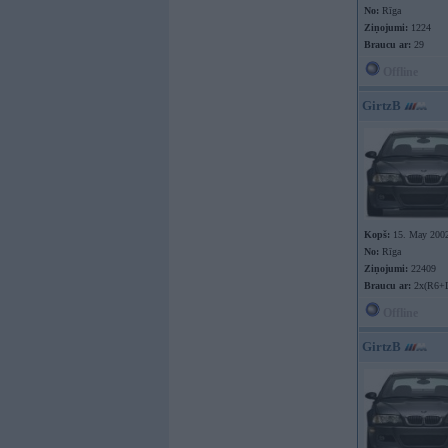
No:
Rīga
Ziņojumi:
1224
Braucu ar:
29
Offline
GirtzB
Kopš:
15. May 200
No:
Rīga
Ziņojumi:
22409
Braucu ar:
2x(R6+
Offline
GirtzB