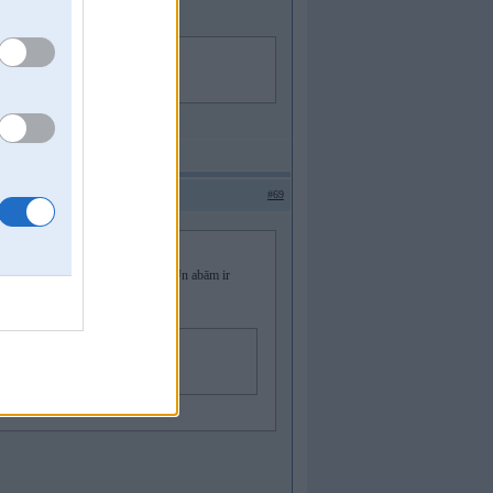
 melni
#69
dentiskas, vienāds diametrs utt. Un abām ir
sti melni