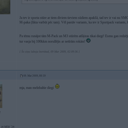
Ja tev ir sporta stūre ar tiem diviem tieviem sūdiem apakšā, tad tev ir vai nu 
M-paka (likta varbūt pēc tam). Vēl pastāv variants, ka tev ir Sportpack variants,
Pa tēmu runājot tām M-Pack un M3 stūrēm atšķiras tikai diegi! Esmu gan redzēj
tur vasja bij 100kkm norullējis ar netīrām rokām!
[ Šo ziņu laboja bornbad, 09 Mar 2009, 02:09:36 ]
09. Mar 2009, 08:59
mja, man melnbaltie diegi
2
 i4 M50 `24