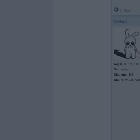
Offline
Re5tepa
Kopš:
20. Apr 2006
No:
Liepāja
Ziņojumi:
808
Braucu ar:
//m-pako