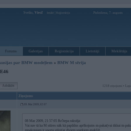
Sveiks,
Viesi!
|
Piektdiena, 7. augusts
Ienākt
Reģistrācija
Forums
Galerijas
Reģistrācija
Lietotāji
Meklētājs
kusijas par BMW modeļiem
»
BMW M sērija
 E46
Atbildēt
1218 ziņojumi • Lap
Ziņojums
09. Mar 2009, 02:07
08 Mar 2009, 21:57:05 Re5tepa rakstīja:
Vai nav tā ka M stūres nāk kā papildus aprīkojums m-pakai(vai tikkai m-paka
mpakotajam ir sporta stūre(ar diviem spieķiem apakšā)