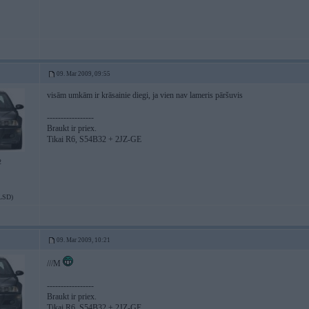
09. Mar 2009, 09:55
visām umkām ir krāsainie diegi, ja vien nav lameris pāršuvis
-----------------
Braukt ir priex.
Tikai R6, S54B32 + 2JZ-GE
2
LSD)
09. Mar 2009, 10:21
///M
-----------------
Braukt ir priex.
Tikai R6, S54B32 + 2JZ-GE