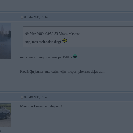
09. Mar 2009, 09:04
09 Mar 2009, 08:59:53 Maxis rakstīja:
mja, man melnbaltie diegi
nu ta peerku vinju no tevis pa 150LS
-----------------
Piedāvāju jaunas auto daļas, eļļas, riepas, piekares daļas utt...
09. Mar 2009, 09:52
Man ir ar krasainiem diegiem!
8