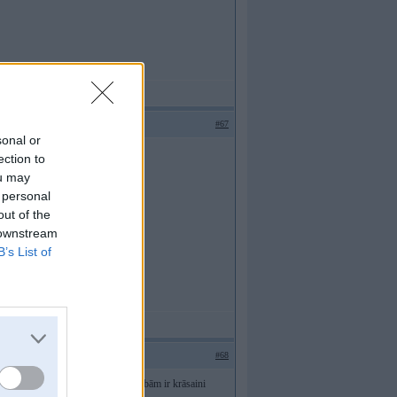
#67
sonal or
ni
ection to
ou may
 personal
out of the
 downstream
B’s List of
#68
iskas, vienāds diametrs utt. Un abām ir krāsaini