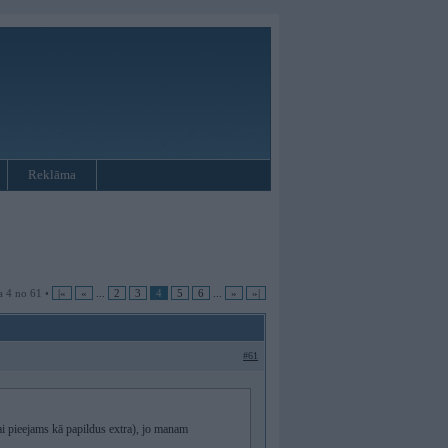
Reklāma
a 4 no 61 •
|«
«
...
2
3
4
5
6
...
»
»|
#61
i pieejams kā papildus extra), jo manam