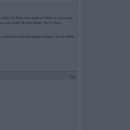
SMG kārba (M-Pack stūre nenāk ar SMG) vai arī tev nav
 kas satur daudz M-pack detaļas, bet ne visas!
is emmas bez tiem krāsainajiem diegiem, bet nu varbūt
#62