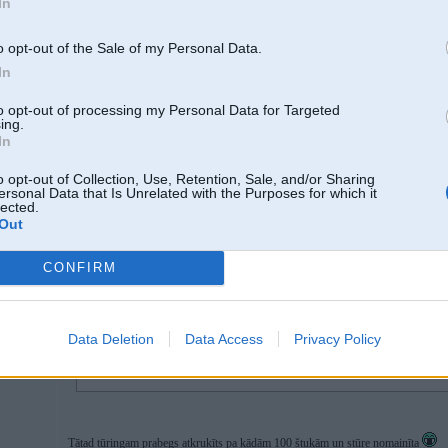
diegi.
In
o opt-out of the Sale of my Personal Data.
09 Mar 2009, 10:28:16 rolis rakstīja:
2
In
Mkas stūre ir kā mpačkas stūre, tikai diegi ir 3krasaini
m pačkai - parasti
3 sd, 330xi
to opt-out of processing my Personal Data for Targeted
ing.
In
o opt-out of Collection, Use, Retention, Sale, and/or Sharing
09. Mar 2009, 10:54
ersonal Data that Is Unrelated with the Purposes for which it
lected.
Out
09 Mar 2009, 10:51:12 Tigers rakstīja:
Nu nezinu, man ir e46 tourings ar Mpacku un M3 un abas stūres ir PILNĪGI i
krāsaini diegi.
CONFIRM
09 Mar 2009, 10:28:16 rolis rakstīja:
Data Deletion
Data Access
Privacy Policy
Mkas stūre ir kā mpačkas stūre, tikai diegi ir 3krasaini
m pačkai - para
 777 BMW
Tātad tūringam prabegs atkruķīts pa kādām 100 štukām un stūre nomainīta