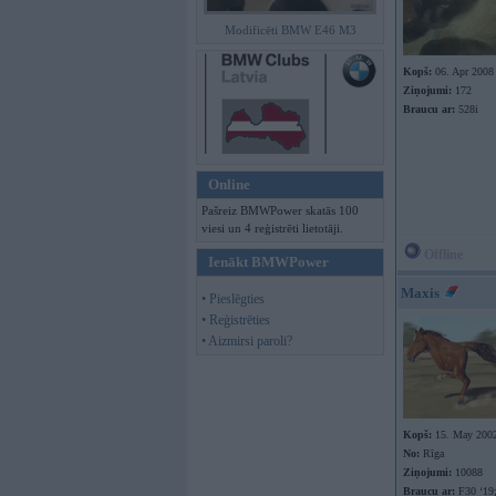
Modificēti BMW E46 M3
Kopš:
06. Apr 2008
Ziņojumi:
172
Braucu ar:
528i
Online
Pašreiz BMWPower skatās 100
viesi un 4 reģistrēti lietotāji.
Offline
Ienākt BMWPower
Maxis
• Pieslēgties
• Reģistrēties
• Aizmirsi paroli?
Kopš:
15. May 200
No:
Rīga
Ziņojumi:
10088
Braucu ar:
F30 ‘19;