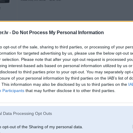
2
LSD)
.lv -
Do Not Process My Personal Information
09. Mar 2009, 10:28
to opt-out of the sale, sharing to third parties, or processing of your per
Mkas stūre ir kā mpačkas stūre, tikai diegi ir 3krasaini
m pačkai - parasti mel
formation for targeted advertising by us, please use the below opt-out s
r selection. Please note that after your opt-out request is processed y
eing interest-based ads based on personal information utilized by us or
disclosed to third parties prior to your opt-out. You may separately opt-
losure of your personal information by third parties on the IAB’s list of
. This information may also be disclosed by us to third parties on the
IA
Participants
that may further disclose it to other third parties.
 777 BMW
l Data Processing Opt Outs
09. Mar 2009, 10:51
o opt-out of the Sharing of my personal data.
Nu nezinu, man ir e46 tourings ar Mpacku un M3 un abas stūres ir PILNĪGI ident