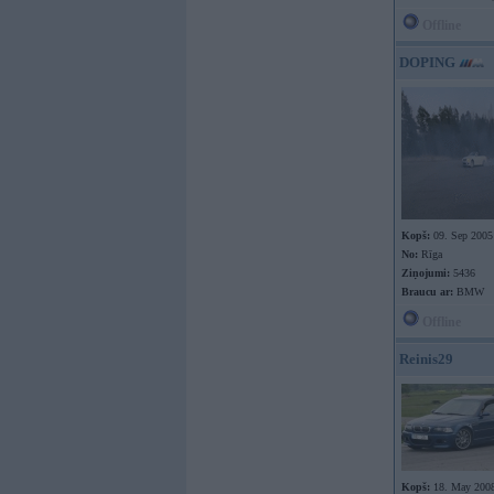
Offline
DOPING
Kopš:
09. Sep 2005
No:
Rīga
Ziņojumi:
5436
Braucu ar:
BMW
Offline
Reinis29
Kopš:
18. May 200