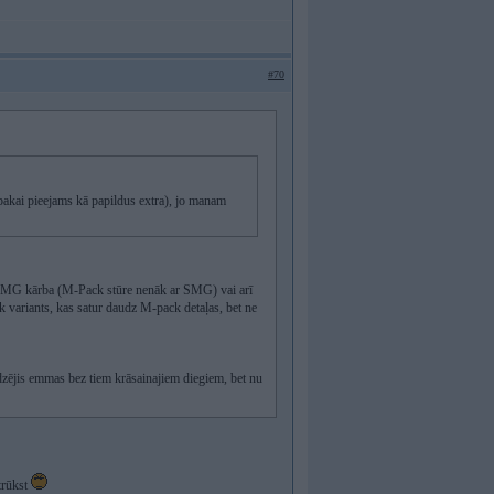
#70
pakai pieejams kā papildus extra), jo manam
nu SMG kārba (M-Pack stūre nenāk ar SMG) vai arī
ck variants, kas satur daudz M-pack detaļas, bet ne
zējis emmas bez tiem krāsainajiem diegiem, bet nu
etrūkst