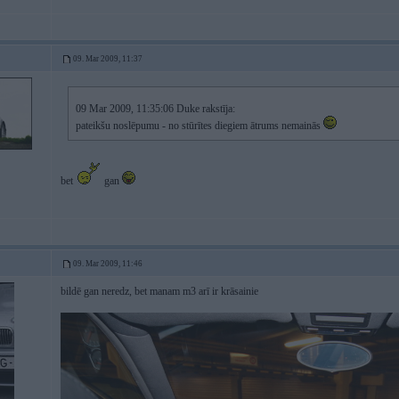
09. Mar 2009, 11:37
09 Mar 2009, 11:35:06 Duke rakstīja:
pateikšu noslēpumu - no stūrītes diegiem ātrums nemainās
bet
gan
09. Mar 2009, 11:46
bildē gan neredz, bet manam m3 arī ir krāsainie