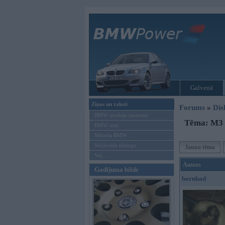
Galvenā
Ziņas un raksti
Forums
»
Dis
BMW modeļu jaunumi
Tēma: M3
BMW testi
Mēneša BMW
Sērijveida tūnings
Jauna tēma
Vel...
Autors
Gadījuma bilde
bornbad