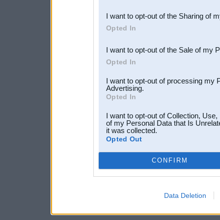
also be disclosed by us to 
I want to opt-out of the Sharing of 
Downstream Participants
th
Opted In
third parties.
I want to opt-out of the Sale of my 
Opted In
I want to opt-out of processing my 
Advertising.
Opted In
I want to opt-out of Collection, Use
of my Personal Data that Is Unrelat
it was collected.
Opted Out
CONFIRM
Data Deletion