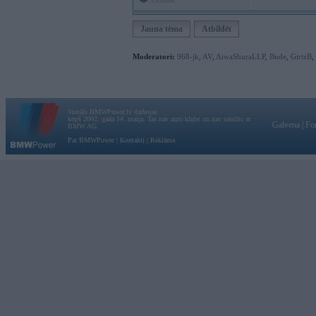
Offline
Jauna tēma
Atbildēt
Moderatori:
968-jk
,
AV
,
AiwaShuraLLP
,
Bude
,
GirtzB
,
Vortāls BMWPower.lv darbojas
kopš 2002. gada 14. maija. Tas nav auto klubs un nav saistīts ar
Galvena
|
Fo
BMW AG.
Par BMWPower
|
Kontakti
|
Reklāma