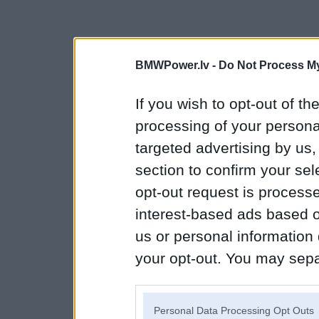
BMWPower.lv -
Do Not Process My
If you wish to opt-out of the
processing of your personal
targeted advertising by us
section to confirm your sel
opt-out request is proces
interest-based ads based o
us or personal information d
your opt-out. You may separ
disclosure of your personal
IAB’s list of downstream pa
Personal Data Processing Opt Outs