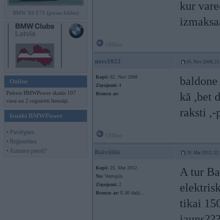
kur vare
BMW X6 E71 (preses bildes)
izmaksa
Offline
nors1022
05. Nov 2008, 21
Kopš:
02. Nov 2008
baldone 
Online
Ziņojumi:
4
Pašreiz BMWPower skatās 107
kā ,bet 
Braucu ar:
viesi un 2 reģistrēti lietotāji.
raksti ,
Ienākt BMWPower
• Pieslēgties
Offline
• Reģistrēties
• Aizmirsi paroli?
Raiviiiiic
26. Mar 2012, 12
Kopš:
25. Mar 2012
A tur Ba
No:
Ventspils
elektri
Ziņojumi:
2
Braucu ar:
E-30 daiļi...
tikai 15
jauns??