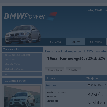
Sveiks,
Viesi!
Ie
Galvenā
Forums
Galerijas
Ziņas un raksti
Forums
»
Diskusijas par BMW modeļi
BMW modeļu jaunumi
Tēma: Kur noregulēt 325tds E36 a
BMW testi
Mēneša BMW
Sērijveida tūnings
Jauna tēma
Atbildēt
Vel...
Autors
Ziņojums
Gadījuma bilde
timma2
08. Oct 2008, 19
Kopš:
11. Jul 2008
325tds i
Ziņojumi:
4
kashtele
Braucu ar: