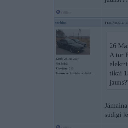
Offline
serhins
21. Apr 2012, 10
26 Mar
A tur 
Kopš:
29. Jan 2007
elektr
No:
Baloži
Ziņojumi:
213
tikai 
Braucu ar:
Atslēgām aizdedzē....
jauns
Jāmaina 
sūdīgi l