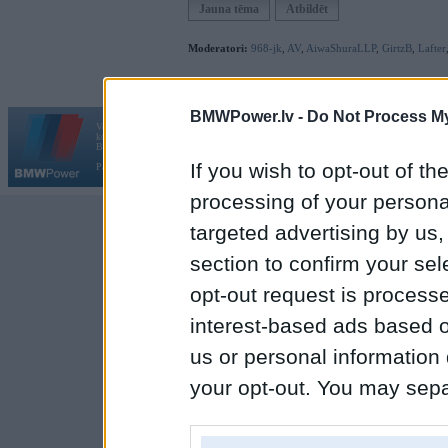
Jauna tēma
Atbildēt
Moderatori:
968-jk
,
AV
,
AiwaShuraLLP
,
GirtzB
,
Lafter
BMWPower.lv -
Do Not Process My
Vortāls BMWPower.lv darbojas
kopš 2002. gada 14. maija. Tas nav auto klubs un nav saistīts ar
Galvena
|
Fo
BMW AG.
If you wish to opt-out of the
Par BMWPower
|
Kontakti
|
Reklāma
processing of your personal
targeted advertising by us
section to confirm your sel
opt-out request is proces
interest-based ads based o
us or personal information d
your opt-out. You may separ
disclosure of your personal