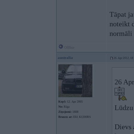
Tāpat ja
noteikt 
normāli
Offline
australia
26. Apr 2012, 18
26 Apr
Kopš:
12. Apr 2005
Lūdzu 
No:
Rīga
Ziņojumi:
1808
Braucu ar:
E61 K1200RS
Dievs 