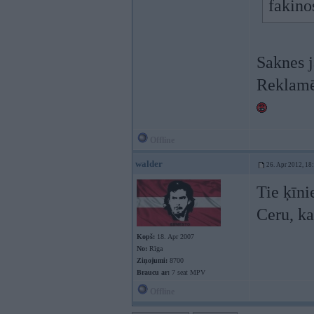
fakino
Saknes j
Reklamē
Offline
walder
26. Apr 2012, 18
Tie ķīni
Ceru, ka
Kopš:
18. Apr 2007
No:
Rīga
Ziņojumi:
8700
Braucu ar:
7 seat MPV
Offline