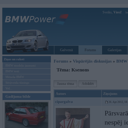
Sveiks,
Viesi!
Ie
Galvenā
Forums
Galerijas
Ziņas un raksti
Forums
»
Vispārējās diskusijas
»
BMW t
BMW modeļu jaunumi
Tēma: Ksenons
BMW testi
Mēneša BMW
Sērijveida tūnings
Jauna tēma
Atbildēt
Vel...
Autors
Ziņojums
Gadījuma bilde
cipargalva
26. Apr 2012, 18
Pārsvarā
nespēj i