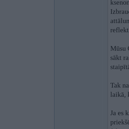
ksenon
Izbrau
attālu
reflek
Mūsu C
sākt r
staipī
Tak na
laikā, 
Ja es 
priekš