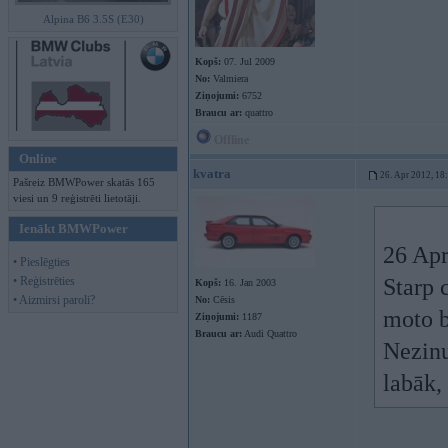
Alpina B6 3.5S (E30)
Kopš:
07. Jul 2009
No:
Valmiera
Ziņojumi:
6752
Braucu ar:
quattro
Offline
Online
kvatra
26. Apr 2012, 18
Pašreiz BMWPower skatās 165
viesi un 9 reģistrēti lietotāji.
Ienākt BMWPower
26 Apr
• Pieslēgties
• Reģistrēties
Starp c
Kopš:
16. Jan 2003
• Aizmirsi paroli?
No:
Cēsis
moto b
Ziņojumi:
1187
Braucu ar:
Audi Quattro
Nezinu
labāk,