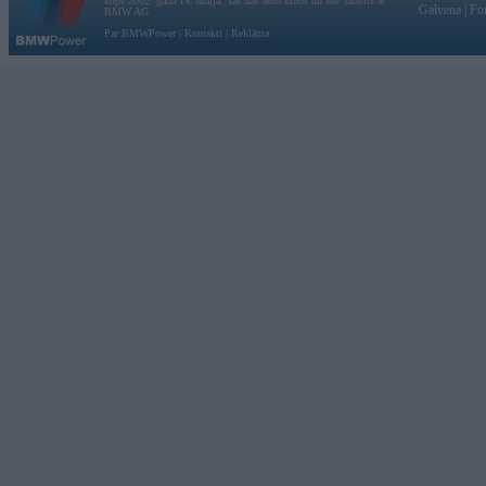
kopš 2002. gada 14. maija. Tas nav auto klubs un nav saistīts ar
Galvena
|
Fo
BMW AG.
Par BMWPower
|
Kontakti
|
Reklāma