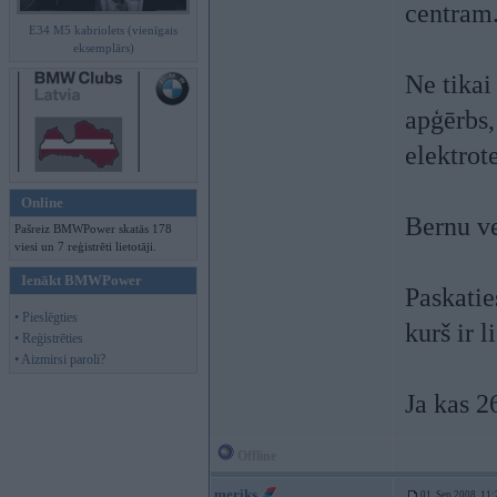
centram
E34 M5 kabriolets (vienīgais
eksemplārs)
Ne tikai 
apģērbs, 
elektrot
Online
Bernu ve
Pašreiz BMWPower skatās 178
viesi un 7 reģistrēti lietotāji.
Ienākt BMWPower
Paskatie
• Pieslēgties
kurš ir l
• Reģistrēties
• Aizmirsi paroli?
Ja kas 
Offline
meriks
01. Sep 2008, 11: