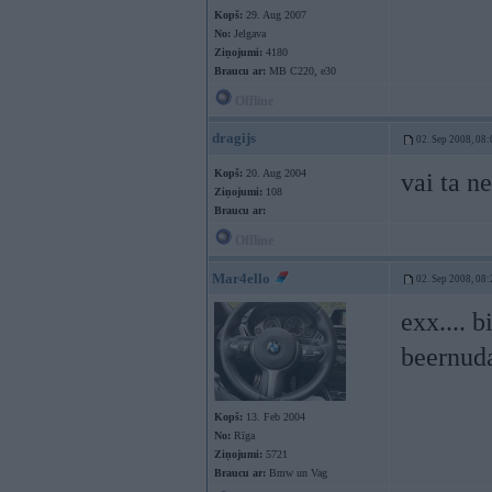
Kopš:
29. Aug 2007
No:
Jelgava
Ziņojumi:
4180
Braucu ar:
MB C220, e30
Offline
dragijs
02. Sep 2008, 08:
Kopš:
20. Aug 2004
vai ta n
Ziņojumi:
108
Braucu ar:
Offline
Mar4ello
02. Sep 2008, 08:
exx.... 
beernuda
Kopš:
13. Feb 2004
No:
Rīga
Ziņojumi:
5721
Braucu ar:
Bmw un Vag