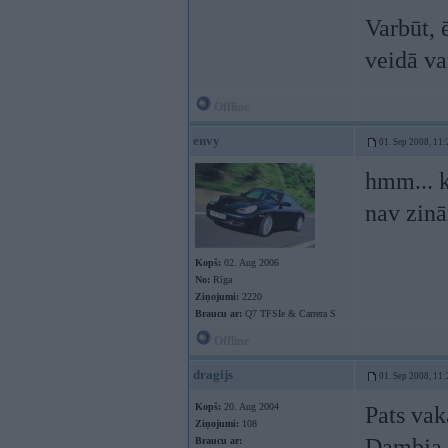
Varbūt, 
veidā va
Offline
envy
01. Sep 2008, 11:
hmm... k
nav zin
Kopš:
02. Aug 2006
No:
Rīga
Ziņojumi:
2220
Braucu ar:
Q7 TFSIe & Carrera S
Offline
dragijs
01. Sep 2008, 11:
Kopš:
20. Aug 2004
Pats vak
Ziņojumi:
108
Dambja i
Braucu ar: