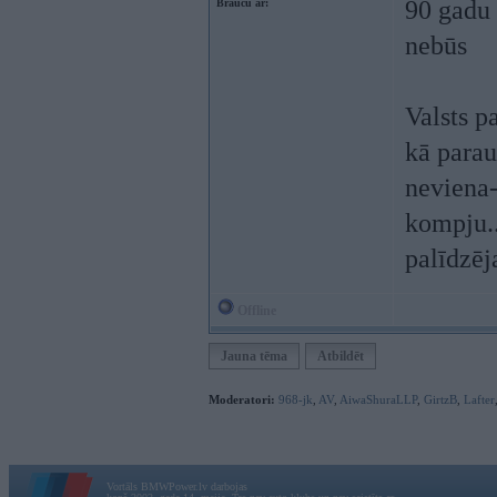
90 gadu 
Braucu ar:
nebūs
Valsts p
kā parau
neviena
kompju..
palīdzēja
Offline
Jauna tēma
Atbildēt
Moderatori:
968-jk
,
AV
,
AiwaShuraLLP
,
GirtzB
,
Lafter
Vortāls BMWPower.lv darbojas