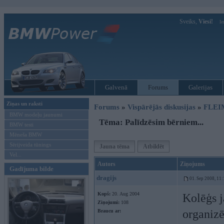
Sveiks,
Viesi!
Ie
Galvenā
Forums
Galerijas
Ziņas un raksti
Forums
»
Vispārējās diskusijas
»
FLEI
BMW modeļu jaunumi
Tēma: Palīdzēsim bērniem...
BMW testi
Mēneša BMW
Sērijveida tūnings
Jauna tēma
Atbildēt
Vel...
Autors
Ziņojums
Gadījuma bilde
dragijs
01. Sep 2008, 11:
Kopš:
20. Aug 2004
Kolēģs 
Ziņojumi:
108
organizē
Braucu ar: