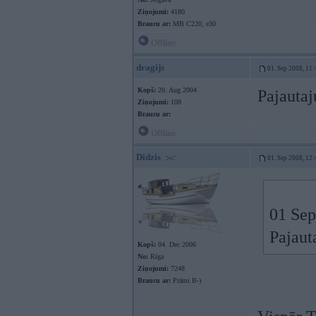
Ziņojumi:
4180
Braucu ar:
MB C220, e30
Offline
dragijs
01. Sep 2008, 11:
Kopš:
20. Aug 2004
Pajautaj
Ziņojumi:
108
Braucu ar:
Offline
Didzis
01. Sep 2008, 12:
01 Sep
Pajauta
Kopš:
04. Dec 2006
No:
Rīga
Ziņojumi:
7248
Braucu ar:
Prāmi B-)