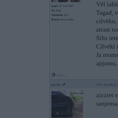
Vēl labā
Kopš:
20. Feb 2007
No:
Rīga
Tagad, v
Ziņojumi:
6311
cilvēku,
Braucu ar:
pa retam.
atrast to
Silts ie
Cilvēki 
Ja mums
apjomu, 
Offline
meriks
01. Sep 2008, 22:
aizziet 
sanjemaa