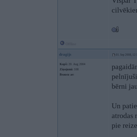
Vispār T
cilvēki
Offline
dragijs
01. Sep 2008, 12:
Kopš:
20. Aug 2004
pagaidām
Ziņojumi:
108
pelnījuš
Braucu ar:
bērni ja
Un patie
atrodas 
pie reiz