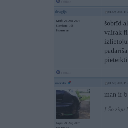
Offline
dragijs
01. Sep 2008, 11:
Kopš:
20. Aug 2004
šobrīd a
Ziņojumi:
108
vairak fi
Braucu ar:
izlietoj
padarīša
pieteikt
Offline
meriks
01. Sep 2008, 11:
man ir b
[ Šo ziņu 
Kopš:
29. Aug 2007
No:
Jelgava