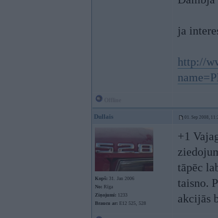
ja intere
http://
name=P
Offline
Dullais
01. Sep 2008, 11:
+1 Vajag
ziedoju
tāpēc la
Kopš:
31. Jan 2006
taisno. 
No:
Rīga
Ziņojumi:
1233
akcijās
Braucu ar:
E12 525, 528