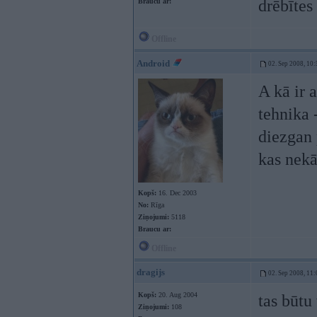
drēbītes 
Braucu ar:
Offline
Android
02. Sep 2008, 10:
A kā ir 
tehnika 
diezgan 
kas nek
Kopš:
16. Dec 2003
No:
Rīga
Ziņojumi:
5118
Braucu ar:
Offline
dragijs
02. Sep 2008, 11:
Kopš:
20. Aug 2004
tas būtu
Ziņojumi:
108