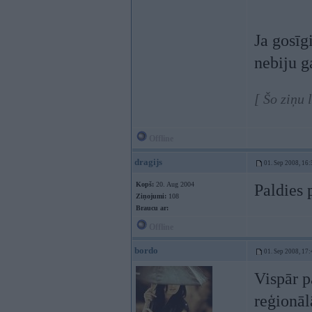
Ja gosīg
nebiju ga
[ Šo ziņu 
Offline
dragijs
01. Sep 2008, 16:
Kopš:
20. Aug 2004
Paldies 
Ziņojumi:
108
Braucu ar:
Offline
bordo
01. Sep 2008, 17:
Vispār pa
reģionā