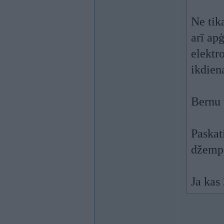
Ne tika
arī apģ
elektr
ikdiena
Bernu 
Paskat
džemper
Ja kas