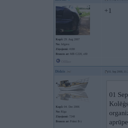
+1
Kopš:
29. Aug 2007
No:
Jelgava
Ziņojumi:
4180
Braucu ar:
MB C220, e30
Offline
Didzis
01. Sep 2008, 11:
01 Sep
Kolēģs
Kopš:
04. Dec 2006
organi
No:
Rīga
Ziņojumi:
7248
aprūpe
Braucu ar:
Prāmi B-)