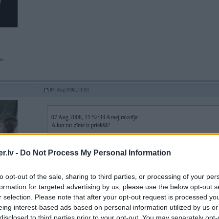
to
07. Aug 2008, 11:53
07 Aug 2008, 11:52:34 Arnej rakstīja:
A kur tur zīme ir priekšā?
.lv -
Do Not Process My Personal Information
kāda zīme
to opt-out of the sale, sharing to third parties, or processing of your per
formation for targeted advertising by us, please use the below opt-out s
r selection. Please note that after your opt-out request is processed y
eing interest-based ads based on personal information utilized by us or
disclosed to third parties prior to your opt-out. You may separately opt-