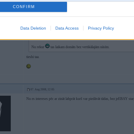
CONFIRM
07. Aug 2008, 12:02
Data Deletion
Data Access
Privacy Policy
07 Aug 2008, 11:54:44 Arnej rakstīja:
[..kr4 bez tas vertikaalaas bmw ziimes priekshaa...]
Nu rekur
tas laikam domāts bez vertikālajām nāsīm.
tieshi taa.
07. Aug 2008, 12:05
Nu es intereses pēc ar zināt labprāt kurš var piedāvāt tādas, bez jeEBAY star