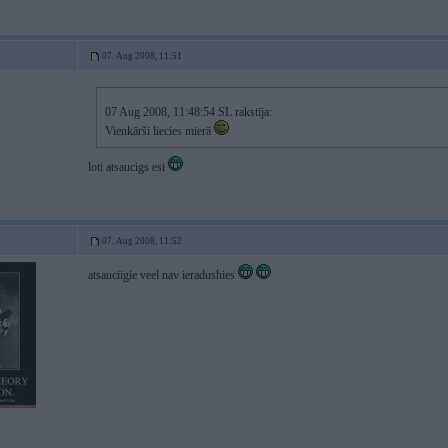
07. Aug 2008, 11:51
07 Aug 2008, 11:48:54 SL rakstīja:
Vienkārši liecies mierā
loti atsaucigs esi
07. Aug 2008, 11:52
atsauciigie veel nav ieradushies