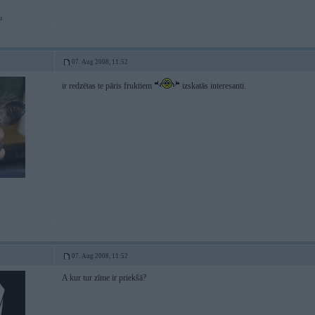
u
07. Aug 2008, 11:52
ir redzētas te pāris fruktiem
izskatās interesanti.
07. Aug 2008, 11:52
A kur tur zīme ir priekšā?