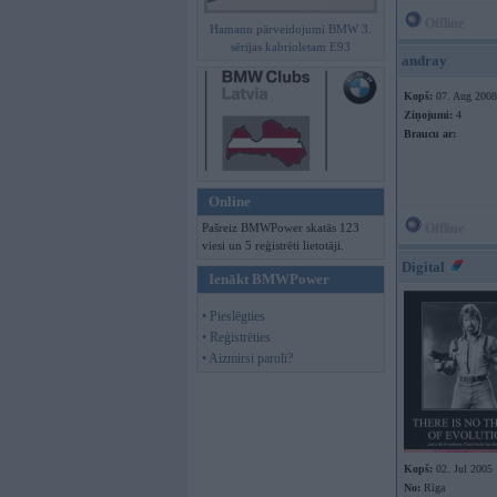
Offline
Hamann pārveidojumi BMW 3.
sērijas kabrioletam E93
andray
Kopš:
07. Aug 2008
Ziņojumi:
4
Braucu ar:
Online
Pašreiz BMWPower skatās 123
Offline
viesi un 5 reģistrēti lietotāji.
Digital
Ienākt BMWPower
• Pieslēgties
• Reģistrēties
• Aizmirsi paroli?
Kopš:
02. Jul 2005
No:
Rīga