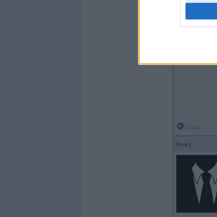
Offline
andray
Kopš:
07. Aug 2008
Ziņojumi:
4
Braucu ar:
Offline
Arnej