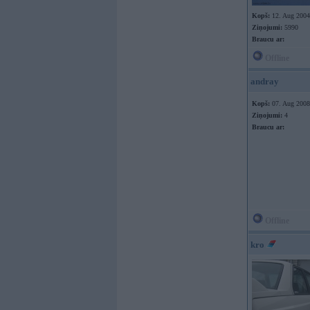
Kopš:
12. Aug 2004
Ziņojumi:
5990
Braucu ar:
Offline
andray
Kopš:
07. Aug 2008
Ziņojumi:
4
Braucu ar:
Offline
kro