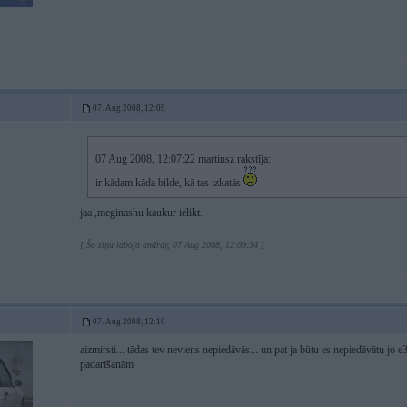
07. Aug 2008, 12:09
07 Aug 2008, 12:07:22 martinsz rakstīja:
ir kādam kāda bilde, kā tas izkatās
jaa ,meginashu kaukur ielikt.
[ Šo ziņu laboja andray, 07 Aug 2008, 12:09:34 ]
07. Aug 2008, 12:10
aizmirsti... tādas tev neviens nepiedāvās... un pat ja būtu es nepiedāvātu jo
padarīšanām