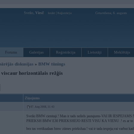
Sveiks,
Viesi!
|
Ceturtdiena, 6. augusts
Ienākt
Reģistrācija
Forums
Galerijas
Reģistrācija
Lietotāji
Meklētājs
pārējās diskusijas
»
BMW tūnings
viscaur horizontālais režģis
Ziņojums
07. Aug 2008, 11:43
Sveiki BMW cienitaji.! Man ir tads neliels jautajums-VAI IR IE
PRIEKSH BMW E30 PRIEKSHEJO RESTI VISU KA VIENU .! es ar to domaju to
bez tas vertikaalaas bmw ziimes priekshaa.! vai ir tada iespeja,vai varbut kad