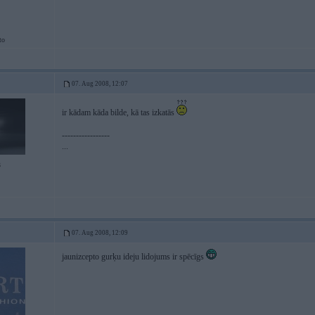
to
07. Aug 2008, 12:07
ir kādam kāda bilde, kā tas izkatās
-----------------
...
3
07. Aug 2008, 12:09
jaunizcepto gurķu ideju lidojums ir spēcīgs