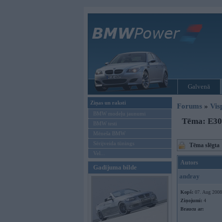
Galvenā
Ziņas un raksti
Forums
»
Vis
BMW modeļu jaunumi
Tēma: E30 
BMW testi
Mēneša BMW
Sērijveida tūnings
Tēma slēgta
Vel...
Autors
Gadījuma bilde
andray
Kopš:
07. Aug 2008
Ziņojumi:
4
Braucu ar: