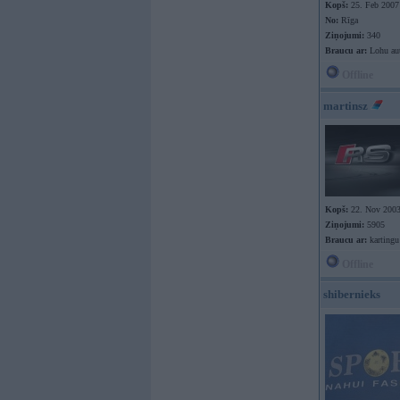
Kopš:
25. Feb 2007
No:
Rīga
Ziņojumi:
340
Braucu ar:
Lohu au
Offline
martinsz
Kopš:
22. Nov 200
Ziņojumi:
5905
Braucu ar:
kartingu
Offline
shibernieks