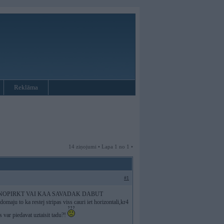
Reklāma
14 ziņojumi • Lapa 1 no 1 •
#1
SPEJAMS NOPIRKT VAI KAA SAVADAK DABUT
 ka restej stripas viss cauri iet horizontali,kr4
s var piedavat uztaisit tadu?!