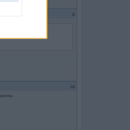
#9
#10
pniecības.