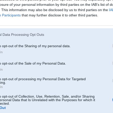
07. Aug 2008, 11:54
losure of your personal information by third parties on the IAB’s list of
. This information may also be disclosed by us to third parties on the
IA
[..kr4 bez tas vertikaalaas bmw ziimes priekshaa...]
Participants
that may further disclose it to other third parties.
Nu rekur
tas laikam domāts bez vertikālajām nāsīm.
l Data Processing Opt Outs
o opt-out of the Sharing of my personal data.
In
to
o opt-out of the Sale of my Personal Data.
In
07. Aug 2008, 11:55
to opt-out of processing my Personal Data for Targeted
ing.
07 Aug 2008, 11:52:29 Digital rakstīja:
In
atsauciigie veel nav ieradushies
o opt-out of Collection, Use, Retention, Sale, and/or Sharing
ersonal Data that Is Unrelated with the Purposes for which it
lected.
t pussy magnet
Out