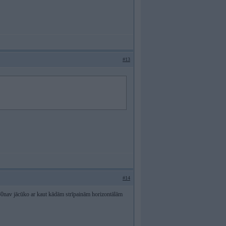
#13
#14
 e30nav jācūko ar kaut kādām strīpainām horizontālām