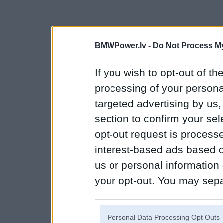
BMWPower.lv -
Do Not Process My
If you wish to opt-out of the
processing of your personal
targeted advertising by us
section to confirm your sel
opt-out request is proces
interest-based ads based o
us or personal information d
your opt-out. You may separ
disclosure of your personal
IAB’s list of downstream pa
Personal Data Processing Opt Outs