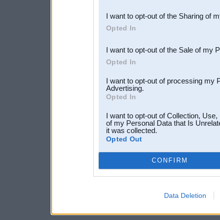
also be disclosed by us to 
I want to opt-out of the Sharing of 
Downstream Participants
th
Opted In
third parties.
I want to opt-out of the Sale of my 
Opted In
I want to opt-out of processing my 
Advertising.
Opted In
I want to opt-out of Collection, Use
of my Personal Data that Is Unrelat
it was collected.
Opted Out
CONFIRM
Data Deletion