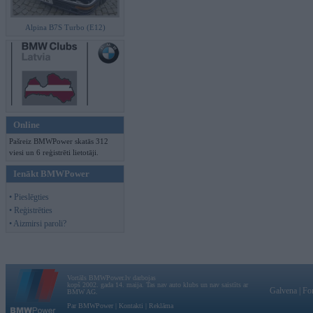
Alpina B7S Turbo (E12)
Online
Pašreiz BMWPower skatās 312
viesi un 6 reģistrēti lietotāji.
Ienākt BMWPower
• Pieslēgties
• Reģistrēties
• Aizmirsi paroli?
Vortāls BMWPower.lv darbojas
kopš 2002. gada 14. maija. Tas nav auto klubs un nav saistīts ar
Galvena
|
Fo
BMW AG.
Par BMWPower
|
Kontakti
|
Reklāma