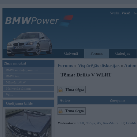
Sveiks,
Viesi!
Ie
Galvenā
Forums
Galerijas
Ziņas un raksti
Forums
»
Vispārējās diskusijas
»
Autom
BMW modeļu jaunumi
Tēma: Drifts V WLRT
BMW testi
Mēneša BMW
Sērijveida tūnings
Tēma slēgta
Vel...
Autors
Ziņojums
Gadījuma bilde
Tēma slēgta
Moderatori:
6500
,
968-jk
,
AV
,
AiwaShuraLLP
,
Double