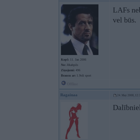
LAFs neb
vel būs.
Kopš:
11. Jan 2006
No:
Jēkabpils
Ziņojumi:
496
Braucu ar:
1.9tdi sport
Offline
Ragainaa
24. May 2008, 12:
Dalībnie