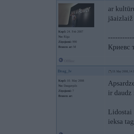
ar kultūr
jāaizlaiž
Kopš:
24. Feb 2007
----------
No:
Rīga
Ziņojumi:
990
Криевс т
Braucu ar:
M
Offline
Drag_lv
19. May 2008, 14:
Kopš:
10. May 2008
Apsardze 
No:
Daugavpils
ir daudz 
Ziņojumi:
7
Braucu ar:
Lidostai 
ieksa ta