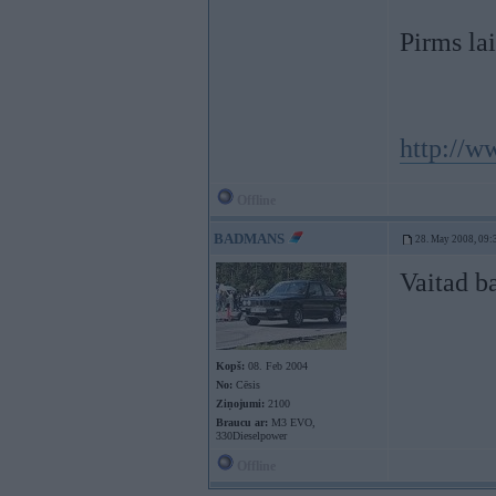
Pirms lai
http://w
Offline
BADMANS
28. May 2008, 09:
Vaitad b
Kopš:
08. Feb 2004
No:
Cēsis
Ziņojumi:
2100
Braucu ar:
M3 EVO,
330Dieselpower
Offline