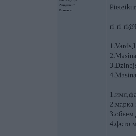
Pieteiku
Ziņojumi:
7
Braucu ar:
ri-ri-ri@
1.Vards,
2.Masina
3.Dzinej
4.Masina
1.имя,ф
2.марка
3.обьём
4.фото 