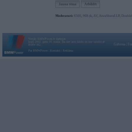
Jauna tēma
Atbildēt
Moderatori:
6500
,
968-jk
,
AV
,
AiwaShuraLLP
,
Double
Vortāls BMWPower.lv darbojas
kopš 2002. gada 14. maija. Tas nav auto klubs un nav saistīts ar
Galvena
|
Fo
BMW AG.
Par BMWPower
|
Kontakti
|
Reklāma