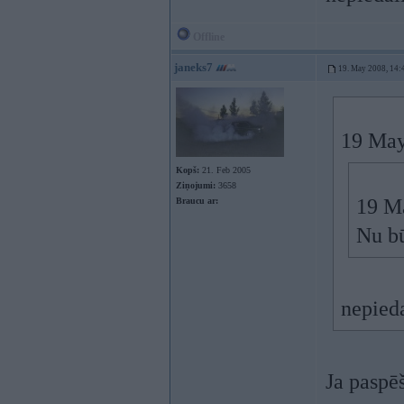
Offline
janeks7
19. May 2008, 14:
19 May
Kopš:
21. Feb 2005
Ziņojumi:
3658
19 Ma
Braucu ar:
Nu bū
nepied
Ja paspē