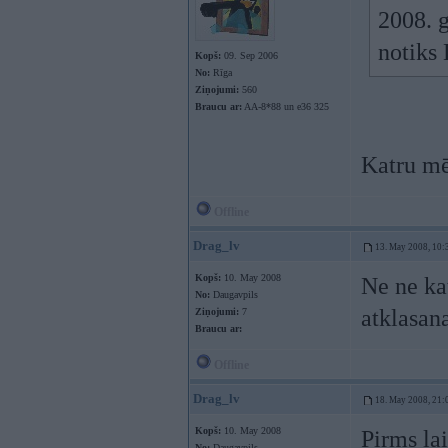
2008. g
notiks
Kopš:
09. Sep 2006
No:
Rīga
Ziņojumi:
560
Braucu ar:
AA-8*88 un e36 325
Katru mē
Offline
Drag_lv
13. May 2008, 10:
Kopš:
10. May 2008
Ne ne ka
No:
Daugavpils
atklasanas
Ziņojumi:
7
Braucu ar:
Offline
Drag_lv
18. May 2008, 21:
Kopš:
10. May 2008
Pirms lai
No:
Daugavpils