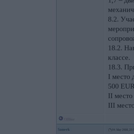
1,7 – дв
механич
8.2. Уча
мероприя
сопрово
18.2. Н
классе.
18.3. Пр
I место 
500 EUR
II место
III мест
Offline
Saneek
04. May 2008, 23: