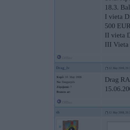
18.3. Ba
I vieta 
500 EUR
II vieta
III Viet
Offline
Drag_lv
12. May 2008, 20:
Kopš:
10. May 2008
Drag RAC
No:
Daugavpils
15.06.20
Ziņojumi:
7
Braucu ar:
Offline
sh
12. May 2008, 20: