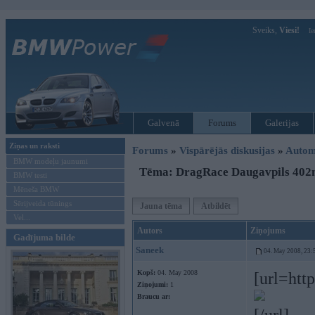
Sveiks,
Viesi!
Ie
Galvenā
Forums
Galerijas
Ziņas un raksti
Forums
»
Vispārējās diskusijas
»
Autom
BMW modeļu jaunumi
Tēma: DragRace Daugavpils 402m
BMW testi
Mēneša BMW
Sērijveida tūnings
Jauna tēma
Atbildēt
Vel...
Autors
Ziņojums
Gadījuma bilde
Saneek
04. May 2008, 23:
Kopš:
04. May 2008
[url=ht
Ziņojumi:
1
Braucu ar: