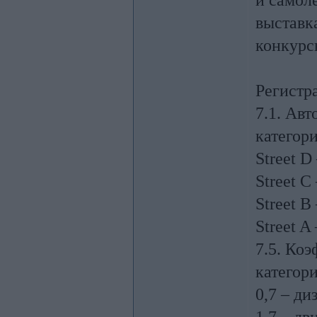
и самол
выставк
конкурс
Регистра
7.1. Ав
категор
Street D
Street C
Street B
Street A
7.5. Ко
категори
0,7 – ди