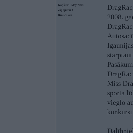
Kopš:
04. May 2008
DragRac
Ziņojumi:
1
2008. ga
Braucu ar:
DragRace
Autosacīk
Igaunijas
starptaut
Pasākuma
DragRace
Miss Dra
sporta l
vieglo a
konkursi
Dalībniek