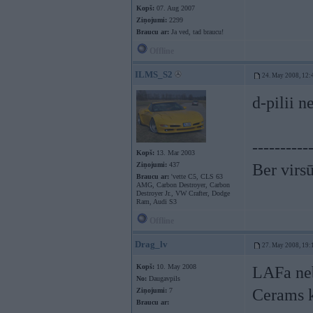
Kopš:
07. Aug 2007
Ziņojumi:
2299
Braucu ar:
Ja ved, tad braucu!
Offline
ILMS_S2
24. May 2008, 12:
d-pilii n
----------
Kopš:
13. Mar 2003
Ziņojumi:
437
Ber virsū
Braucu ar:
'vette C5, CLS 63
AMG, Carbon Destroyer, Carbon
Destroyer Jr., VW Crafter, Dodge
Ram, Audi S3
Offline
Drag_lv
27. May 2008, 19:
Kopš:
10. May 2008
LAFa neb
No:
Daugavpils
Cerams k
Ziņojumi:
7
Braucu ar: