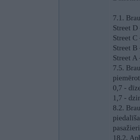
7.1. Brau
Street D
Street C
Street B
Street A
7.5. Bra
piemēroti
0,7 - dī
1,7 - dz
8.2. Brau
piedalīša
pasažieri
18.2. Apb