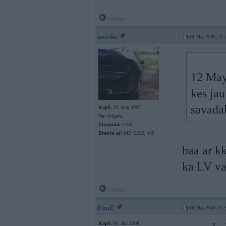
Offline
meriks
18. May 2008, 21:
12 May 
kes jau
savada
Kopš:
29. Aug 2007
No:
Jelgava
Ziņojumi:
4180
Braucu ar:
MB C220, e30
baa ar kk
ka LV val
Offline
EimZ
18. May 2008, 21:
Kopš:
09. Jan 2008