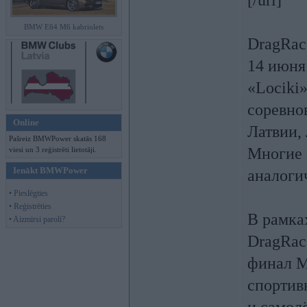
[/url]
BMW E64 M6 kabriolets
DragRac
14 июня 
«Lociki
соревно
Online
Латвии,
Pašreiz BMWPower skatās 168
Многие 
viesi un 3 reģistrēti lietotāji.
Ienākt BMWPower
аналоги
• Pieslēgties
• Reģistrēties
В рамка
• Aizmirsi paroli?
DragRace
финал Mi
спортив