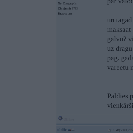
par valo
No:
Daugavpils
Ziņojumi:
3763
Braucu ar:
un tagad
maksaat 4
galvu? v
uz dragu 
pag. gad
vareetu 
----------
Paldies 
vienkārš
Offline
uldiic
18. May 2008, 22: