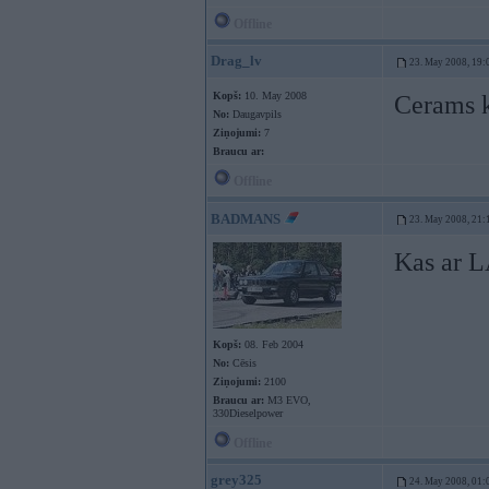
Offline
Drag_lv
23. May 2008, 19:
Kopš:
10. May 2008
Cerams k
No:
Daugavpils
Ziņojumi:
7
Braucu ar:
Offline
BADMANS
23. May 2008, 21:
Kas ar 
Kopš:
08. Feb 2004
No:
Cēsis
Ziņojumi:
2100
Braucu ar:
M3 EVO,
330Dieselpower
Offline
grey325
24. May 2008, 01: