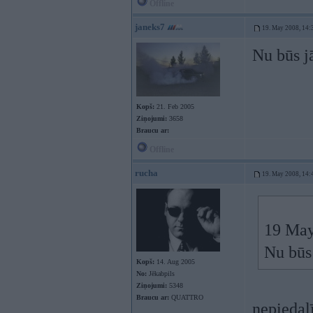
Offline
janeks7
19. May 2008, 14:
Nu būs j
Kopš:
21. Feb 2005
Ziņojumi:
3658
Braucu ar:
Offline
rucha
19. May 2008, 14:
19 May
Nu būs 
Kopš:
14. Aug 2005
No:
Jēkabpils
Ziņojumi:
5348
Braucu ar:
QUATTRO
nepiedal