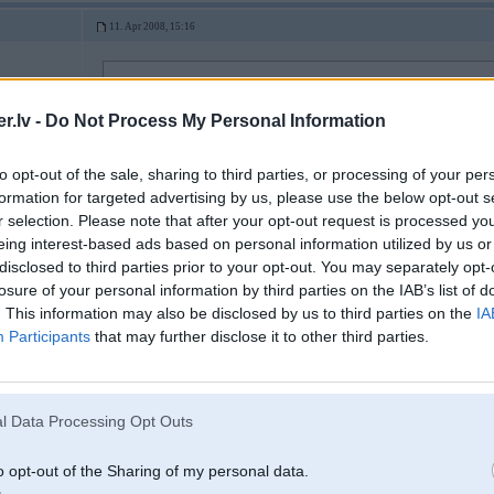
11. Apr 2008, 15:16
11 Apr 2008, 15:15:38 rucha rakstīja:
Tu vispirms izdoma ko gribi-ātri,lēti vai kavalitatīvi!!Visu nevar gribēt š
.lv -
Do Not Process My Personal Information
to opt-out of the sale, sharing to third parties, or processing of your per
Viņš vnk ir idiots
formation for targeted advertising by us, please use the below opt-out s
r selection. Please note that after your opt-out request is processed y
eing interest-based ads based on personal information utilized by us or
disclosed to third parties prior to your opt-out. You may separately opt-
11. Apr 2008, 15:16
losure of your personal information by third parties on the IAB’s list of
. This information may also be disclosed by us to third parties on the
IA
11 Apr 2008, 15:15:45 mayday rakstīja:
Participants
that may further disclose it to other third parties.
Šitie čavas man ļoooti patīk - " ātri, kvalitatīvi un par velti "
l Data Processing Opt Outs
+1
o opt-out of the Sharing of my personal data.