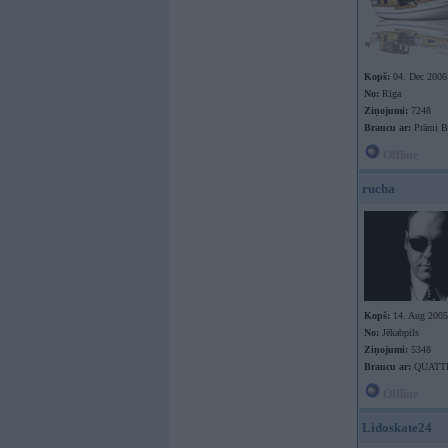
Kopš:
04. Dec 2006
No:
Rīga
Ziņojumi:
7248
Braucu ar:
Prāmi B
Offline
rucha
Kopš:
14. Aug 2005
No:
Jēkabpils
Ziņojumi:
5348
Braucu ar:
QUATT
Offline
Lidoskate24