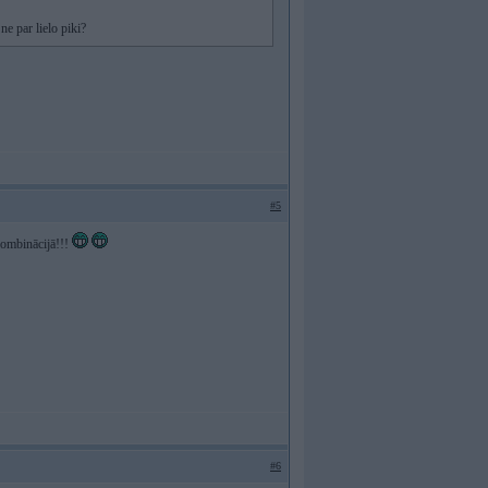
ne par lielo piki?
#5
 kombinācijā!!!
#6