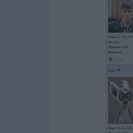
Kopš:
21. Nov 200
No:
Rīga
Ziņojumi:
1863
Braucu ar:
Offline
depo
Kopš:
09. Jan 2006