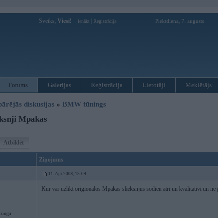
Sveiks,
Viesi!
|
Piektdiena, 7. augusts
Ienākt
Reģistrācija
Forums
Galerijas
Reģistrācija
Lietotāji
Meklētājs
pārējās diskusijas
»
BMW tūnings
ksnji Mpakas
Atbildēt
Ziņojums
11. Apr 2008, 15:09
Kur var uzlikt origionalos Mpakas slieksnjus sodien atri un kvalitativi un ne p
izinga