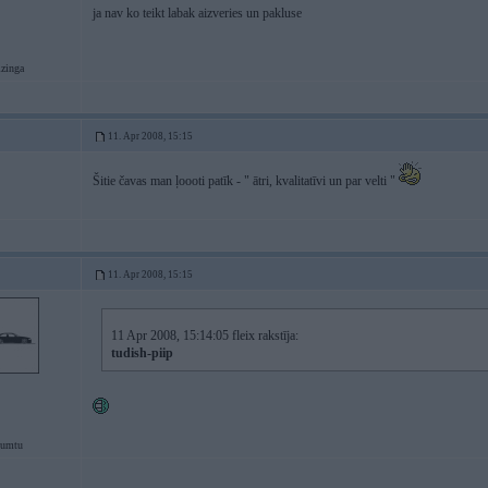
ja nav ko teikt labak aizveries un pakluse
izinga
11. Apr 2008, 15:15
Šitie čavas man ļoooti patīk - " ātri, kvalitatīvi un par velti "
11. Apr 2008, 15:15
11 Apr 2008, 15:14:05 fleix rakstīja:
tudish-piip
jumtu