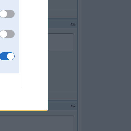
#11
ne par lielo piki?
 un beidz panikot...
#12