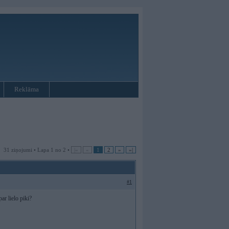
Reklāma
31 ziņojumi • Lapa 1 no 2 •
|«
«
1
2
»
»|
#1
ar lielo piki?