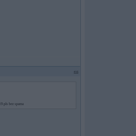
#16
919.pls bez spama