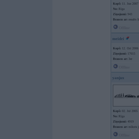
Kopš:
11. Jun 2007
No:
Rīga
Ziņojumi:
943
Braucu ar:
renalts l
Offline
meidei
Kopš:
12. Oct 2006
Ziņojumi:
17615
Braucu ar:
3er
Offline
yanjux
Kopš:
02. Jul 2005
No:
Rīga
Ziņojumi:
4919
Braucu ar:
mīkstu 
Offline