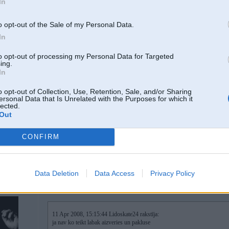
In
o opt-out of the Sale of my Personal Data.
In
11. Apr 2008, 15:17
to opt-out of processing my Personal Data for Targeted
ing.
11 Apr 2008, 15:09:53 Lidoskate24 rakstīja:
In
Kur var uzlikt origionalos Mpakas slieksnjus sodien atri un kvalitativi un 
o opt-out of Collection, Use, Retention, Sale, and/or Sharing
ersonal Data that Is Unrelated with the Purposes for which it
lected.
Uzraksti skaidraak - kaadai mashiinai, ir visi vajadziigie stiprinaajumi vai nav
Out
No sheit esoshajiem, domaaju, ka Ghostdog vareetu paliidzeet
CONFIRM
al
Data Deletion
Data Access
Privacy Policy
11. Apr 2008, 15:17
11 Apr 2008, 15:15:44 Lidoskate24 rakstīja:
ja nav ko teikt labak aizveries un pakluse