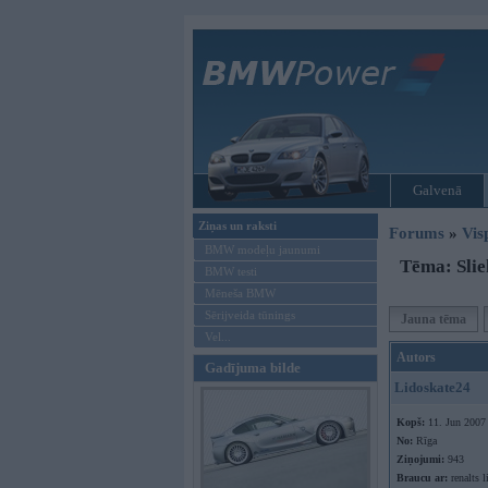
Galvenā
Ziņas un raksti
Forums
»
Vis
BMW modeļu jaunumi
Tēma: Slie
BMW testi
Mēneša BMW
Sērijveida tūnings
Jauna tēma
Vel...
Autors
Gadījuma bilde
Lidoskate24
Kopš:
11. Jun 2007
No:
Rīga
Ziņojumi:
943
Braucu ar:
renalts l