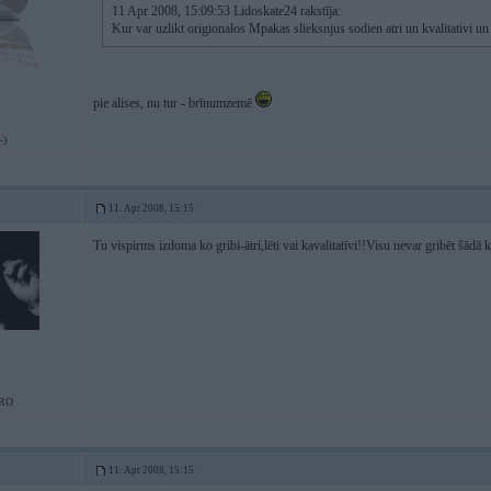
11 Apr 2008, 15:09:53 Lidoskate24 rakstīja:
Kur var uzlikt origionalos Mpakas slieksnjus sodien atri un kvalitativi un 
pie alises, nu tur - brīnumzemē
-)
11. Apr 2008, 15:15
Tu vispirms izdoma ko gribi-ātri,lēti vai kavalitatīvi!!Visu nevar gribēt šādā
RO
11. Apr 2008, 15:15