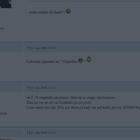
...puika nepīpē tik daudz!!
RO
11. Apr 2008, 15:19
Galvenais japasaka ka " Orģinālos
"
11. Apr 2008, 15:21
ok E 36 originalie plasmasas slieksnji ar origin stiprinajumu.
Zinu ka var ari atri un kvalitativi,ja esi profs.
Cena varetu but lidz 30 ls par abiem.ja kads var tad ludzu pm vai 26184919.
izinga
11. Apr 2008, 15:24