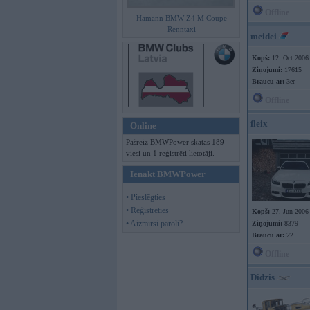
Offline
Hamann BMW Z4 M Coupe
Renntaxi
meidei
Kopš:
12. Oct 2006
Ziņojumi:
17615
Braucu ar:
3er
Offline
fleix
Online
Pašreiz BMWPower skatās 189
viesi un 1 reģistrēti lietotāji.
Ienākt BMWPower
• Pieslēgties
• Reģistrēties
Kopš:
27. Jun 2006
• Aizmirsi paroli?
Ziņojumi:
8379
Braucu ar:
22
Offline
Didzis