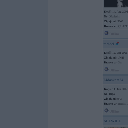
Kopš:
14. Aug 2005
No:
Jēkabpils
Ziņojumi:
5348
Braucu ar:
QUATT
Offline
meidei
Kopš:
12. Oct 2006
Ziņojumi:
17615
Braucu ar:
3er
Offline
Lidoskate24
Kopš:
11. Jun 2007
No:
Rīga
Ziņojumi:
943
Braucu ar:
renalts l
Offline
ALLWILL