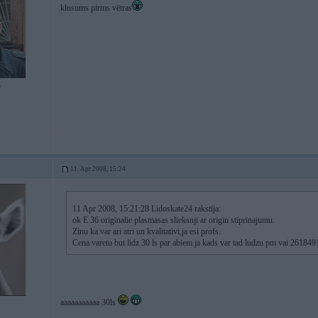
klusums pirms vētras
7
11. Apr 2008, 15:24
11 Apr 2008, 15:21:28 Lidoskate24 rakstīja:
ok E 36 originalie plasmasas slieksnji ar origin stiprinajumu.
Zinu ka var ari atri un kvalitativi,ja esi profs.
Cena varetu but lidz 30 ls par abiem.ja kads var tad ludzu pm vai 26184
aaaaaaaaaaa 30ls