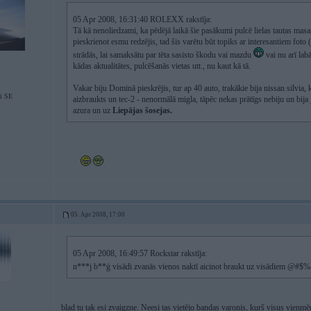
05 Apr 2008, 16:31:40 ROLEXX rakstīja:
Tā kā nenoliedzami, ka pēdējā laikā šie pasākumi pulcē lielas tautas masas
pieskrienot esmu redzējis, tad šis varētu būt topiks ar interesantiem foto
strādās, lai samaksātu par tēta sasisto škodu vai mazdu
vai nu arī lab
kādas aktualitātes, pulcēšanās vietas utt., nu kaut kā tā.
Vakar biju Dominā pieskrējis, tur ap 40 auto, trakākie bija nissan silvia, 
i SE
aizbraukts un tec-2 - nenormālā migla, tāpēc nekas prātīgs nebiju un bija ja
azura un uz
Liepājas šosejas.
05. Apr 2008, 17:00
05 Apr 2008, 16:49:57 Rockstar rakstīja:
n***j b**ģ visādi zvanās vienos naktī aicinot braukt uz visādiem @#
blad tu tak esi zvaigzne. Neesi tas vietējo bandas varonis, kurš visus vienm