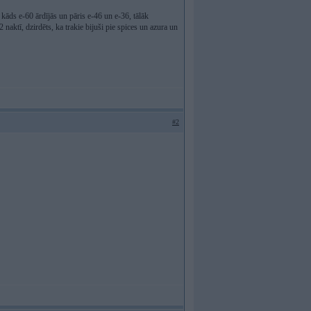
 kāds e-60 ārdījās un pāris e-46 un e-36, tālāk
 naktī, dzirdēts, ka trakie bijuši pie spices un azura un
#2