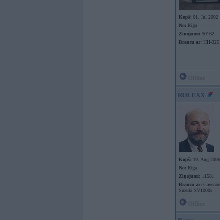
Kopš:
01. Jul 2002
No:
Rīga
Ziņojumi:
50162
Braucu ar:
HH-325
Offline
ROLEXX
Kopš:
10. Aug 2006
No:
Rīga
Ziņojumi:
11581
Braucu ar:
Cayenne 
Suzuki SV1000s
Offline