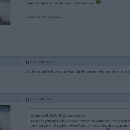
burnout.lv stilaa, iebrauc likumaa un tad ieber gaazi
-----------------
раз пошла такая пьянка ...
05. Apr 2008, 18:08
Ko tad var darīt kad pie azuur vakar bija divi mentu wolwo un viens netrafarē
05. Apr 2008, 18:09
05 Apr 2008, 18:03:43 Dzhanis rakstīja:
sen radies jautājums.nah visi pacani savācas pie azura un tur neko nedar
pusē sastājušies, bet pārējie sēž mašīnās. bļe, ku interesanti.es saprastu,