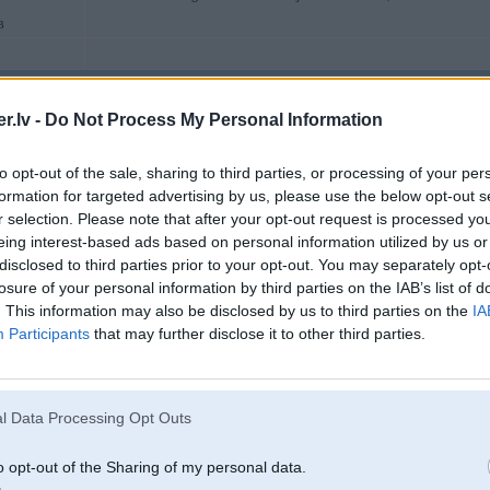
B
05. Apr 2008, 17:31
.lv -
Do Not Process My Personal Information
Tiem jau neviens nezvana un neaicina, jo kam tad vajag, lai atbrauc kāds u
to opt-out of the sale, sharing to third parties, or processing of your per
formation for targeted advertising by us, please use the below opt-out s
r selection. Please note that after your opt-out request is processed y
eing interest-based ads based on personal information utilized by us or
disclosed to third parties prior to your opt-out. You may separately opt-
losure of your personal information by third parties on the IAB’s list of
. This information may also be disclosed by us to third parties on the
IA
Participants
that may further disclose it to other third parties.
z mežu
05. Apr 2008, 17:36
l Data Processing Opt Outs
Da lāāābi - visur powerā sestdienās lasi - biju tur, biju šur - redzēju dominā to
īstenībā jau nav tik traki - tad kad bija tās stulbās "trubas", tad tur pulcējās 
o opt-out of the Sharing of my personal data.
pamanīt - nu tā, ja nav ko vakarā īsti darīt, piebraukt jau var.