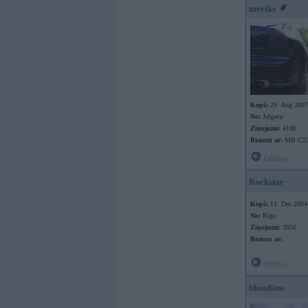
meriks
Kopš:
29. Aug 2007
No:
Jelgava
Ziņojumi:
4180
Braucu ar:
MB C22
Offline
Rockstar
Kopš:
11. Dec 2004
No:
Rīga
Ziņojumi:
3956
Braucu ar:
Offline
blondiins