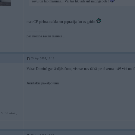
šovu un tup mašīnās... Vai tas tik tāds url mītingspots?
man CP piebrauca klat un paprasija, ko es gaidot
-----------------
раз пошла такая пьянка ...
05. Apr 2008, 18:19
Vakar Dominā gan ārdījās čomi, vismaz nav tā kā pie tā azura - sēž visi un l
-----------------
Juridiskie pakalpojumi
S, B6 cabrio;