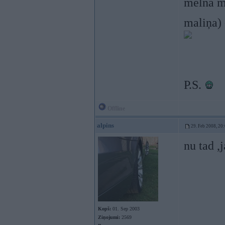
melna ma
maliņa)
P.S.
Offline
alpins
29. Feb 2008, 20
nu tad ,
Kopš:
01. Sep 2003
Ziņojumi:
2569