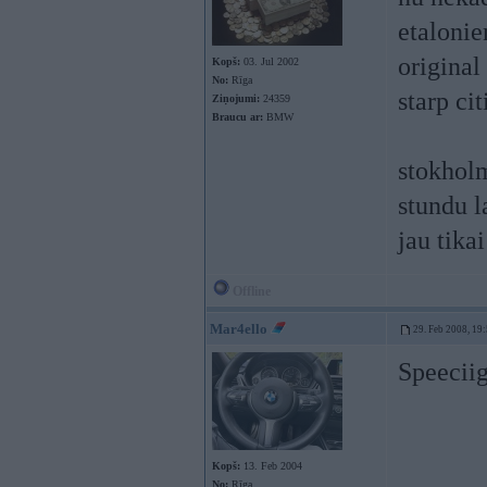
etalonie
original
Kopš:
03. Jul 2002
No:
Rīga
starp ci
Ziņojumi:
24359
Braucu ar:
BMW
stokholm
stundu l
jau tika
Offline
Mar4ello
29. Feb 2008, 19
Speeciigi
Kopš:
13. Feb 2004
No:
Rīga