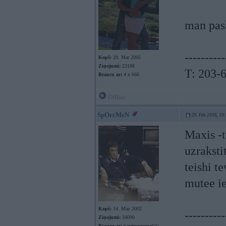
man pas
----------
Kopš:
29. Mar 2005
Ziņojumi:
23186
T: 203-
Braucu ar:
4 x 666
Offline
SpOrcMeN
29. Feb 2008, 19
Maxis -t
uzraksti
teishi te
mutee i
Kopš:
14. May 2002
----------
Ziņojumi:
34090
Braucu ar:
banderautomobili