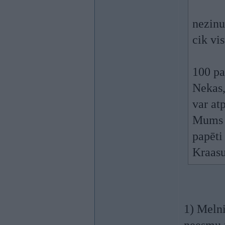
nezinu,
cik vis
100 pa
Nekas,
var at
Mums v
papēti
Kraasu
1) Melni