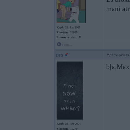
mani at
Kopš:
02. Jun 2005
Ziņojumi:
29025
Braucu ar:
sievu :D
Offline
DFS
29. Feb 2008, 19
bļā,Maxi
Kopš:
08. Feb 2004
Ziņojumi:
15279