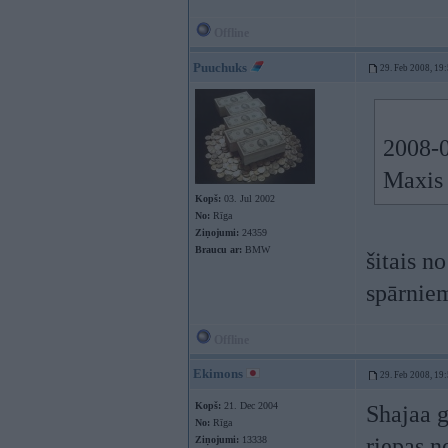
Offline
Puuchuks
29. Feb 2008, 19
2008-0
Maxis -t
Kopš:
03. Jul 2002
No:
Rīga
Ziņojumi:
24359
Braucu ar:
BMW
šitais no
spārniem
Offline
Ekimons
29. Feb 2008, 19
Kopš:
21. Dec 2004
Shajaa g
No:
Rīga
riepas ne
Ziņojumi:
13338