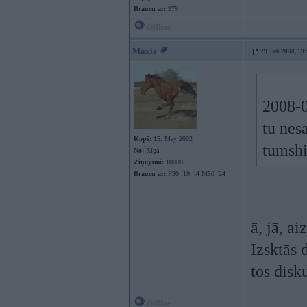
Braucu ar:
979
Offline
Maxis
29. Feb 2008, 19
2008-0
tu nes
Kopš:
15. May 2002
tumshi
No:
Rīga
Ziņojumi:
10088
Braucu ar:
F30 ‘19; i4 M50 `24
ā, jā, a
Izsktās 
tos disk
Offline