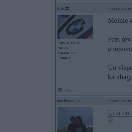
Rifo
29. Feb 2008, 19
Melnie 
Pats sev
Kopš:
03. Jun 2004
ahujenn
No:
Rīga
Ziņojumi:
3829
Braucu ar:
Un vispa
ka zhaga
Offline
marihuans
29. Feb 2008, 19
Urla no 