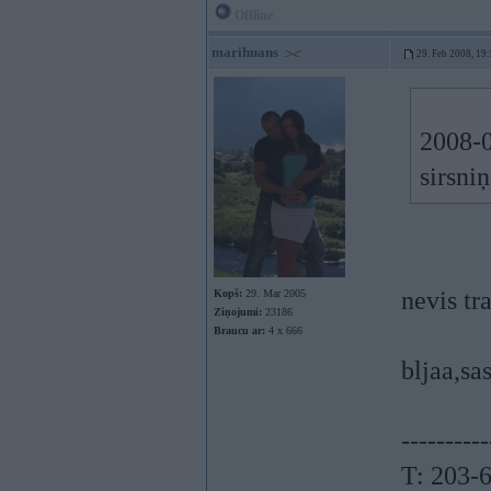
Offline
marihuans
29. Feb 2008, 19
2008-0
sirsni
nevis tra
Kopš:
29. Mar 2005
Ziņojumi:
23186
Braucu ar:
4 x 666
bljaa,sa
----------
T: 203-