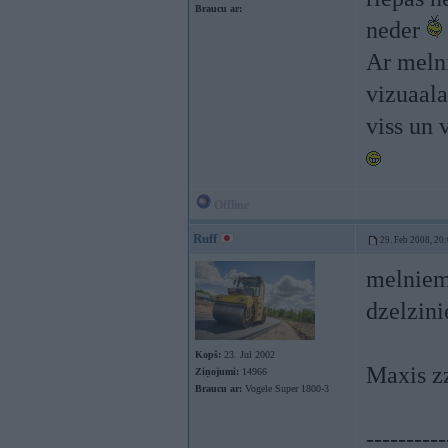
Braucu ar:
neder
Ar melni
vizuaala
viss un v
Offline
Ruff
29. Feb 2008, 20
melniem 
dzelzin
Kopš:
23. Jul 2002
Maxis zz
Ziņojumi:
14966
Braucu ar:
Vogele Super 1800-3
----------