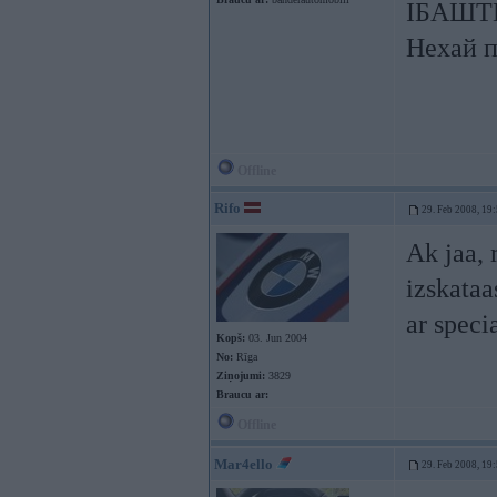
ІБАШТЕ!
Нехай п
Offline
Rifo
29. Feb 2008, 19
Ak jaa, 
izskataa
ar speci
Kopš:
03. Jun 2004
No:
Rīga
Ziņojumi:
3829
Braucu ar:
Offline
Mar4ello
29. Feb 2008, 19