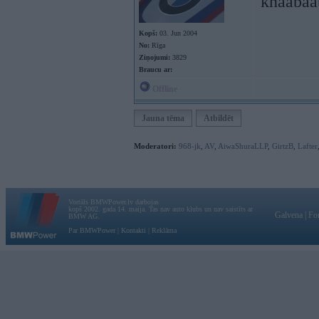
knaabaa
Kopš:
03. Jun 2004
No:
Rīga
Ziņojumi:
3829
Braucu ar:
Offline
Jauna tēma
Atbildēt
Moderatori:
968-jk
,
AV
,
AiwaShuraLLP
,
GirtzB
,
Lafter
Vortāls BMWPower.lv darbojas
kopš 2002. gada 14. maija. Tas nav auto klubs un nav saistīts ar
Galvena
|
Fo
BMW AG.
Par BMWPower
|
Kontakti
|
Reklāma