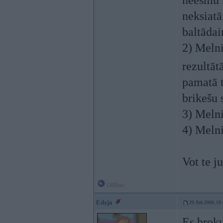
neesmu r
neksiatā
baltādai
2) Melni
rezultātā
pamatā t
brikešu 
3) Melni
4) Melni
Vot te j
Offline
Edzja
29. Feb 2008, 19
Es broku