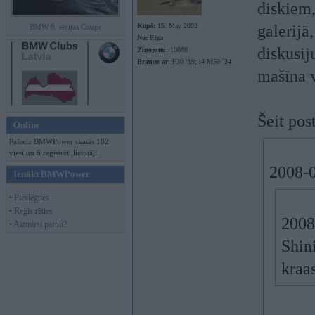
diskiem,
Kopš:
15. May 2002
galerijā
BMW 6. sērijas Coupe
No:
Rīga
diskusij
Ziņojumi:
10088
Braucu ar:
F30 ‘19; i4 M50 `24
mašīna va
Šeit pos
Online
Pašreiz BMWPower skatās 182
viesi un 6 reģistrēti lietotāji.
2008-0
Ienākt BMWPower
• Pieslēgties
• Reģistrēties
2008
• Aizmirsi paroli?
Shini
kraas