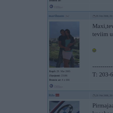
Braucu ar:
Offline
marihuans
29. Feb 2008, 20
Maxi,tev
teviim 
----------
Kopš:
29. Mar 2005
T: 203-
Ziņojumi:
23186
Braucu ar:
4 x 666
Offline
Rifo
29. Feb 2008, 20
Pirmajaa