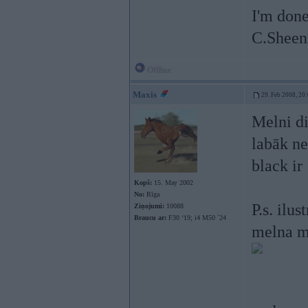
I'm done
C.Sheen
Offline
Maxis
29. Feb 2008, 20
Melni di
labāk ne
black ir
Kopš:
15. May 2002
No:
Rīga
P.s. ilust
Ziņojumi:
10088
Braucu ar:
F30 ‘19; i4 M50 `24
melna m