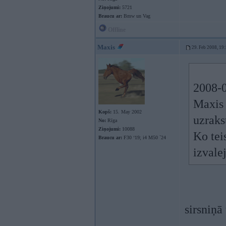
Ziņojumi:
5721
Braucu ar:
Bmw un Vag
Offline
Maxis
29. Feb 2008, 19
2008-0
Maxis 
Kopš:
15. May 2002
uzrakst
No:
Rīga
Ziņojumi:
10088
Ko teis
Braucu ar:
F30 ‘19; i4 M50 `24
izvale
sirsniņā