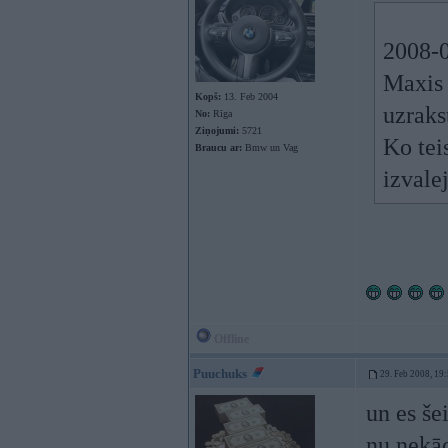
2008-0
Maxis 
Kopš:
13. Feb 2004
uzrakst
No:
Rīga
Ziņojumi:
5721
Ko teis
Braucu ar:
Bmw un Vag
izvale
Offline
Puuchuks
29. Feb 2008, 19
un es še
nu nekād