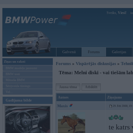
Sveiks,
Viesi!
Ie
Galvenā
Forums
Galerijas
Ziņas un raksti
Forums
»
Vispārējās diskusijas
»
Tehni
BMW modeļu jaunumi
Tēma: Melni diski - vai tiešām la
BMW testi
Mēneša BMW
Sērijveida tūnings
Jauna tēma
Atbildēt
Vel...
Autors
Ziņojums
Gadījuma bilde
Maxis
29. Feb 2008, 19
te katrs