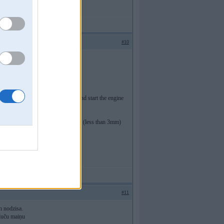
#10
bout 30 sec. turn off the ignition and start the engine
lit up when you’re way below spec (less than 3mm)
#11
n nodzisa.
kluču maiņu