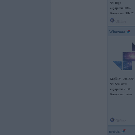
No:
Rīga
Ziņojumi:
50162
Braucu ar:
HH-325
Offline
Whazaaa
Kopš:
24. Jun 2004
No:
Saulkrasti
Ziņojumi:
71589
Braucu ar:
metro
Offline
meidei