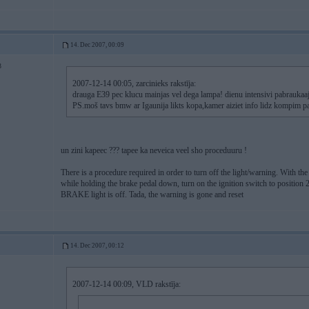
14. Dec 2007, 00:09
3
2007-12-14 00:05, zarcinieks rakstīja:
drauga E39 pec klucu mainjas vel dega lampa! dienu intensivi pabraukaa
PS.moš tavs bmw ar Igaunija likts kopa,kamer aiziet info lidz kompim p
un zini kapeec ??? tapee ka neveica veel sho proceduuru !
There is a procedure required in order to turn off the light/warning. With the
while holding the brake pedal down, turn on the ignition switch to position 2
BRAKE light is off. Tada, the warning is gone and reset
14. Dec 2007, 00:12
2007-12-14 00:09, VLD rakstīja: