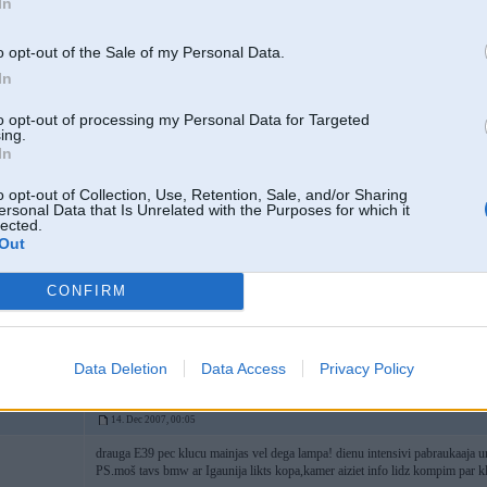
In
paldies!
o opt-out of the Sale of my Personal Data.
In
14. Dec 2007, 00:04
to opt-out of processing my Personal Data for Targeted
3
ing.
In
o opt-out of Collection, Use, Retention, Sale, and/or Sharing
ersonal Data that Is Unrelated with the Purposes for which it
You have to reset the light by leaving the ignition switch on position #2 for a
lected.
up and see if it goes out.
Out
I recommend buying a new wear pad sensor as well because now light will 
CONFIRM
[ This message was edited by: VLD on 2007-12-14 00:10 ]
Data Deletion
Data Access
Privacy Policy
14. Dec 2007, 00:05
drauga E39 pec klucu mainjas vel dega lampa! dienu intensivi pabraukaaja u
PS.moš tavs bmw ar Igaunija likts kopa,kamer aiziet info lidz kompim par 