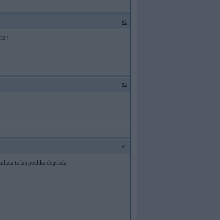
#2
52 ]
#3
#4
zultata ta lampochka deg/rada