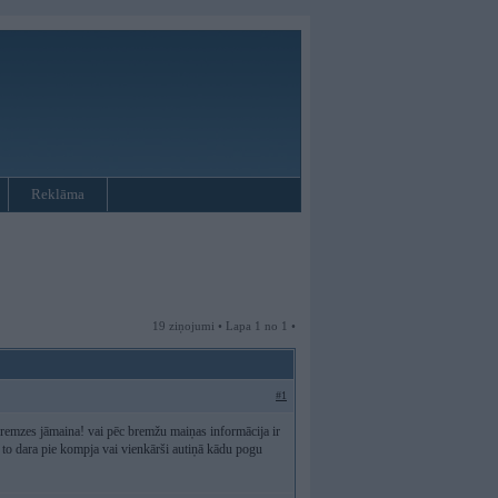
Reklāma
19 ziņojumi • Lapa 1 no 1 •
#1
 bremzes jāmaina! vai pēc bremžu maiņas informācija ir
kā to dara pie kompja vai vienkārši autiņā kādu pogu