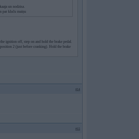
kaaja un nodzisa.
im par kluču maiņu
the ignition off, step on and hold the brake pedal.
position 2 (just before cranking). Hold the brake
#14
#15