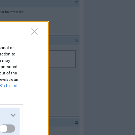
#7
lu par bremzēm dod!
#8
sonal or
ection to
ou may
gnālu par bremzēm dod!
 personal
out of the
s līdz viņi atkal nodilst
 downstream
B’s List of
M. DE?!GN - the problem comes first.
#9