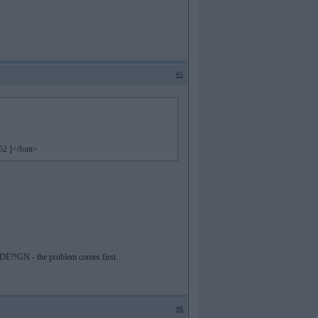
#5
52 ]</font>
M. DE?!GN - the problem comes first.
#6