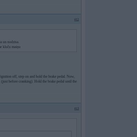
#12
ja un nodzisa.
ar kluču maiņu
 ignition off, step on and hold the brake pedal. Now,
 (just before cranking). Hold the brake pedal until the
#13