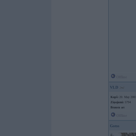
Offline
VLD
Kopš:
20. May 200
Ziņojumi:
5794
Braucu ar:
Offline
Gotss