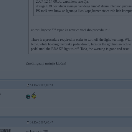
2007-12-14 00:05, zarcinieks rakstīja:
drauga E39 pec klucu mainjas vel dega lampa! dienu intensivi pabrau
PS.moš tavs bmw ar Igaunija likts kopa,kamer aiziet info lidz komp
un zini kapeec ??? tapee ka neveica veel sho proceduuru !
There is a procedure required in order to turn off the light/warning. With 
Now, while holding the brake pedal down, turn on the ignition switch to 
pedal until the BRAKE light is off. Tada, the warning is gone and reset
Značit Igauņi mainija klučus!
14. Dec 2007, 00:13
3
14. Dec 2007, 00:47
ev kas pa h..?!!!