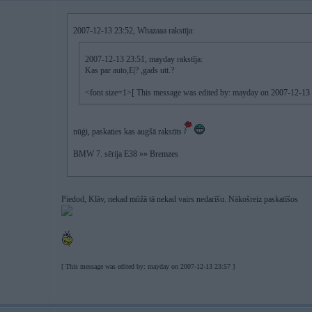
2007-12-13 23:52, Whazaaa rakstīja:
2007-12-13 23:51, mayday rakstīja:
Kas par auto,E|? ,gads utt.?
<font size=1>[ This message was edited by: mayday on 2007-12-13 
nūģi, paskaties kas augšā rakstīts
BMW 7. sērija E38 »» Bremzes
Piedod, Klāv, nekad mūžā tā nekad vairs nedarīšu. Nākošreiz paskatīšos
[ This message was edited by: mayday on 2007-12-13 23:57 ]