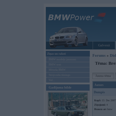
Galvenā
Ziņas un raksti
Forums
»
Dis
BMW modeļu jaunumi
Tēma: Brem
BMW testi
Mēneša BMW
Sērijveida tūnings
Jauna tēma
Vel...
Autors
Gadījuma bilde
Dumpis
Kopš:
13. Dec 2007
Ziņojumi:
4
Braucu ar:
bmw