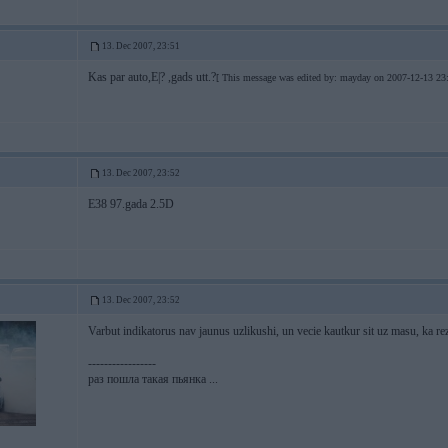
13. Dec 2007, 23:51
Kas par auto,E|? ,gads utt.?
[ This message was edited by: mayday on 2007-12-13 23:
13. Dec 2007, 23:52
E38 97.gada 2.5D
13. Dec 2007, 23:52
Varbut indikatorus nav jaunus uzlikushi, un vecie kautkur sit uz masu, ka re
-----------------
раз пошла такая пьянка ...