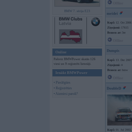
Offline
BMW 7. sērija E23
meidei
Kopš:
12. Oct 2006
Ziņojumi:
17615
Braucu ar:
3er
Offline
Dumpis
Online
Pašreiz BMWPower skatās 126
Kopš:
13. Dec 2007
viesi un 9 reģistrēti lietotāji.
Ziņojumi:
4
Braucu ar:
bmw
Ienākt BMWPower
Offline
• Pieslēgties
• Reģistrēties
DoubleD
• Aizmirsi paroli?
Kopš:
01. Jul 2002