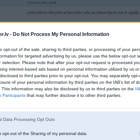
14. Dec 2007, 00:00
pērkot klučus klāt pirku ar kaut kādu vadu, tas laikam bija tas kas to signā
.lv -
Do Not Process My Personal Information
14. Dec 2007, 00:01
to opt-out of the sale, sharing to third parties, or processing of your per
formation for targeted advertising by us, please use the below opt-out s
2007-12-14 00:00, Dumpis rakstīja:
r selection. Please note that after your opt-out request is processed y
pērkot klučus klāt pirku ar kaut kādu vadu, tas laikam bija tas kas to si
eing interest-based ads based on personal information utilized by us or
disclosed to third parties prior to your opt-out. You may separately opt-
Jā, tas ir īstais
kā e38, bet viņu pievienojot nekam vairs nebūtu jārādā
losure of your personal information by third parties on the IAB’s list of
. This information may also be disclosed by us to third parties on the
IA
-----------------
Participants
that may further disclose it to other third parties.
Logo, vizītkaršu, plakātu, bukletu, flash u.c izveide. vissaldākās cenas. P
l Data Processing Opt Outs
14. Dec 2007, 00:02
o opt-out of the Sharing of my personal data.
nu skaidrs, būs jābrauc uz servisu lamāties