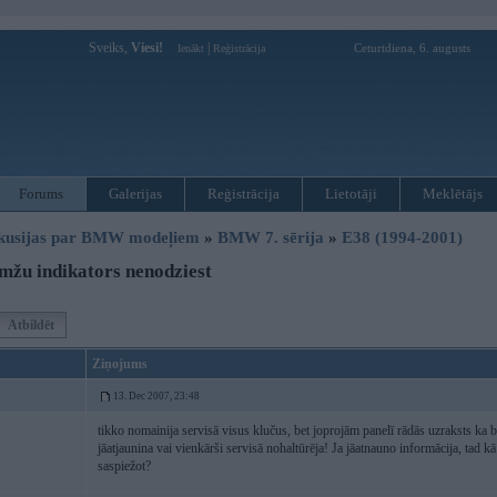
Sveiks,
Viesi!
|
Ceturtdiena, 6. augusts
Ienākt
Reģistrācija
Forums
Galerijas
Reģistrācija
Lietotāji
Meklētājs
kusijas par BMW modeļiem
»
BMW 7. sērija
»
E38 (1994-2001)
žu indikators nenodziest
Atbildēt
Ziņojums
13. Dec 2007, 23:48
tikko nomainija servisā visus klučus, bet joprojām panelī rādās uzraksts ka
jāatjaunina vai vienkārši servisā nohaltūrēja! Ja jāatnauno informācija, tad 
saspiežot?