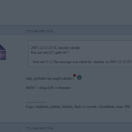
13. Dec 2007, 23:52
2007-12-13 23:51, mayday rakstīja:
Kas par auto,E|? ,gads utt.?
<font size=1>[ This message was edited by: mayday on 2007-12-13 23:
nūģi, paskaties kas augšā rakstīts
BMW 7. sērija E38 »» Bremzes
-----------------
Logo, vizītkaršu, plakātu, bukletu, flash u.c izveide. vissaldākās cenas. P
13. Dec 2007, 23:56