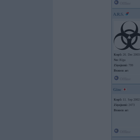
Offline
A.R.S.
Kopš:
26. Dec 2003
No:
Rīga
Ziņojumi:
799
Braucu ar:
Offline
Ginc
Kopš:
11. Sep 2002
Ziņojumi:
2473
Braucu ar:
Offline