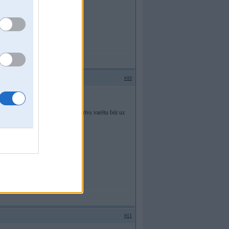
#10
em otrs serviss), 20Ls. pieraksts brīvs varētu būt uz
u un dabūt kaut šodien.
#11