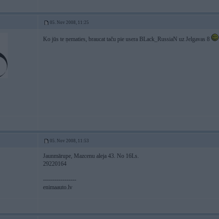
05. Nov 2008, 11:25
Ko jūs te ņematies, braucat taču pie usera BLack_RussiaN uz Jelgavas 8
05. Nov 2008, 11:53
Jaunmārupe, Mazcenu aleja 43. No 16Ls.
29220164
-----------------
enimaauto.lv