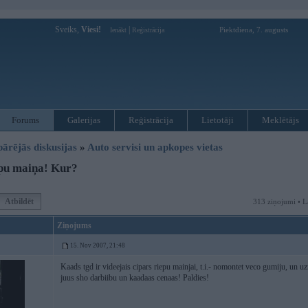
Sveiks,
Viesi!
|
Piektdiena, 7. augusts
Ienākt
Reģistrācija
Forums
Galerijas
Reģistrācija
Lietotāji
Meklētājs
pārējās diskusijas
»
Auto servisi un apkopes vietas
pu maiņa! Kur?
Atbildēt
313 ziņojumi • L
Ziņojums
15. Nov 2007, 21:48
Kaads tgd ir videejais cipars riepu mainjai, t.i.- nomontet veco gumiju, un 
juus sho darbiibu un kaadaas cenaas! Paldies!