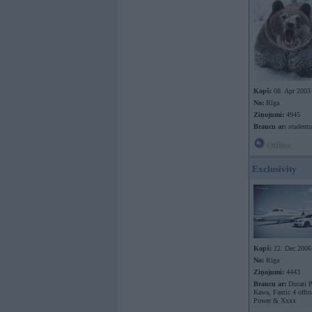
Kopš:
08. Apr 2003
No:
Rīga
Ziņojumi:
4945
Braucu ar:
studentu
Offline
Exclusivity
Kopš:
22. Dec 2006
No:
Rīga
Ziņojumi:
4443
Braucu ar:
Ducati P
Kawa, Fantic 4 offr
Power & Xxxx