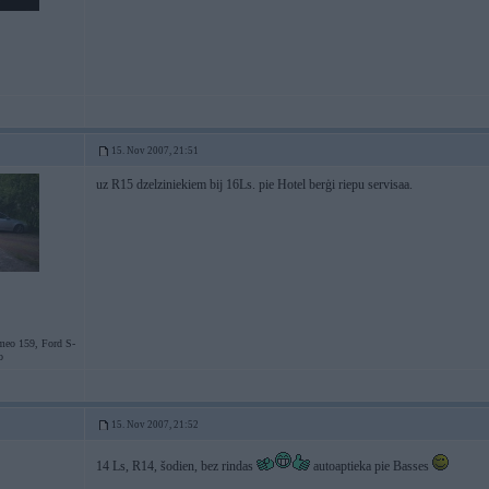
15. Nov 2007, 21:51
uz R15 dzelziniekiem bij 16Ls. pie Hotel berģi riepu servisaa.
eo 159, Ford S-
o
15. Nov 2007, 21:52
14 Ls, R14, šodien, bez rindas
autoaptieka pie Basses