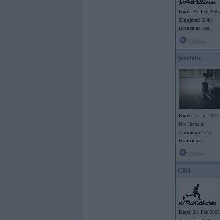
Kopš:
20. Feb 2005
Ziņojumi:
2348
Braucu ar:
dēli
Offline
janchikz
Kopš:
15. Jul 2007
No:
Jūrmala
Ziņojumi:
7718
Braucu ar:
Offline
GR8
Kopš:
20. Feb 2005