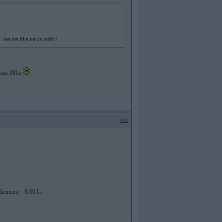
bet tas bija nakts tarifs!
ksātu 38Ls
#12
lientiem = 8.00 Ls