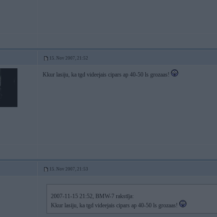
15. Nov 2007, 21:52
Kkur lasiju, ka tgd videejais cipars ap 40-50 ls grozaas!
15. Nov 2007, 21:53
2007-11-15 21:52, BMW-7 rakstīja:
Kkur lasiju, ka tgd videejais cipars ap 40-50 ls grozaas!