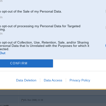
In
o opt-out of the Sale of my Personal Data.
In
to opt-out of processing my Personal Data for Targeted
ing.
In
05. Nov 2008, 11:08
o opt-out of Collection, Use, Retention, Sale, and/or Sharing
50Ls - es nezinu, cik collīgiem diskiem tur jābūt
ersonal Data that Is Unrelated with the Purposes for which it
lected.
šodien R16 noriepoti/uzriepoti
ulbrokas riepuservicā
(uz kalnciema ielas viņi
Out
6dienu vai nākamo pirmdienu, bet var braukt un pastāvēt rindā kādu stundiņ
CONFIRM
Data Deletion
Data Access
Privacy Policy
 variantu
05. Nov 2008, 11:10