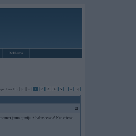
Reklāma
apa 1 no 16 •
|«
«
1
2
3
4
5
...
»
»|
#1
uzmonteet jauno gumiju, + balanseesana! Kur veicaat