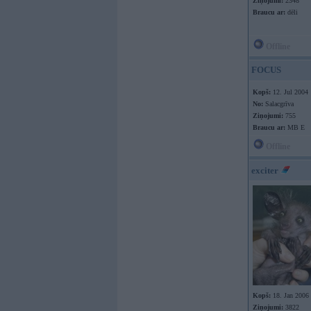
Ziņojumi:
2348
Braucu ar:
dēli
Offline
FOCUS
Kopš:
12. Jul 2004
No:
Salacgrīva
Ziņojumi:
755
Braucu ar:
MB E
Offline
exciter
Kopš:
18. Jan 2006
Ziņojumi:
3822