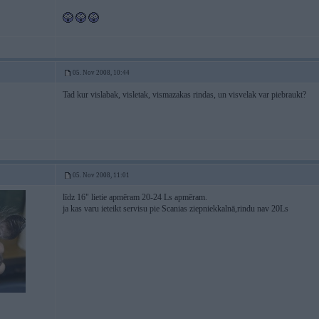
05. Nov 2008, 10:44
Tad kur vislabak, visletak, vismazakas rindas, un visvelak var piebraukt?
05. Nov 2008, 11:01
līdz 16" lietie apmēram 20-24 Ls apmēram.
ja kas varu ieteikt servisu pie Scanias ziepniekkalnā,rindu nav 20Ls