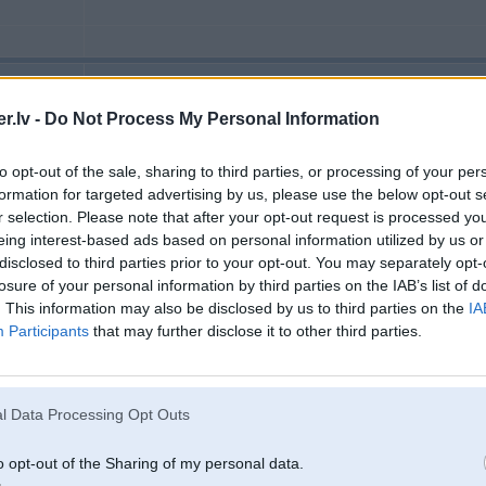
05. Nov 2008, 11:04
.lv -
Do Not Process My Personal Information
15 Nov 2007, 21:52:00 BMW-7 rakstīja:
Kkur lasiju, ka tgd videejais cipars ap 40-50 ls grozaas!
to opt-out of the sale, sharing to third parties, or processing of your per
formation for targeted advertising by us, please use the below opt-out s
r selection. Please note that after your opt-out request is processed y
ūja,ūja!!!
eing interest-based ads based on personal information utilized by us or
Kur tad nu tādi cipari
disclosed to third parties prior to your opt-out. You may separately opt-
Tad jau tur jābūt izmēram uz 22
losure of your personal information by third parties on the IAB’s list of
. This information may also be disclosed by us to third parties on the
IA
Participants
that may further disclose it to other third parties.
05. Nov 2008, 11:08
l Data Processing Opt Outs
atkariba no diskiem. lidz R16 videji ir 16-20.
o opt-out of the Sharing of my personal data.
zinu ka grosa nakts laikaa pagajushogad par riepu mainju samaksaju 38ls. bet 