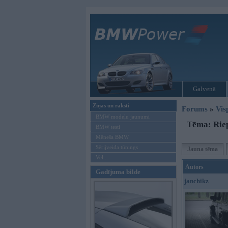
Galvenā
Ziņas un raksti
Forums
»
Vis
BMW modeļu jaunumi
Tēma: Rie
BMW testi
Mēneša BMW
Sērijveida tūnings
Jauna tēma
Vel...
Autors
Gadījuma bilde
janchikz