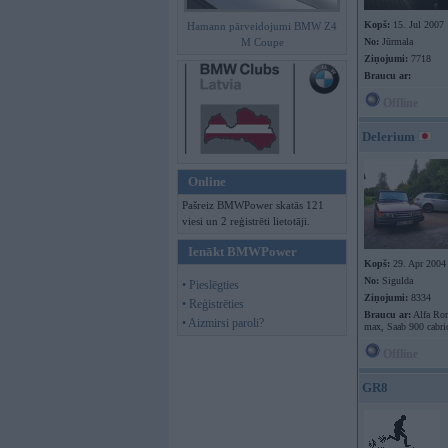
Kopš:
15. Jul 2007
Hamann pārveidojumi BMW Z4
M Coupe
No:
Jūrmala
Ziņojumi:
7718
Braucu ar:
Offline
Delerium
Online
Pašreiz BMWPower skatās 121
viesi un 2 reģistrēti lietotāji.
Ienākt BMWPower
Kopš:
29. Apr 2004
No:
Sigulda
• Pieslēgties
Ziņojumi:
8334
• Reģistrēties
Braucu ar:
Alfa Rom
• Aizmirsi paroli?
max, Saab 900 cabri
Offline
GR8