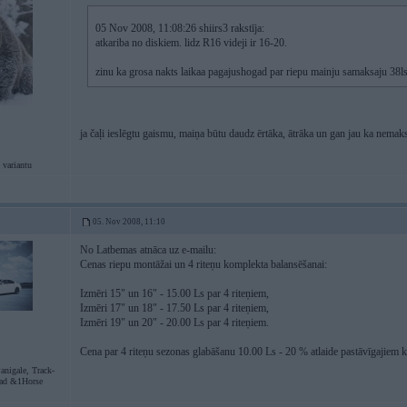
05 Nov 2008, 11:08:26 shiirs3 rakstīja:
atkariba no diskiem. lidz R16 videji ir 16-20.
zinu ka grosa nakts laikaa pagajushogad par riepu mainju samaksaju 38ls. 
ja čaļi ieslēgtu gaismu, maiņa būtu daudz ērtāka, ātrāka un gan jau ka nema
 variantu
05. Nov 2008, 11:10
No Latbemas atnāca uz e-mailu:
Cenas riepu montāžai un 4 riteņu komplekta balansēšanai:
Izmēri 15" un 16" - 15.00 Ls par 4 riteņiem,
Izmēri 17" un 18" - 17.50 Ls par 4 riteņiem,
Izmēri 19" un 20" - 20.00 Ls par 4 riteņiem.
Cena par 4 riteņu sezonas glabāšanu 10.00 Ls - 20 % atlaide pastāvīgajiem k
anigale, Track-
oad &1Horse