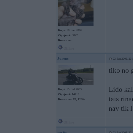
Kopš:
18. Jan 2006
Ziņojumi:
3822
Braucu ar:
Offline
Jorens
02. Jan 2009, 20:
tiko no 
Lido ka
Kopš:
15. Jul 2003
Ziņojumi:
14716
tais rin
Braucu ar:
T8, 1260s
nav tik 
Offline
vecits
02. Jan 2009, 22: