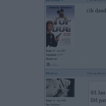
barracuda
03. Jan 2009, 16:
cik daud
Kopš:
07. Jun 2007
Ziņojumi:
11777
Braucu ar:
Offline
MissEwy
03. Jan 2009, 16:
03 Jan
žēl pa
Kopš:
21. Sep 2008
No:
Saulkrasti