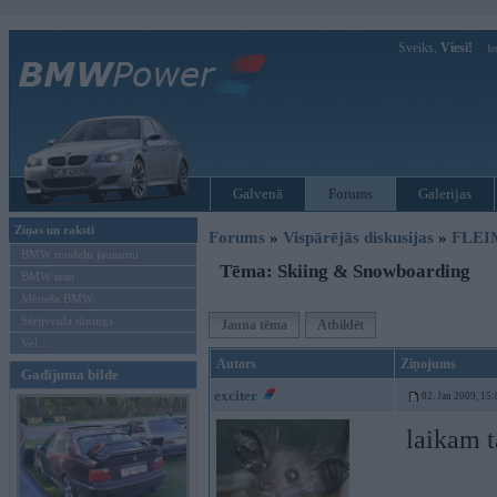
Sveiks,
Viesi!
Ie
Galvenā
Forums
Galerijas
Ziņas un raksti
Forums
»
Vispārējās diskusijas
»
FLEI
BMW modeļu jaunumi
Tēma: Skiing & Snowboarding
BMW testi
Mēneša BMW
Sērijveida tūnings
Jauna tēma
Atbildēt
Vel...
Autors
Ziņojums
Gadījuma bilde
exciter
02. Jan 2009, 15:
laikam t