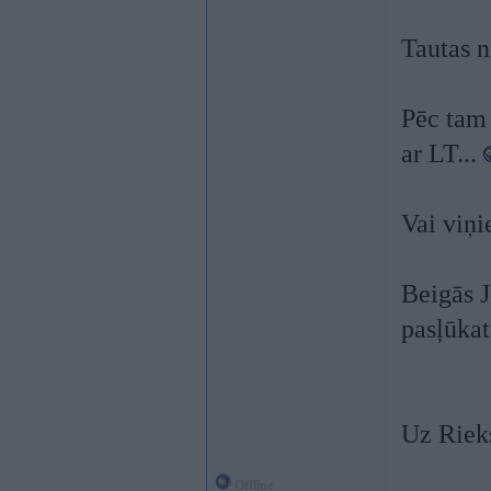
Tautas n
Pēc tam 
ar LT...
Vai viņi
Beigās J
pasļūkat
Uz Rieks
Offline