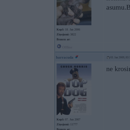
asumu.Bi
Kopš:
18. Jan 2006
Ziņojumi:
3822
Braucu ar:
Offline
barracuda
03. Jan 2009, 03:
ne krosi
Kopš:
07. Jun 2007
Ziņojumi:
11777
Braucu ar: