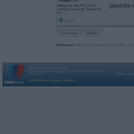
Ziņojumi:
1486
paaruis 
Braucu ar:
e46 LSTT, e46 03'
Kemperi, Auto no DE, Yamaha MT-
03,
Offline
Jauna tēma
Atbildēt
Moderatori:
968-jk
,
AV
,
AiwaShuraLLP
,
GirtzB
,
Lafter
Vortāls BMWPower.lv darbojas
kopš 2002. gada 14. maija. Tas nav auto klubs un nav saistīts ar
Galvena
|
Fo
BMW AG.
Par BMWPower
|
Kontakti
|
Reklāma