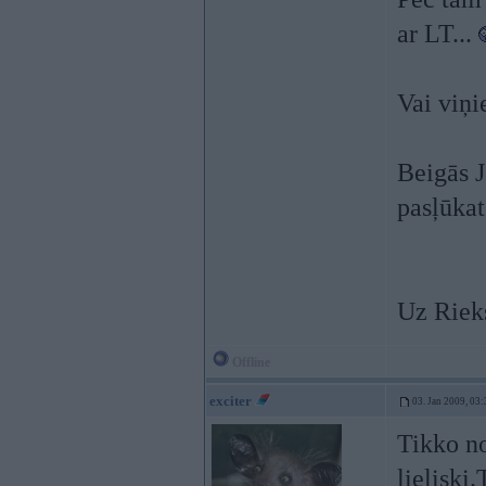
ar LT...
Vai viņi
Beigās J
pasļūkat
Uz Rieks
Offline
exciter
03. Jan 2009, 03:
Tikko no
lieliski