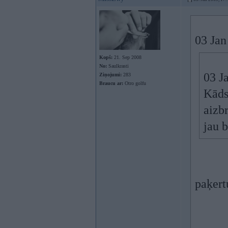
03 Jan
Kopš:
21. Sep 2008
No:
Saulkrasti
03 J
Ziņojumi:
283
Braucu ar:
Otro golfu
Kāds
aizb
jau b
paķert