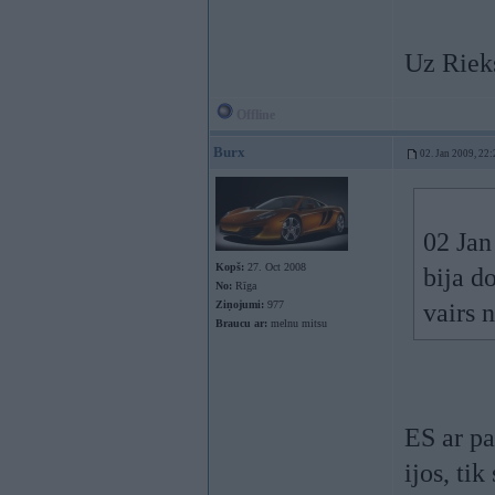
Uz Rieks
Offline
Burx
02. Jan 2009, 22:
02 Jan
Kopš:
27. Oct 2008
bija d
No:
Rīga
Ziņojumi:
977
vairs 
Braucu ar:
melnu mitsu
ES ar pa
ijos, tik