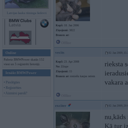
Latvijas lauku tūninga šedevri
Kopš:
18. Jan 2006
Ziņojumi:
3822
Braucu ar:
Offline
vecits
Online
02. Jan 2009, 15:
Pašreiz BMWPower skatās 152
Kopš:
23. Apr 2008
rieksta 
viesi un 5 reģistrēti lietotāji.
No:
Zilupe
ieradusi
Ziņojumi:
15
Ienākt BMWPower
Braucu ar:
romiešu kaujas ratiem
vakara a
• Pieslēgties
• Reģistrēties
• Aizmirsi paroli?
Offline
exciter
02. Jan 2009, 20:
nu,kāds 
Kā tur i