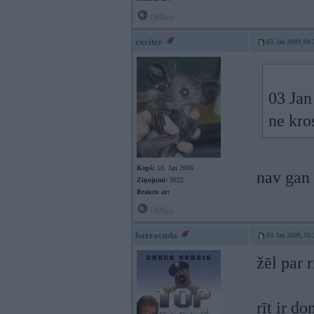
Offline
exciter
03. Jan 2009, 04:
03 Jan
ne kro
Kopš:
18. Jan 2006
nav gan
Ziņojumi:
3822
Braucu ar:
Offline
barracuda
03. Jan 2009, 16:
žēl par 
rīt ir d