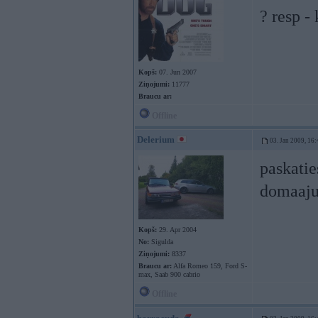
? resp -
Kopš:
07. Jun 2007
Ziņojumi:
11777
Braucu ar:
Offline
Delerium
03. Jan 2009, 16:
paskatie
domaaju
Kopš:
29. Apr 2004
No:
Sigulda
Ziņojumi:
8337
Braucu ar:
Alfa Romeo 159, Ford S-
max, Saab 900 cabrio
Offline