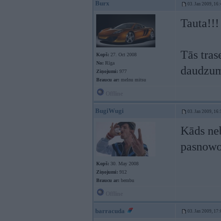
Burx
03. Jan 2009, 16:
Tauta!!!
Tās tras
Kopš:
27. Oct 2008
No:
Rīga
daudzu
Ziņojumi:
977
Braucu ar:
melnu mitsu
Offline
BugiWugi
03. Jan 2009, 16:
Kāds neb
pasnowot
Kopš:
30. May 2008
Ziņojumi:
912
Braucu ar:
bembu
Offline
barracuda
03. Jan 2009, 17: