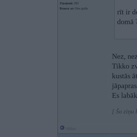
Ziņojumi:
283
Braucu ar:
Otro golfu
rīt ir
domā ?
Nez, nez
Tikko zv
kustās ā
jāpapras
Es labāk
[ Šo ziņu
Offline