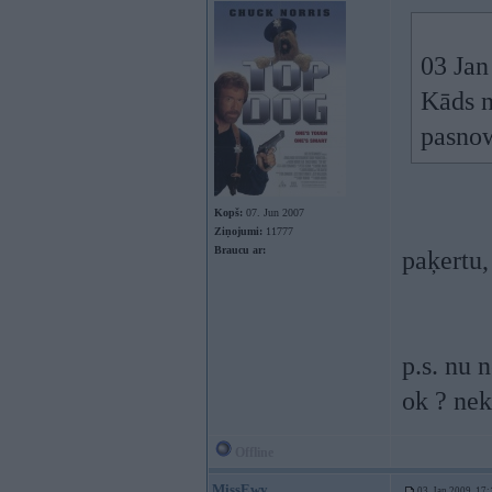
03 Jan
Kāds n
pasnow
Kopš:
07. Jun 2007
Ziņojumi:
11777
Braucu ar:
paķertu,
p.s. nu 
ok ? nek
Offline
MissEwy
03. Jan 2009, 17: