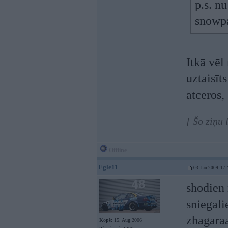
p.s. nu
snowpa
Itkā vēl
uztaisīt
atceros,
[ Šo ziņu
Offline
Egle11
03. Jan 2009, 17:
shodien n
sniegali
zhagaraa
Kopš:
15. Aug 2006