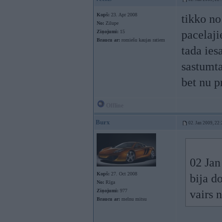
Kopš:
23. Apr 2008
tikko no
No:
Zilupe
pacelaji
Ziņojumi:
15
Braucu ar:
romiešu kaujas ratiem
tada ies
sastumt
bet nu p
Offline
Burx
02. Jan 2009, 22:
02 Jan
Kopš:
27. Oct 2008
bija d
No:
Rīga
Ziņojumi:
977
vairs 
Braucu ar:
melnu mitsu