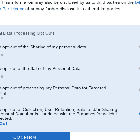
. This information may also be disclosed by us to third parties on the
IA
Participants
that may further disclose it to other third parties.
pr 2008, 21:49
s par frāzi
l Data Processing Opt Outs
ture it.
o opt-out of the Sharing of my personal data.
In
008, 15:33
o opt-out of the Sale of my Personal Data.
ur naf ko redzēt
In
008, 14:55
to opt-out of processing my Personal Data for Targeted
ing.
?
In
pr 2008, 10:24
o opt-out of Collection, Use, Retention, Sale, and/or Sharing
ersonal Data that Is Unrelated with the Purposes for which it
diskutēt.īstenībā tam kas šo brauca un pietam vēl mēģināja filmēt, smadzeņu nav īpaši vairāk
lected.
SA (laikam) to eMku novākoja paķerot līdzi savus 3 vai 4 čomus.Tādā ātrumā iekš LV (?)un pie
Out
oku....tas tākā kapēc jenķiem kā opcijas nepiedāvā TV iekš auto.A LV vēl pietam "lai braucot
us, it`s illegal, it`s stupid.
CONFIRM