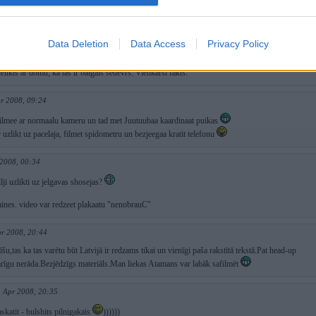
 Apr 2008, 10:16
5 km/h ar savu braucienaa uz Monako pagaajushajaa maijaa
Data Deletion
Data Access
Privacy Policy
 2008, 09:59
ielikts ar domu, ka tas ir baigais šedevrs. Vienkārši fakts.
pr 2008, 09:24
arfilmee ar normaalu kameru un tad met Juutuubaa kaardinaat puikas
ar uzlikt uz pacelaja, filmet spidometru un bezjeegaa kratit telefonu
 2008, 00:34
llji uzlikti uz jelgavas shosejas?
laines. video var redzeet plakaatu "nenobrauC"
pr 2008, 20:44
u,tas ka tas varētu būt Latvijā ir redzams tikai un vienīgi paša rakstītā tekstā.Pat head-up
arīgu nerāda.Bezjēdzīgs materiāls.Man liekas Atamans var labāk safilmēt
. Apr 2008, 20:35
askatit - bulshits pilnigakais
))))))