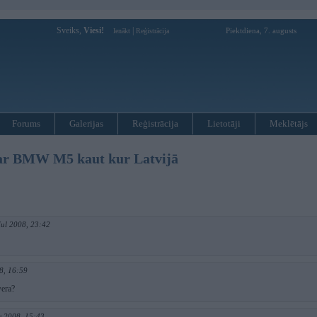
Sveiks,
Viesi!
|
Piektdiena, 7. augusts
Ienākt
Reģistrācija
Forums
Galerijas
Reģistrācija
Lietotāji
Meklētājs
ar BMW M5 kaut kur Latvijā
Jul 2008, 23:42
8, 16:59
wera?
r 2008, 15:43