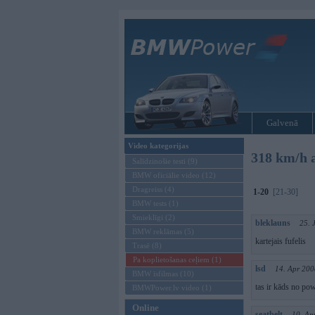
Galvenā
Video kategorijas
318 km/h 
Salīdzinošie testi (9)
BMW oficiālie video (12)
Dragreiss (4)
1-20
[21-30]
BMW tests (1)
Smieklīgi (2)
bleklauns
25. 
BMW reklāmas (5)
kartejais fufelis
Trasē (8)
Pa koplietošanas ceļiem (1)
lsd
14. Apr 200
BMW īsfilmas (10)
tas ir kāds no po
BMWPower.lv video (1)
Online
seatbelt
10. Ap