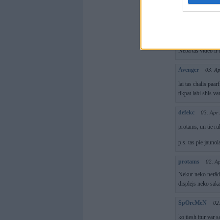
Dambergs
03.
Shas ielikshu 30
edzulis
03. Apr
Neba tas video ir 
Avenger
03. A
lai tas chalis pa
tikpat labi shis v
defekc
03. Apr
protams, un tie ru
p.s. tas pie jauno
protams
02. A
Nekur neko nerādīš
displejs neko sak
SpOrcMeN
02
ko tiesh itur var s