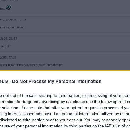
pratu
9. Apr 2008, 12:01
huja saprast nevar.
 2008, 23:51
 auto :P
 2008, 17:13
eta kur tagad ir tas plakaats pljavaa `nenobrauc`
8, 12:53
.lv -
Do Not Process My Personal Information
lidoja garām
salasīt `nenobrauc` tur nu gan nevarēj
to opt-out of the sale, sharing to third parties, or processing of your per
 2008, 11:18
formation for targeted advertising by us, please use the below opt-out s
izdoma
r selection. Please note that after your opt-out request is processed y
eing interest-based ads based on personal information utilized by us or
Apr 2008, 10:25
disclosed to third parties prior to your opt-out. You may separately opt-
losure of your personal information by third parties on the IAB’s list of
z vienu, bet tam ir ierobezotajs un vairak pa 270 neiet